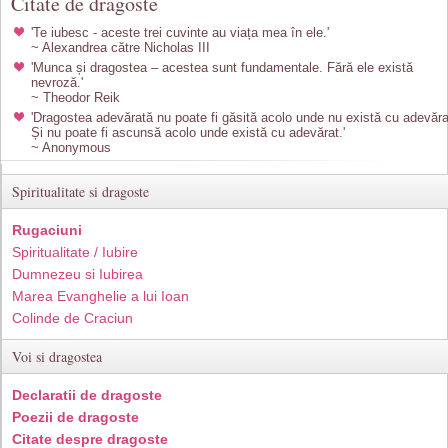
Citate de dragoste
'Te iubesc - aceste trei cuvinte au viața mea în ele.'
~ Alexandrea către Nicholas III
'Munca și dragostea – acestea sunt fundamentale. Fără ele există
nevroză.'
~ Theodor Reik
'Dragostea adevărată nu poate fi găsită acolo unde nu există cu adevăra
Și nu poate fi ascunsă acolo unde există cu adevărat.'
~ Anonymous
Spiritualitate si dragoste
Rugaciuni
Spiritualitate / Iubire
Dumnezeu si Iubirea
Marea Evanghelie a lui Ioan
Colinde de Craciun
Voi si dragostea
Declaratii de dragoste
Poezii de dragoste
Citate despre dragoste