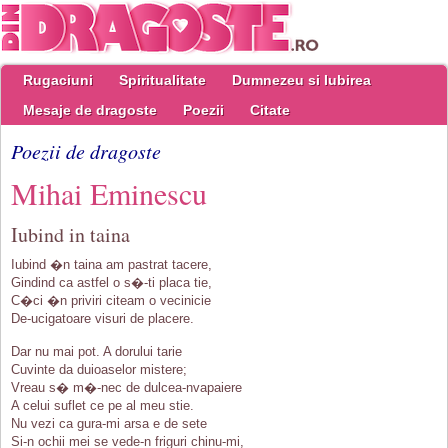
Rugaciuni
Spiritualitate
Dumnezeu si Iubirea
Mesaje de dragoste
Poezii
Citate
Poezii de dragoste
Mihai Eminescu
Iubind in taina
Iubind �n taina am pastrat tacere,
Gindind ca astfel o s�-ti placa tie,
C�ci �n priviri citeam o vecinicie
De-ucigatoare visuri de placere.
Dar nu mai pot. A dorului tarie
Cuvinte da duioaselor mistere;
Vreau s� m�-nec de dulcea-nvapaiere
A celui suflet ce pe al meu stie.
Nu vezi ca gura-mi arsa e de sete
Si-n ochii mei se vede-n friguri chinu-mi,