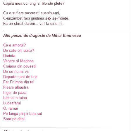
Copila mea cu lungi si blonde plete?
Cu o suflare racoresti suspinu-mi,
C-unzimbet faci gindirea s� se-mbete.
Fa un sfirsit durerii... vin' la sinu-mi.
Alte poezii de dragoste de Mihai Eminescu
Ce e amorul?
De cate ori iubito?
Dorinta
Venere si Madona
Craiasa din povesti
De ce nu-mi vii
Departe sunt de tine
Fat Frumos din tei
Floare albastra
Inger de paza
Iubind in taina
Luceafarul
O, ramai
Pe langa plopii fara sot
Sara pe deal