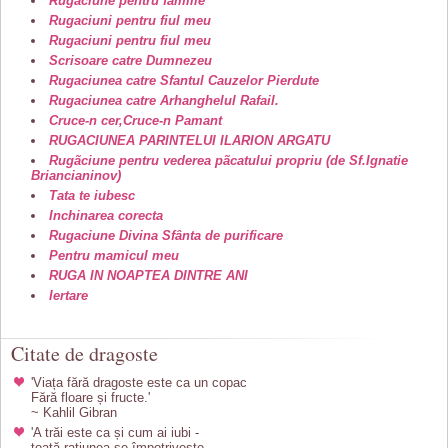
Rugaciune pentru familie
Rugaciuni pentru fiul meu
Rugaciuni pentru fiul meu
Scrisoare catre Dumnezeu
Rugaciunea catre Sfantul Cauzelor Pierdute
Rugaciunea catre Arhanghelul Rafail.
Cruce-n cer,Cruce-n Pamant
RUGACIUNEA PARINTELUI ILARION ARGATU
Rugãciune pentru vederea pãcatului propriu (de Sf.Ignatie
Briancianinov)
Tata te iubesc
Inchinarea corecta
Rugaciune Divina Sfânta de purificare
Pentru mamicul meu
RUGA IN NOAPTEA DINTRE ANI
Iertare
Citate de dragoste
'Viața fără dragoste este ca un copac
Fără floare și fructe.'
~ Kahlil Gibran
'A trăi este ca și cum ai iubi -
toată rațiunea se împotrivește,