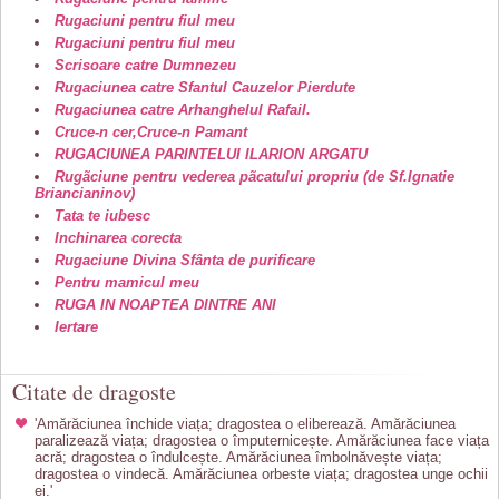
Rugaciuni pentru fiul meu
Rugaciuni pentru fiul meu
Scrisoare catre Dumnezeu
Rugaciunea catre Sfantul Cauzelor Pierdute
Rugaciunea catre Arhanghelul Rafail.
Cruce-n cer,Cruce-n Pamant
RUGACIUNEA PARINTELUI ILARION ARGATU
Rugãciune pentru vederea pãcatului propriu (de Sf.Ignatie
Briancianinov)
Tata te iubesc
Inchinarea corecta
Rugaciune Divina Sfânta de purificare
Pentru mamicul meu
RUGA IN NOAPTEA DINTRE ANI
Iertare
Citate de dragoste
'Amărăciunea închide viața; dragostea o eliberează. Amărăciunea
paralizează viața; dragostea o împuternicește. Amărăciunea face viața
acră; dragostea o îndulcește. Amărăciunea îmbolnăvește viața;
dragostea o vindecă. Amărăciunea orbeste viața; dragostea unge ochii
ei.'