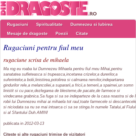
Rugaciuni
Spiritualitate
Dumnezeu si Iubirea
Mesaje de dragoste
Poezii
Citate
Rugaciuni pentru fiul meu
rugaciune scrisa de mihaela
Ma rog eu roaba lui Dumnezeu Mihaela pentru fiul meu Mihai,pentru
sanatatea sufleteasca si trupeasca,incetarea crizelor,a durerilor,a
suferintelor,a bolii,linistirea,potolirea si calmarea nervilor,indepartarea
gindurilor rele,a melancoliei,a supararii,a fricii,a temerii,a spaimei,un somn
linistit si cu pace,dezlegarea de blesteme,de pacate,de farmece si
vindecarea grabnica.Sa fuga si sa se indeparteze de la casa noastra si de 
robii lui Dumnezeu mihai ai mihaela tot raul,toate farmecele si descantecel
si niciodata sa nu se mai intoarca ci sa se stinga.In numele Tatalui,al Fiului
si al Sfantului Duh.AMIN!
publicata in
2012-03-13
Citeste si alte rugaciuni trimise de vizitatori