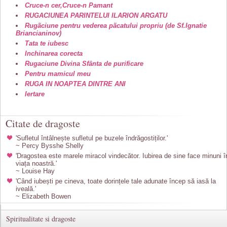
Cruce-n cer,Cruce-n Pamant
RUGACIUNEA PARINTELUI ILARION ARGATU
Rugãciune pentru vederea pãcatului propriu (de Sf.Ignatie
Briancianinov)
Tata te iubesc
Inchinarea corecta
Rugaciune Divina Sfânta de purificare
Pentru mamicul meu
RUGA IN NOAPTEA DINTRE ANI
Iertare
Citate de dragoste
'Sufletul întâlnește sufletul pe buzele îndrăgostiților.'
~ Percy Bysshe Shelly
'Dragostea este marele miracol vindecător. Iubirea de sine face minuni î
viața noastră.'
~ Louise Hay
'Când iubești pe cineva, toate dorințele tale adunate încep să iasă la
iveală.'
~ Elizabeth Bowen
Spiritualitate si dragoste