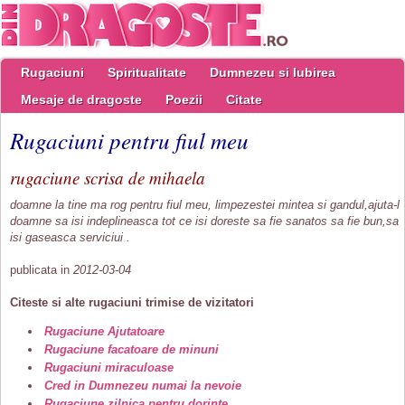
Rugaciuni
Spiritualitate
Dumnezeu si Iubirea
Mesaje de dragoste
Poezii
Citate
Rugaciuni pentru fiul meu
rugaciune scrisa de mihaela
doamne la tine ma rog pentru fiul meu, limpezestei mintea si gandul,ajuta-l
doamne sa isi indeplineasca tot ce isi doreste sa fie sanatos sa fie bun,sa
isi gaseasca serviciui .
publicata in
2012-03-04
Citeste si alte rugaciuni trimise de vizitatori
Rugaciune Ajutatoare
Rugaciune facatoare de minuni
Rugaciuni miraculoase
Cred in Dumnezeu numai la nevoie
Rugaciune zilnica pentru dorinte