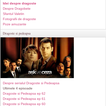
Idei despre dragoste
Despre Dragobete
Sfantul Valetin
Fotografii de dragoste
Poze amuzante
Dragoste si pedeapsa
Despre serialul Dragoste si Pedeapsa
Ultimele 4 episoade
Dragoste si Pedeapsa ep 62
Dragoste si Pedeapsa ep 61
Dragoste si Pedeapsa ep 60