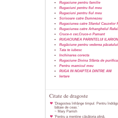
Rugaciune pentru familie
Rugaciuni pentru fiul meu
Rugaciuni pentru fiul meu
Scrisoare catre Dumnezeu
Rugaciunea catre Sfantul Cauzelor 
Rugaciunea catre Arhanghelul Rafai
Cruce-n cer,Cruce-n Pamant
RUGACIUNEA PARINTELUI ILARIO
Rugãciune pentru vederea pãcatului 
Tata te iubesc
Inchinarea corecta
Rugaciune Divina Sfânta de purifica
Pentru mamicul meu
RUGA IN NOAPTEA DINTRE ANI
Iertare
Citate de dragoste
'Dragostea înfrânge timpul. Pentru îndrăgos
bătaie de ceas.'
~ Mary Parrish
'Pentru a menține căsătoria plină,