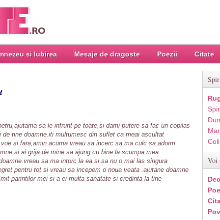
nezeu si Iubirea
Mesaje de dragoste
Poezii
Citate
Spir
u
Rug
Spir
Dum
tru,ajutama sa le infrunt pe toate,si dami putere sa fac un copilas
Mar
uri de tine doamne.iti multumesc din suflet ca meai ascultat
Col
e voe si fara,amin.acuma vreau sa incerc sa ma culc sa adorm
ne si ai grija de mine sa ajung cu bine la scumpa mea
Voi 
doamne.vreau sa ma intorc la ea si sa nu o mai las singura
egret pentru tot si vreau sa incepem o noua veata .ajutane doamne
mit parintilor mei si a ei multa sanatate si credinta la tine
Dec
Poe
Cit
Pov