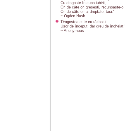
Cu dragoste în cupa iubirii,
Ori de câte ori greșești, recunoaște-o;
Ori de câte ori ai dreptate, taci.'
~ Ogden Nash
'Dragostea este ca războiul,
Ușor de început, dar greu de încheiat.'
~ Anonymous