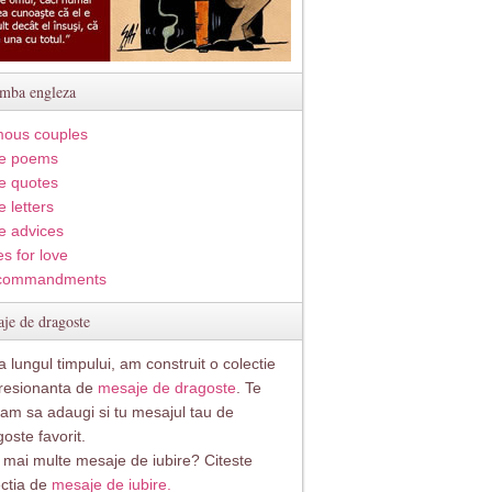
imba engleza
ous couples
e poems
e quotes
 letters
e advices
s for love
commandments
je de dragoste
 lungul timpului, am construit o colectie
resionanta de
mesaje de dragoste
. Te
itam sa adaugi si tu mesajul tau de
oste favorit.
i mai multe mesaje de iubire? Citeste
ectia de
mesaje de iubire.