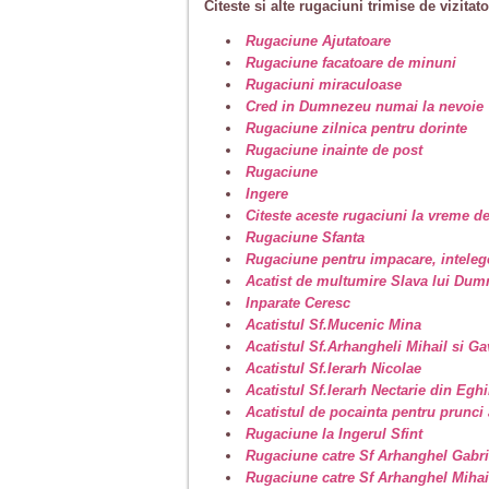
Citeste si alte rugaciuni trimise de vizitato
Rugaciune Ajutatoare
Rugaciune facatoare de minuni
Rugaciuni miraculoase
Cred in Dumnezeu numai la nevoie
Rugaciune zilnica pentru dorinte
Rugaciune inainte de post
Rugaciune
Ingere
Citeste aceste rugaciuni la vreme de
Rugaciune Sfanta
Rugaciune pentru impacare, intelege
Acatist de multumire Slava lui Dum
Inparate Ceresc
Acatistul Sf.Mucenic Mina
Acatistul Sf.Arhangheli Mihail si Gav
Acatistul Sf.Ierarh Nicolae
Acatistul Sf.Ierarh Nectarie din Egh
Acatistul de pocainta pentru prunci 
Rugaciune la Ingerul Sfint
Rugaciune catre Sf Arhanghel Gabri
Rugaciune catre Sf Arhanghel Mihai