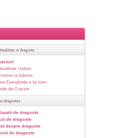
itualitate si dragoste
aciuni
itualitate / Iubire
nezeu si Iubirea
ea Evanghelie a lui Ioan
inde de Craciun
si dragostea
laratii de dragoste
zii de dragoste
ate despre dragoste
esti de dragoste