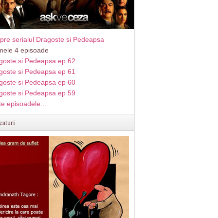
pre serialul Dragoste si Pedeapsa
imele 4 episoade
goste si Pedeapsa ep 62
goste si Pedeapsa ep 61
goste si Pedeapsa ep 60
goste si Pedeapsa ep 59
te episoadele...
caturi