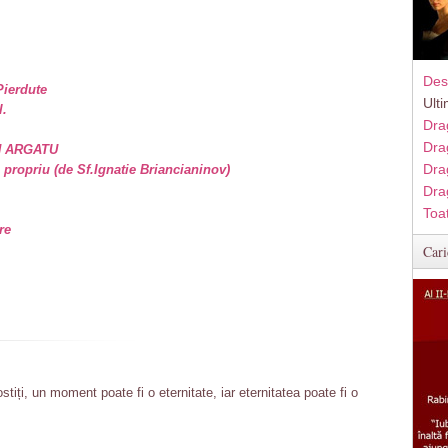
Des
Pierdute
Ult
l.
Dra
Dra
N ARGATU
Dra
propriu (de Sf.Ignatie Briancianinov)
Dra
Toa
re
Cari
tiți, un moment poate fi o eternitate, iar eternitatea poate fi o