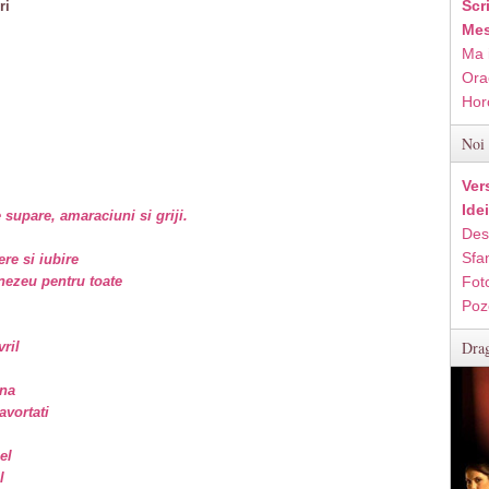
Scr
ri
Mes
Ma 
Ora
Hor
Noi 
Ver
Ide
 supare, amaraciuni si griji.
Des
Sfan
re si iubire
nezeu pentru toate
Fot
Poz
Drag
ril
ina
avortati
el
l