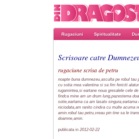
Rugaciuni
Spiritualitate
Dum
Scrisoare catre Dumneze
rugaciune scrisa de petru
noapte buna dumnezeu,asculta pe robul tau pe
cu sotia mea valentina si sa fim fericiti alat
rugamintea,si eartane noua gresalele cele d
findca mine am un drum lung,pazestema doam
sotie,eartama ca am lasato singura,eartama 
niciodata,am ranito cindva cu multe acuma r
amin.robul tau petru,vreau pin tine sa le trans
doamne,amin.
publicata in
2012-02-22