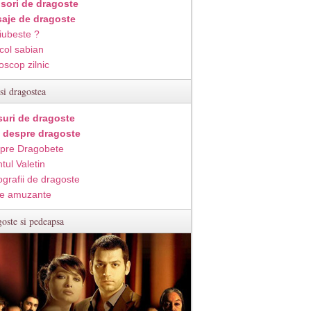
isori de dragoste
aje de dragoste
iubeste ?
col sabian
oscop zilnic
si dragostea
suri de dragoste
i despre dragoste
pre Dragobete
tul Valetin
ografii de dragoste
e amuzante
oste si pedeapsa