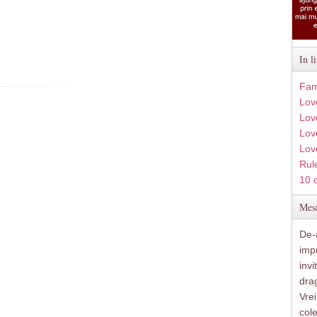
In l
Fam
Lov
Lov
Love
Lov
Rule
10 
Mesa
De-a
imp
inv
drag
Vre
col