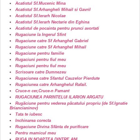
Acatistul Sf.Mucenic Mina
Acatistul Sf.Arhangheli Mihail si Gavril
Acatistul Sf.Ierarh Nicolae
Acatistul Sf.Ierarh Nectarie din Eghina
Acatistul de pocainta pentru prunci avortati
Rugaciune la Ingerul Sfint
Rugaciune catre Sf Arhanghel Gabriel
Rugaciune catre Sf Arhanghel Mihail
Rugaciune pentru familie
Rugaciuni pentru fiul meu
Rugaciuni pentru fiul meu
Scrisoare catre Dumnezeu
Rugaciunea catre Sfantul Cauzelor Pierdute
Rugaciunea catre Arhanghelul Rafail.
Cruce-n cer,Cruce-n Pamant
RUGACIUNEA PARINTELUI ILARION ARGATU
Rugãciune pentru vederea pãcatului propriu (de Sf.Ignatie
Briancianinov)
Tata te iubesc
Inchinarea corecta
Rugaciune Divina Sfânta de purificare
Pentru mamicul meu
RUGA IN NOAPTEA DINTRE ANI