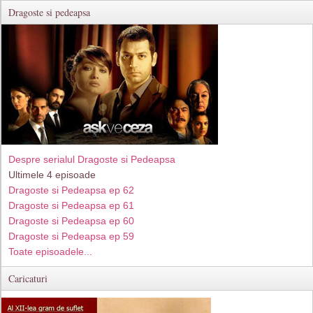
Dragoste si pedeapsa
Despre serialul Dragoste si Pedeapsa
Ultimele 4 episoade
Dragoste si Pedeapsa ep 62
Dragoste si Pedeapsa ep 61
Dragoste si Pedeapsa ep 60
Dragoste si Pedeapsa ep 59
Toate episoadele...
Caricaturi