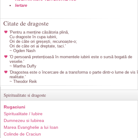
Iertare
Citate de dragoste
'Pentru a menține căsătoria plină,
Cu dragoste în cupa iubirii,
Ori de câte ori greșești, recunoaște-o;
Ori de câte ori ai dreptate, taci.'
~ Ogden Nash
'O persoană pretențioasă în momentele iubirii este o sursă bogată de
veselie.'
~ Martha Duffy
'Dragostea este o încercare de a transforma o parte dintr-o lume de vis 
realitate.'
~ Theodor Reik
Spiritualitate si dragoste
Rugaciuni
Spiritualitate / Iubire
Dumnezeu si Iubirea
Marea Evanghelie a lui Ioan
Colinde de Craciun