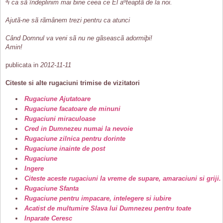
ªi ca sã îndeplinim mai bine ceea ce El aºteaptã de la noi.
Ajutã-ne sã rãmânem trezi pentru ca atunci
Când Domnul va veni sã nu ne gãseascã adormiþi!
Amin!
publicata in
2012-11-11
Citeste si alte rugaciuni trimise de vizitatori
Rugaciune Ajutatoare
Rugaciune facatoare de minuni
Rugaciuni miraculoase
Cred in Dumnezeu numai la nevoie
Rugaciune zilnica pentru dorinte
Rugaciune inainte de post
Rugaciune
Ingere
Citeste aceste rugaciuni la vreme de supare, amaraciuni si griji.
Rugaciune Sfanta
Rugaciune pentru impacare, intelegere si iubire
Acatist de multumire Slava lui Dumnezeu pentru toate
Inparate Ceresc