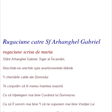
Rugaciune catre Sf Arhanghel Gabriel
rugaciune scrisa de maria
Sfânt Arhanghel Gabriel, Înger al Încarnãrii,
Deschide-ne urechile spre avertismentele blânde
ºi chemãrile calde ale Domnului
Te conjurãm sã fii mereu înaintea noastrã
Ca sã înþelegem mai bine Cuvântul lui Dumnezeu
Ca sã Îl servim mai bine ºi sã ne supunem mai bine Voinþei Lui