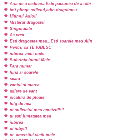
Arta de a seduce...Este pasiunea de a iubi
imi plinge sufletul,adio dragulmeu
Ultimul Adio!!
Misterul dragostei
Singuratate
As vrea
Esti dragostea mea...Esti soarele meu Alin
Pentru ca TE IUBESC
iubirea vietii mele
Suferinta Inimii Mele
Fara numar
luna si soarele
seara
vantul si marea...
adiere de vant
picatura de ploaie
fulg de nea
pt sufletelul meu ametzit!!!!!
tu esti jumatatea mea
iubirea
pt iuby!!!
pt. ametzitul vietii mele