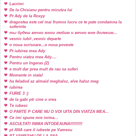
Lacrimi
De la Chisianu pentru micutza lui
Pt Ady de la Roxyy
dragostea este cel mai frumos lucru ce te pate condamna la
suferinta
ты будеш вечно мнои любим и вечно мне долеким...
vesnic iubit ,vesnic departe
o noua scrisoare...o noua poveste
Pt iubirea mea Ady
Pentru viatza mea Ady....
Pentru un Ingeras (2)
e mult dar prea mult de rau sa suferi
Momente in viata!
ha feladod az almaid meghalsz, elve halsz meg
iubirea
FURIE 3 :)
de la gabi ptr cine o vrea
Te iubesc
O PARTE P CARE NU O VOI UITA DIN VIATZA MEA...
Ce imi spune mie inima...
ASCULTATI INIMA INTODEAUNA!!!!!!!!!!
pt ANA care il iubeste pe Vamesu
PT VAMESHU DE LA ANA