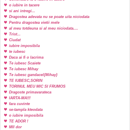
o iubire in tacere
si ani intregi...
Dragostea adevata nu se poate uita niciodata
Pentru dragostea vietii mele
al meu totdeuna si al meu niciodata....
Trist...
Ciudat
iubire imposibila
te iubesc
Daca ai fi o lacrima
Te iubesc Scaiete
Te iubesc Mihay
Te iubesc gandacel{Mihay}
TE IUBESC,SORIN
TORINUL MEU MIC SI FRUMOS
Dragoste primavarateca
IARTA-MA!!!
fara cuvinte
se-tampla kteodata
o iubire imposibila
TE ADOR !
MII dor