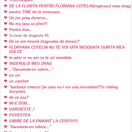
-=Scrisoare=-
DE LA FLORYN PENTRU FLORIANA COTELIN(ingerasul meu drag)
pentru TINE de la inimioara
Un joc prea dureros...
Nu ma lasa sa plec!!!
Pentru tine...
Scrisori de dragoste #5
De ce are nevoie dragostea de dovezi?
FLORYANA COTELIN NU TE VOI UITA NICIODATA GURITA MEA
DULCE
te ador si nu am sa te uit vreodata
INGERULUI MEU DRAG
.."Daruieste-mi iubire..."
un vis
un zambet
"barbatul interzis"pe care nu-l voi uita niciodata!!!Te inteleg
Dorynela
de ce asa?
MI-E DOR...
DARUIESTE_I
POVESTEA
IUBIRE DE LA PAMANT LA CER!!!!!!!!!
"Daruieste-mi iubire..."