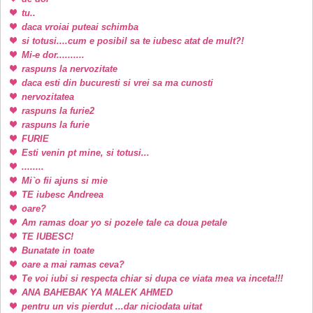
tu..
daca vroiai puteai schimba
si totusi....cum e posibil sa te iubesc atat de mult?!
Mi-e dor..........
raspuns la nervozitate
daca esti din bucuresti si vrei sa ma cunosti
nervozitatea
raspuns la furie2
raspuns la furie
FURIE
Esti venin pt mine, si totusi...
........
Mi`o fii ajuns si mie
TE iubesc Andreea
oare?
Am ramas doar yo si pozele tale ca doua petale
TE IUBESC!
Bunatate in toate
oare a mai ramas ceva?
Te voi iubi si respecta chiar si dupa ce viata mea va inceta!!!
ANA BAHEBAK YA MALEK AHMED
pentru un vis pierdut ...dar niciodata uitat