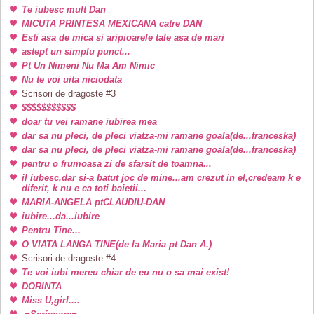
Te iubesc mult Dan
MICUTA PRINTESA MEXICANA catre DAN
Esti asa de mica si aripioarele tale asa de mari
astept un simplu punct...
Pt Un Nimeni Nu Ma Am Nimic
Nu te voi uita niciodata
Scrisori de dragoste #3
$$$$$$$$$$$
doar tu vei ramane iubirea mea
dar sa nu pleci, de pleci viatza-mi ramane goala(de...franceska)
dar sa nu pleci, de pleci viatza-mi ramane goala(de...franceska)
pentru o frumoasa zi de sfarsit de toamna...
il iubesc,dar si-a batut joc de mine...am crezut in el,credeam k e
diferit, k nu e ca toti baietii...
MARIA-ANGELA ptCLAUDIU-DAN
iubire...da...iubire
Pentru Tine...
O VIATA LANGA TINE(de la Maria pt Dan A.)
Scrisori de dragoste #4
Te voi iubi mereu chiar de eu nu o sa mai exist!
DORINTA
Miss U,girl....