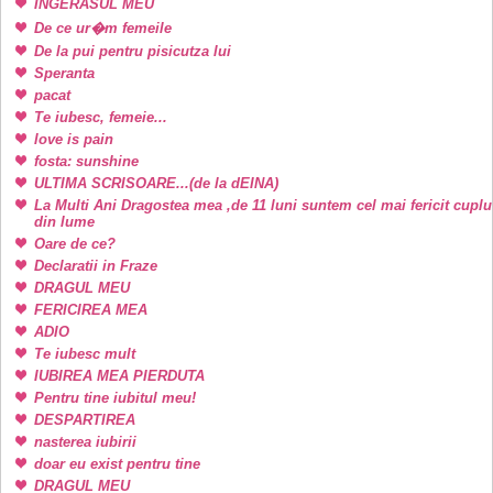
INGERASUL MEU
De ce ur�m femeile
De la pui pentru pisicutza lui
Speranta
pacat
Te iubesc, femeie...
love is pain
fosta: sunshine
ULTIMA SCRISOARE...(de la dEINA)
La Multi Ani Dragostea mea ,de 11 luni suntem cel mai fericit cuplu
din lume
Oare de ce?
Declaratii in Fraze
DRAGUL MEU
FERICIREA MEA
ADIO
Te iubesc mult
IUBIREA MEA PIERDUTA
Pentru tine iubitul meu!
DESPARTIREA
nasterea iubirii
doar eu exist pentru tine
DRAGUL MEU