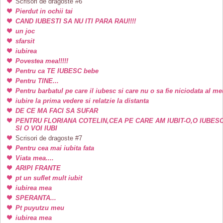
Scrisori de dragoste #6
Pierdut in ochii tai
CAND IUBESTI SA NU ITI PARA RAU!!!!
un joc
sfarsit
iubirea
Povestea mea!!!!!
Pentru ca TE IUBESC bebe
Pentru TINE...
Pentru barbatul pe care il iubesc si care nu o sa fie niciodata al me
iubire la prima vedere si relatzie la distanta
DE CE MA FACI SA SUFAR
PENTRU FLORIANA COTELIN,CEA PE CARE AM IUBIT-O,O IUBES
SI O VOI IUBI
Scrisori de dragoste #7
Pentru cea mai iubita fata
Viata mea....
ARIPI FRANTE
pt un suflet mult iubit
iubirea mea
SPERANTA...
Pt puyutzu meu
iubirea mea