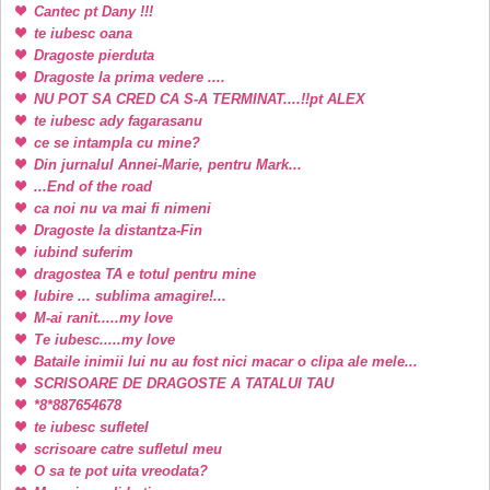
Cantec pt Dany !!!
te iubesc oana
Dragoste pierduta
Dragoste la prima vedere ....
NU POT SA CRED CA S-A TERMINAT....!!pt ALEX
te iubesc ady fagarasanu
ce se intampla cu mine?
Din jurnalul Annei-Marie, pentru Mark...
...End of the road
ca noi nu va mai fi nimeni
Dragoste la distantza-Fin
iubind suferim
dragostea TA e totul pentru mine
Iubire ... sublima amagire!...
M-ai ranit.....my love
Te iubesc.....my love
Bataile inimii lui nu au fost nici macar o clipa ale mele...
SCRISOARE DE DRAGOSTE A TATALUI TAU
*8*887654678
te iubesc sufletel
scrisoare catre sufletul meu
O sa te pot uita vreodata?