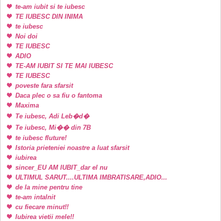
te-am iubit si te iubesc
TE IUBESC DIN INIMA
te iubesc
Noi doi
TE IUBESC
ADIO
TE-AM IUBIT SI TE MAI IUBESC
TE IUBESC
poveste fara sfarsit
Daca plec o sa fiu o fantoma
Maxima
Te iubesc, Adi Leb�d�
Te iubesc, Mi�� din 7B
te iubesc fluture!
Istoria prieteniei noastre a luat sfarsit
iubirea
sincer_EU AM IUBIT_dar el nu
ULTIMUL SARUT....ULTIMA IMBRATISARE,ADIO...
de la mine pentru tine
te-am intalnit
cu fiecare minut!!
Iubirea vietii mele!!