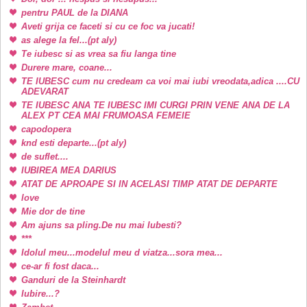
pentru PAUL de la DIANA
Aveti grija ce faceti si cu ce foc va jucati!
as alege la fel...(pt aly)
Te iubesc si as vrea sa fiu langa tine
Durere mare, coane...
TE IUBESC cum nu credeam ca voi mai iubi vreodata,adica ....CU
ADEVARAT
TE IUBESC ANA TE IUBESC IMI CURGI PRIN VENE ANA DE LA
ALEX PT CEA MAI FRUMOASA FEMEIE
capodopera
knd esti departe...(pt aly)
de suflet....
IUBIREA MEA DARIUS
ATAT DE APROAPE SI IN ACELASI TIMP ATAT DE DEPARTE
love
Mie dor de tine
Am ajuns sa pling.De nu mai Iubesti?
***
Idolul meu...modelul meu d viatza...sora mea...
ce-ar fi fost daca...
Ganduri de la Steinhardt
Iubire...?