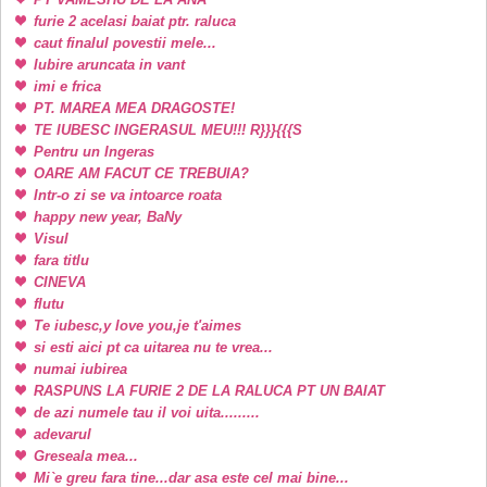
furie 2 acelasi baiat ptr. raluca
caut finalul povestii mele...
Iubire aruncata in vant
imi e frica
PT. MAREA MEA DRAGOSTE!
TE IUBESC INGERASUL MEU!!! R}}}{{{S
Pentru un Ingeras
OARE AM FACUT CE TREBUIA?
Intr-o zi se va intoarce roata
happy new year, BaNy
Visul
fara titlu
CINEVA
flutu
Te iubesc,y love you,je t'aimes
si esti aici pt ca uitarea nu te vrea...
numai iubirea
RASPUNS LA FURIE 2 DE LA RALUCA PT UN BAIAT
de azi numele tau il voi uita.........
adevarul
Greseala mea...
Mi`e greu fara tine...dar asa este cel mai bine...