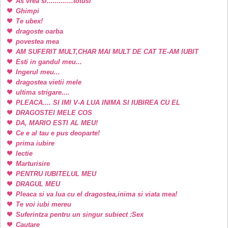
As vrea si.............totusi
Ghimpi
Te ubex!
dragoste oarba
povestea mea
AM SUFERIT MULT,CHAR MAI MULT DE CAT TE-AM IUBIT
Esti in gandul meu...
Ingerul meu...
dragostea vietii mele
ultima strigare....
PLEACA.... SI IMI V-A LUA INIMA SI IUBIREA CU EL
DRAGOSTEI MELE COS
DA, MARIO ESTI AL MEU!
Ce e al tau e pus deoparte!
prima iubire
lectie
Marturisire
PENTRU IUBITELUL MEU
DRAGUL MEU
Pleaca si va lua cu el dragostea,inima si viata mea!
Te voi iubi mereu
Suferintza pentru un singur subiect :Sex
Cautare