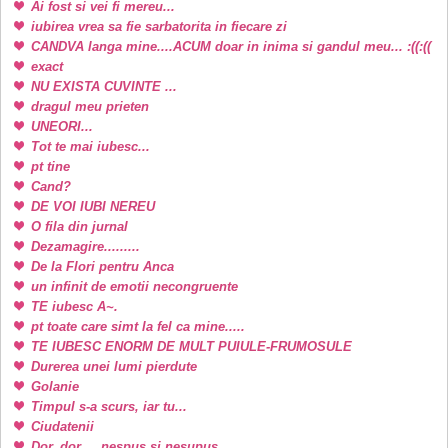
Ai fost si vei fi mereu...
iubirea vrea sa fie sarbatorita in fiecare zi
CANDVA langa mine....ACUM doar in inima si gandul meu... :((:((
exact
NU EXISTA CUVINTE ...
dragul meu prieten
UNEORI...
Tot te mai iubesc...
pt tine
Cand?
DE VOI IUBI NEREU
O fila din jurnal
Dezamagire.........
De la Flori pentru Anca
un infinit de emotii necongruente
TE iubesc A~.
pt toate care simt la fel ca mine.....
TE IUBESC ENORM DE MULT PUIULE-FRUMOSULE
Durerea unei lumi pierdute
Golanie
Timpul s-a scurs, iar tu...
Ciudatenii
Dor, dor ... nespus si nesupus...