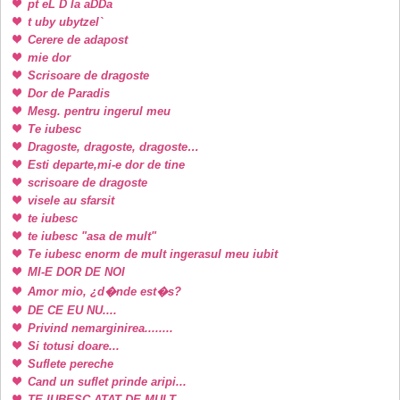
pt eL D la aDDa
t uby ubytzel`
Cerere de adapost
mie dor
Scrisoare de dragoste
Dor de Paradis
Mesg. pentru ingerul meu
Te iubesc
Dragoste, dragoste, dragoste…
Esti departe,mi-e dor de tine
scrisoare de dragoste
visele au sfarsit
te iubesc
te iubesc "asa de mult"
Te iubesc enorm de mult ingerasul meu iubit
MI-E DOR DE NOI
Amor mio, ¿d�nde est�s?
DE CE EU NU....
Privind nemarginirea........
Si totusi doare...
Suflete pereche
Cand un suflet prinde aripi...
TE IUBESC ATAT DE MULT..................