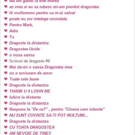
Ma voi gandi la tine mereu
as vrea si eu sa iubesc mi-am pierdut dragostea
Iti multumesc pentru ca m-ai salvat
poate nu voi intelege niciodata
Pentru Mark,
Adio
Tu
Dragoste la distantza
Dragostea Ucide
o noua sansa
Scrisori de dragoste #8
Mai da-mi o sansa Dragostea mea
nu e scrisoare de amor
Toate cele bune
Dragoste la distantza
THANK U 4 LOVIN ME
Iubire la distanta
Dragoste la distantza
Raspuns la "De ce?" , pentru "Cineva care iubeste"
NU SUNT CUVINTE SA-TI POT MULTUMI...
Dragoste la distantza
CU TOATA DRAGOSTEA
AM NEVOIE DE TINE!!