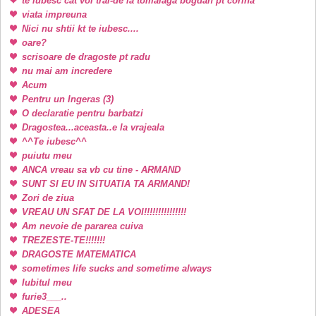
te iubesc cat voi trai-de la tomaiaga bogdan pt corina
viata impreuna
Nici nu shtii kt te iubesc....
oare?
scrisoare de dragoste pt radu
nu mai am incredere
Acum
Pentru un Ingeras (3)
O declaratie pentru barbatzi
Dragostea...aceasta..e la vrajeala
^^Te iubesc^^
puiutu meu
ANCA vreau sa vb cu tine - ARMAND
SUNT SI EU IN SITUATIA TA ARMAND!
Zori de ziua
VREAU UN SFAT DE LA VOI!!!!!!!!!!!!!!!
Am nevoie de pararea cuiva
TREZESTE-TE!!!!!!!
DRAGOSTE MATEMATICA
sometimes life sucks and sometime always
Iubitul meu
furie3___..
ADESEA