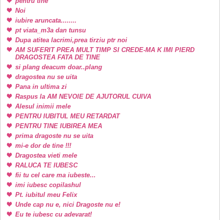
pentru tine
Noi
iubire aruncata........
pt viata_m3a dan tunsu
Dupa atitea lacrimi,prea tirziu ptr noi
AM SUFERIT PREA MULT TIMP SI CREDE-MA K IMI PIERD
DRAGOSTEA FATA DE TINE
si plang deacum doar..plang
dragostea nu se uita
Pana in ultima zi
Raspus la AM NEVOIE DE AJUTORUL CUIVA
Alesul inimii mele
PENTRU IUBITUL MEU RETARDAT
PENTRU TINE IUBIREA MEA
prima dragoste nu se uita
mi-e dor de tine !!!
Dragostea vieti mele
RALUCA TE IUBESC
fii tu cel care ma iubeste...
imi iubesc copilashul
Pt. iubitul meu Felix
Unde cap nu e, nici Dragoste nu e!
Eu te iubesc cu adevarat!