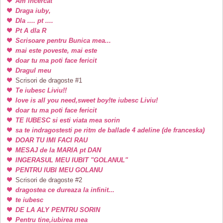
Am incercat
Draga iuby,
Dla .... pt ....
Pt A dla R
Scrisoare pentru Bunica mea...
mai este poveste, mai este
doar tu ma poti face fericit
Dragul meu
Scrisori de dragoste #1
Te iubesc Liviu!!
love is all you need,sweet boy!te iubesc Liviu!
doar tu ma poti face fericit
TE IUBESC si esti viata mea sorin
sa te indragostesti pe ritm de ballade 4 adeline (de franceska)
DOAR TU IMI FACI RAU
MESAJ de la MARIA pt DAN
INGERASUL MEU IUBIT "GOLANUL"
PENTRU IUBI MEU GOLANU
Scrisori de dragoste #2
dragostea ce dureaza la infinit...
te iubesc
DE LA ALY PENTRU SORIN
Pentru tine,iubirea mea