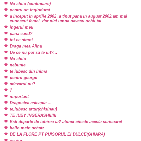
Nu shtiu (continuare)
pentru un ingindurat
a inceput in aprilie 2002 ,a tinut pana in august 2002,am mai
cunoscut femei, dar nici umna naveau ochii tai
ingerul meu
pana cand?
tot ce simnt
Draga mea Alina
De ce nu pot sa te uit?...
Nu shtiu
nebunie
te iubesc din inima
pentru george
adevarul nu?
?
important
Dragostea asteapta ...
te,iubesc artur(chisinau)
TE IUBY INGERASH!!!!!!
Esti departe de iubirea ta? atunci citeste acesta scrisoare!
hallo mein schatz
DE LA FLORE PT PUISORUL EI DULCE(GHIARA)
de dor