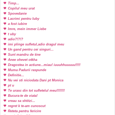
Timp...
Copilul meu urat
Spovedanie
Lacrimi pentru Iuby
a fost iubire
Imre, mein immer Liebe
t uby
adio?!?!?
imi plinge sufletul,adio dragul meu
Un gand pentru cei singuri...
Sunt mandru de tine
Anee ohevet otkha
Dragostea in actiune...miau! iuuuhhuuuuu!!!!!
Muma Padurii raspunde
Definitie...
Nu vei sti niciodata Dani pt Monica
pt u
Te urasc din tot sufletelul meu!!!!!!!!
Bucura-te de viata!
vreau sa shtitzi...
regret k te-am cunoscut
Reteta pentru fericire