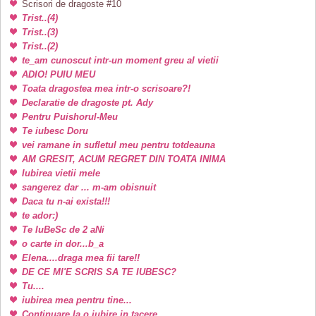
Scrisori de dragoste #10
Trist..(4)
Trist..(3)
Trist..(2)
te_am cunoscut intr-un moment greu al vietii
ADIO! PUIU MEU
Toata dragostea mea intr-o scrisoare?!
Declaratie de dragoste pt. Ady
Pentru Puishorul-Meu
Te iubesc Doru
vei ramane in sufletul meu pentru totdeauna
AM GRESIT, ACUM REGRET DIN TOATA INIMA
Iubirea vietii mele
sangerez dar ... m-am obisnuit
Daca tu n-ai exista!!!
te ador:)
Te IuBeSc de 2 aNi
o carte in dor...b_a
Elena....draga mea fii tare!!
DE CE MI'E SCRIS SA TE IUBESC?
Tu....
iubirea mea pentru tine...
Continuare la o iubire in tacere