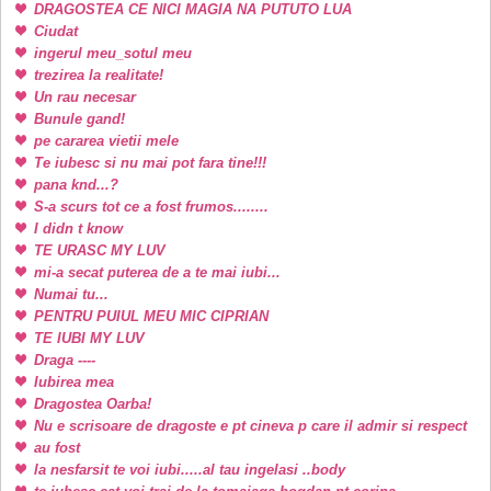
DRAGOSTEA CE NICI MAGIA NA PUTUTO LUA
Ciudat
ingerul meu_sotul meu
trezirea la realitate!
Un rau necesar
Bunule gand!
pe cararea vietii mele
Te iubesc si nu mai pot fara tine!!!
pana knd...?
S-a scurs tot ce a fost frumos........
I didn t know
TE URASC MY LUV
mi-a secat puterea de a te mai iubi...
Numai tu...
PENTRU PUIUL MEU MIC CIPRIAN
TE IUBI MY LUV
Draga ----
Iubirea mea
Dragostea Oarba!
Nu e scrisoare de dragoste e pt cineva p care il admir si respect
au fost
la nesfarsit te voi iubi.....al tau ingelasi ..body