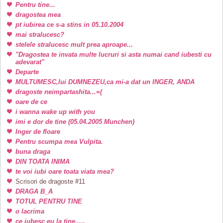
Pentru tine...
dragostea mea
pt iubirea ce s-a stins in 05.10.2004
mai stralucesc?
stelele stralucesc mult prea aproape...
"Dragostea te invata multe lucruri si asta numai cand iubesti cu
adevarat"
Departe
MULTUMESC,lui DUMNEZEU,ca mi-a dat un INGER, ANDA
dragoste neimpartashita...=(
oare de ce
i wanna wake up with you
imi e dor de tine (05.04.2005 Munchen)
Inger de floare
Pentru scumpa mea Vulpita.
buna draga
DIN TOATA INIMA
te voi iubi oare toata viata mea?
Scrisori de dragoste #11
DRAGA B_A
TOTUL PENTRU TINE
o lacrima
ce iubesc eu la tine.....