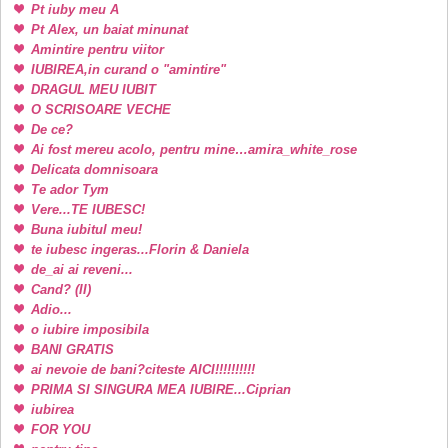
Pt iuby meu A
Pt Alex, un baiat minunat
Amintire pentru viitor
IUBIREA,in curand o "amintire"
DRAGUL MEU IUBIT
O SCRISOARE VECHE
De ce?
Ai fost mereu acolo, pentru mine…amira_white_rose
Delicata domnisoara
Te ador Tym
Vere...TE IUBESC!
Buna iubitul meu!
te iubesc ingeras...Florin & Daniela
de_ai ai reveni...
Cand? (II)
Adio...
o iubire imposibila
BANI GRATIS
ai nevoie de bani?citeste AICI!!!!!!!!!!
PRIMA SI SINGURA MEA IUBIRE...Ciprian
iubirea
FOR YOU