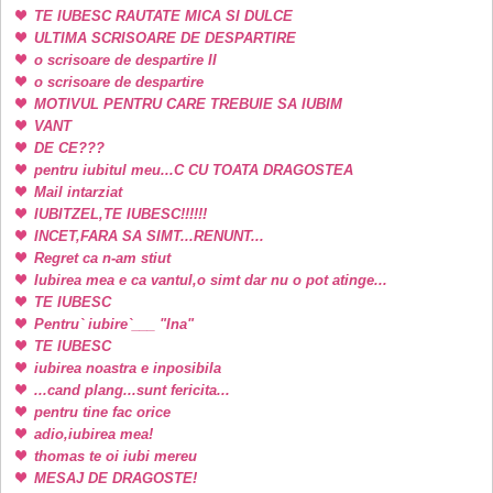
TE IUBESC RAUTATE MICA SI DULCE
ULTIMA SCRISOARE DE DESPARTIRE
o scrisoare de despartire II
o scrisoare de despartire
MOTIVUL PENTRU CARE TREBUIE SA IUBIM
VANT
DE CE???
pentru iubitul meu...C CU TOATA DRAGOSTEA
Mail intarziat
IUBITZEL,TE IUBESC!!!!!!
INCET,FARA SA SIMT...RENUNT...
Regret ca n-am stiut
Iubirea mea e ca vantul,o simt dar nu o pot atinge...
TE IUBESC
Pentru` iubire`___ "Ina"
TE IUBESC
iubirea noastra e inposibila
...cand plang...sunt fericita...
pentru tine fac orice
adio,iubirea mea!
thomas te oi iubi mereu
MESAJ DE DRAGOSTE!