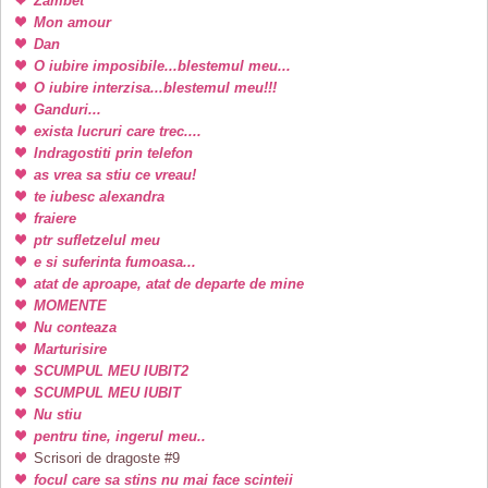
Zambet
Mon amour
Dan
O iubire imposibile...blestemul meu...
O iubire interzisa...blestemul meu!!!
Ganduri...
exista lucruri care trec....
Indragostiti prin telefon
as vrea sa stiu ce vreau!
te iubesc alexandra
fraiere
ptr sufletzelul meu
e si suferinta fumoasa...
atat de aproape, atat de departe de mine
MOMENTE
Nu conteaza
Marturisire
SCUMPUL MEU IUBIT2
SCUMPUL MEU IUBIT
Nu stiu
pentru tine, ingerul meu..
Scrisori de dragoste #9
focul care sa stins nu mai face scinteii