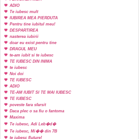
ADIO
Te iubesc mult
IUBIREA MEA PIERDUTA
Pentru tine iubitul meu!
DESPARTIREA
nasterea iubirii
doar eu exist pentru tine
DRAGUL MEU
te-am iubit si te iubesc
TE IUBESC DIN INIMA
te iubesc
Noi doi
TE IUBESC
ADIO
TE-AM IUBIT SI TE MAI IUBESC
TE IUBESC
poveste fara sfarsit
Daca plec o sa fiu o fantoma
Maxima
Te iubesc, Adi Leb�d�
Te iubesc, Mi�� din 7B
te iubesc fluture!