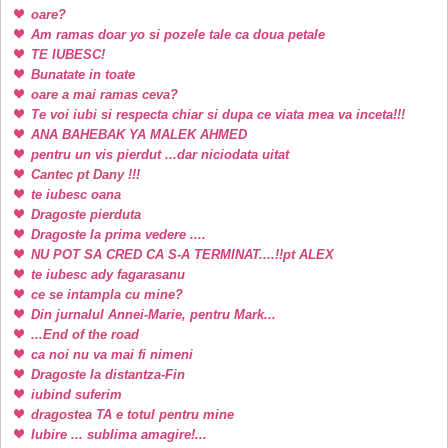
oare?
Am ramas doar yo si pozele tale ca doua petale
TE IUBESC!
Bunatate in toate
oare a mai ramas ceva?
Te voi iubi si respecta chiar si dupa ce viata mea va inceta!!!
ANA BAHEBAK YA MALEK AHMED
pentru un vis pierdut ...dar niciodata uitat
Cantec pt Dany !!!
te iubesc oana
Dragoste pierduta
Dragoste la prima vedere ....
NU POT SA CRED CA S-A TERMINAT....!!pt ALEX
te iubesc ady fagarasanu
ce se intampla cu mine?
Din jurnalul Annei-Marie, pentru Mark...
...End of the road
ca noi nu va mai fi nimeni
Dragoste la distantza-Fin
iubind suferim
dragostea TA e totul pentru mine
Iubire ... sublima amagire!...