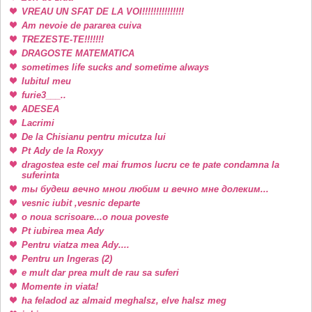
VREAU UN SFAT DE LA VOI!!!!!!!!!!!!!!!
Am nevoie de pararea cuiva
TREZESTE-TE!!!!!!!
DRAGOSTE MATEMATICA
sometimes life sucks and sometime always
Iubitul meu
furie3___..
ADESEA
Lacrimi
De la Chisianu pentru micutza lui
Pt Ady de la Roxyy
dragostea este cel mai frumos lucru ce te pate condamna la
suferinta
ты будеш вечно мнои любим и вечно мне долеким...
vesnic iubit ,vesnic departe
o noua scrisoare...o noua poveste
Pt iubirea mea Ady
Pentru viatza mea Ady....
Pentru un Ingeras (2)
e mult dar prea mult de rau sa suferi
Momente in viata!
ha feladod az almaid meghalsz, elve halsz meg