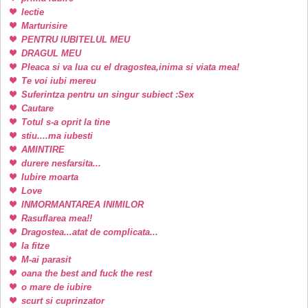
lectie
Marturisire
PENTRU IUBITELUL MEU
DRAGUL MEU
Pleaca si va lua cu el dragostea,inima si viata mea!
Te voi iubi mereu
Suferintza pentru un singur subiect :Sex
Cautare
Totul s-a oprit la tine
stiu....ma iubesti
AMINTIRE
durere nesfarsita...
Iubire moarta
Love
INMORMANTAREA INIMILOR
Rasuflarea mea!!
Dragostea...atat de complicata...
la fitze
M-ai parasit
oana the best and fuck the rest
o mare de iubire
scurt si cuprinzator