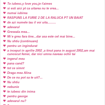
Te iubesc,y love you,je t'aimes
si esti aici pt ca uitarea nu te vrea...
numai iubirea
RASPUNS LA FURIE 2 DE LA RALUCA PT UN BAIAT
de azi numele tau il voi uita.........
adevarul
Greseala mea...
Mi`e greu fara tine...dar asa este cel mai bine...
Nu shtiu (continuare)
pentru un ingindurat
a inceput in aprilie 2002 ,a tinut pana in august 2002,am mai
cunoscut femei, dar nici umna naveau ochii tai
ingerul meu
pana cand?
tot ce simnt
Draga mea Alina
De ce nu pot sa te uit?...
Nu shtiu
nebunie
te iubesc din inima
pentru george
adevarul nu?