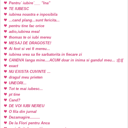
Pentru` iubire`___ "Ina"
TE IUBESC
iubirea noastra e inposibila
...cand plang...sunt fericita...
pentru tine fac orice
adio,iubirea mea!
thomas te oi iubi mereu
MESAJ DE DRAGOSTE!
Ai fost si vei fi mereu...
iubirea vrea sa fie sarbatorita in fiecare zi
CANDVA langa mine....ACUM doar in inima si gandul meu... :((:((
exact
NU EXISTA CUVINTE ...
dragul meu prieten
UNEORI...
Tot te mai iubesc...
pt tine
Cand?
DE VOI IUBI NEREU
O fila din jurnal
Dezamagire.........
De la Flori pentru Anca