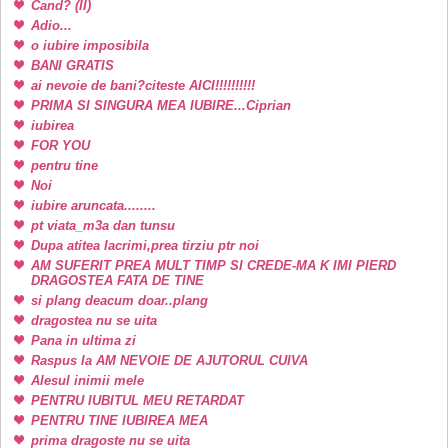
Cand? (II)
Adio...
o iubire imposibila
BANI GRATIS
ai nevoie de bani?citeste AICI!!!!!!!!!!
PRIMA SI SINGURA MEA IUBIRE...Ciprian
iubirea
FOR YOU
pentru tine
Noi
iubire aruncata........
pt viata_m3a dan tunsu
Dupa atitea lacrimi,prea tirziu ptr noi
AM SUFERIT PREA MULT TIMP SI CREDE-MA K IMI PIERD
DRAGOSTEA FATA DE TINE
si plang deacum doar..plang
dragostea nu se uita
Pana in ultima zi
Raspus la AM NEVOIE DE AJUTORUL CUIVA
Alesul inimii mele
PENTRU IUBITUL MEU RETARDAT
PENTRU TINE IUBIREA MEA
prima dragoste nu se uita