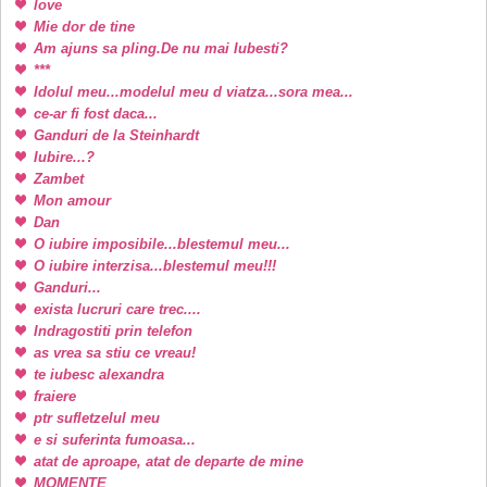
love
Mie dor de tine
Am ajuns sa pling.De nu mai Iubesti?
***
Idolul meu...modelul meu d viatza...sora mea...
ce-ar fi fost daca...
Ganduri de la Steinhardt
Iubire...?
Zambet
Mon amour
Dan
O iubire imposibile...blestemul meu...
O iubire interzisa...blestemul meu!!!
Ganduri...
exista lucruri care trec....
Indragostiti prin telefon
as vrea sa stiu ce vreau!
te iubesc alexandra
fraiere
ptr sufletzelul meu
e si suferinta fumoasa...
atat de aproape, atat de departe de mine
MOMENTE