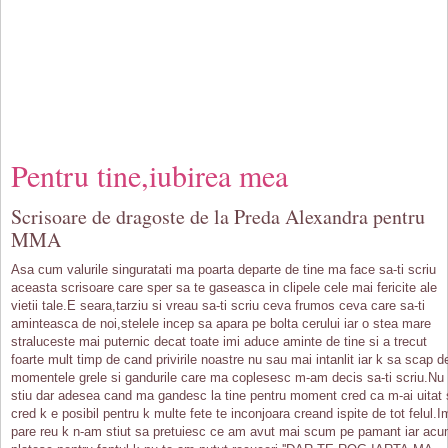
Pentru tine,iubirea mea
Scrisoare de dragoste de la Preda Alexandra pentru
MMA
Asa cum valurile singuratati ma poarta departe de tine ma face sa-ti scriu
aceasta scrisoare care sper sa te gaseasca in clipele cele mai fericite ale
vietii tale.E seara,tarziu si vreau sa-ti scriu ceva frumos ceva care sa-ti
aminteasca de noi,stelele incep sa apara pe bolta cerului iar o stea mare
straluceste mai puternic decat toate imi aduce aminte de tine si a trecut
foarte mult timp de cand privirile noastre nu sau mai intanlit iar k sa scap d
momentele grele si gandurile care ma coplesesc m-am decis sa-ti scriu.Nu
stiu dar adesea cand ma gandesc la tine pentru moment cred ca m-ai uitat 
cred k e posibil pentru k multe fete te inconjoara creand ispite de tot felul.I
pare reu k n-am stiut sa pretuiesc ce am avut mai scum pe pamant iar ac