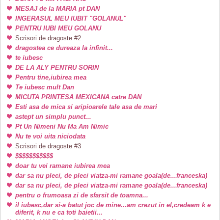
MESAJ de la MARIA pt DAN
INGERASUL MEU IUBIT "GOLANUL"
PENTRU IUBI MEU GOLANU
Scrisori de dragoste #2
dragostea ce dureaza la infinit...
te iubesc
DE LA ALY PENTRU SORIN
Pentru tine,iubirea mea
Te iubesc mult Dan
MICUTA PRINTESA MEXICANA catre DAN
Esti asa de mica si aripioarele tale asa de mari
astept un simplu punct...
Pt Un Nimeni Nu Ma Am Nimic
Nu te voi uita niciodata
Scrisori de dragoste #3
$$$$$$$$$$$
doar tu vei ramane iubirea mea
dar sa nu pleci, de pleci viatza-mi ramane goala(de...franceska)
dar sa nu pleci, de pleci viatza-mi ramane goala(de...franceska)
pentru o frumoasa zi de sfarsit de toamna...
il iubesc,dar si-a batut joc de mine...am crezut in el,credeam k e
diferit, k nu e ca toti baietii...