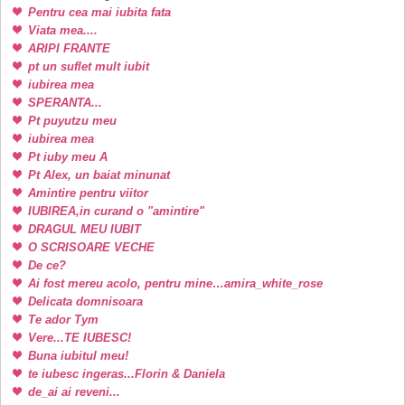
Pentru cea mai iubita fata
Viata mea....
ARIPI FRANTE
pt un suflet mult iubit
iubirea mea
SPERANTA...
Pt puyutzu meu
iubirea mea
Pt iuby meu A
Pt Alex, un baiat minunat
Amintire pentru viitor
IUBIREA,in curand o "amintire"
DRAGUL MEU IUBIT
O SCRISOARE VECHE
De ce?
Ai fost mereu acolo, pentru mine…amira_white_rose
Delicata domnisoara
Te ador Tym
Vere...TE IUBESC!
Buna iubitul meu!
te iubesc ingeras...Florin & Daniela
de_ai ai reveni...