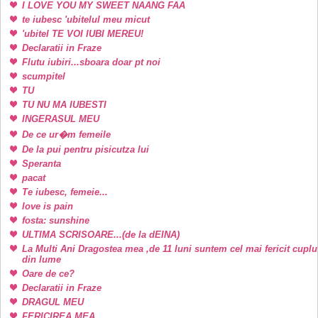
I LOVE YOU MY SWEET NAANG FAA
te iubesc 'ubitelul meu micut
'ubitel TE VOI IUBI MEREU!
Declaratii in Fraze
Flutu iubiri...sboara doar pt noi
scumpitel
TU
TU NU MA IUBESTI
INGERASUL MEU
De ce ur�m femeile
De la pui pentru pisicutza lui
Speranta
pacat
Te iubesc, femeie...
love is pain
fosta: sunshine
ULTIMA SCRISOARE...(de la dEINA)
La Multi Ani Dragostea mea ,de 11 luni suntem cel mai fericit cuplu
din lume
Oare de ce?
Declaratii in Fraze
DRAGUL MEU
FERICIREA MEA