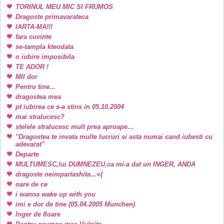
TORINUL MEU MIC SI FRUMOS
Dragoste primavarateca
IARTA-MA!!!
fara cuvinte
se-tampla kteodata
o iubire imposibila
TE ADOR !
MII dor
Pentru tine...
dragostea mea
pt iubirea ce s-a stins in 05.10.2004
mai stralucesc?
stelele stralucesc mult prea aproape...
"Dragostea te invata multe lucruri si asta numai cand iubesti cu
adevarat"
Departe
MULTUMESC,lui DUMNEZEU,ca mi-a dat un INGER, ANDA
dragoste neimpartashita...=(
oare de ce
i wanna wake up with you
imi e dor de tine (05.04.2005 Munchen)
Inger de floare