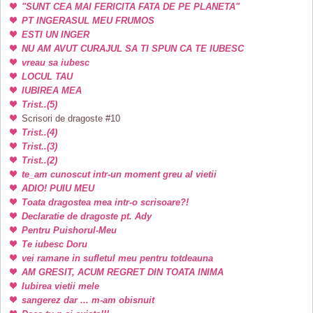
"SUNT CEA MAI FERICITA FATA DE PE PLANETA"
PT INGERASUL MEU FRUMOS
ESTI UN INGER
NU AM AVUT CURAJUL SA TI SPUN CA TE IUBESC
vreau sa iubesc
LOCUL TAU
IUBIREA MEA
Trist..(5)
Scrisori de dragoste #10
Trist..(4)
Trist..(3)
Trist..(2)
te_am cunoscut intr-un moment greu al vietii
ADIO! PUIU MEU
Toata dragostea mea intr-o scrisoare?!
Declaratie de dragoste pt. Ady
Pentru Puishorul-Meu
Te iubesc Doru
vei ramane in sufletul meu pentru totdeauna
AM GRESIT, ACUM REGRET DIN TOATA INIMA
Iubirea vietii mele
sangerez dar ... m-am obisnuit