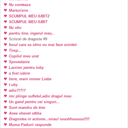
Nu conteaza
Marturisire
SCUMPUL MEU IUBIT2
SCUMPUL MEU IUBIT
Nu stiu
pentru tine, ingerul meu..
Scrisori de dragoste #9
focul care sa stins nu mai face scinteii
Timp...
Copilul meu urat
Spovedanie
Lacrimi pentru Iuby
a fost iubire
Imre, mein immer Liebe
t uby
adio?!?!?
imi plinge sufletul,adio dragul meu
Un gand pentru cei singuri...
Sunt mandru de tine
Anee ohevet otkha
Dragostea in actiune...miau! iuuuhhuuuuu!!!!!
Muma Padurii raspunde