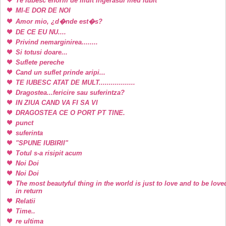
Te iubesc enorm de mult ingerasul meu iubit
MI-E DOR DE NOI
Amor mio, ¿d�nde est�s?
DE CE EU NU....
Privind nemarginirea........
Si totusi doare...
Suflete pereche
Cand un suflet prinde aripi...
TE IUBESC ATAT DE MULT..................
Dragostea...fericire sau suferintza?
IN ZIUA CAND VA FI SA VI
DRAGOSTEA CE O PORT PT TINE.
punct
suferinta
"SPUNE IUBIRII"
Totul s-a risipit acum
Noi Doi
Noi Doi
The most beautyful thing in the world is just to love and to be love
in return
Relatii
Time..
re ultima