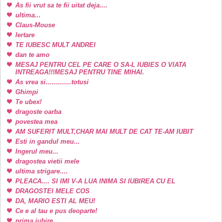
As fii vrut sa te fii uitat deja....
ultima...
Claus-Mouse
Iertare
TE IUBESC MULT ANDREI
dan te amo
MESAJ PENTRU CEL PE CARE O SA-L IUBIES O VIATA
INTREAGA!!!MESAJ PENTRU TINE MIHAI.
As vrea si.............totusi
Ghimpi
Te ubex!
dragoste oarba
povestea mea
AM SUFERIT MULT,CHAR MAI MULT DE CAT TE-AM IUBIT
Esti in gandul meu...
Ingerul meu...
dragostea vietii mele
ultima strigare....
PLEACA.... SI IMI V-A LUA INIMA SI IUBIREA CU EL
DRAGOSTEI MELE COS
DA, MARIO ESTI AL MEU!
Ce e al tau e pus deoparte!
prima iubire