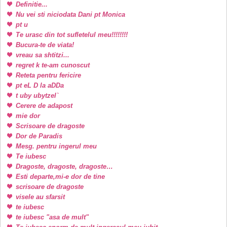
Definitie...
Nu vei sti niciodata Dani pt Monica
pt u
Te urasc din tot sufletelul meu!!!!!!!!
Bucura-te de viata!
vreau sa shtitzi...
regret k te-am cunoscut
Reteta pentru fericire
pt eL D la aDDa
t uby ubytzel`
Cerere de adapost
mie dor
Scrisoare de dragoste
Dor de Paradis
Mesg. pentru ingerul meu
Te iubesc
Dragoste, dragoste, dragoste…
Esti departe,mi-e dor de tine
scrisoare de dragoste
visele au sfarsit
te iubesc
te iubesc "asa de mult"