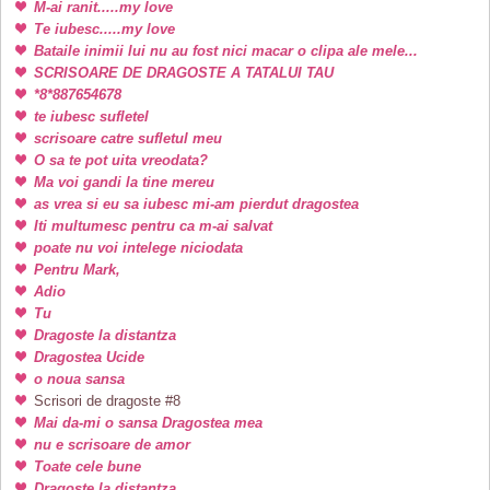
M-ai ranit.....my love
Te iubesc.....my love
Bataile inimii lui nu au fost nici macar o clipa ale mele...
SCRISOARE DE DRAGOSTE A TATALUI TAU
*8*887654678
te iubesc sufletel
scrisoare catre sufletul meu
O sa te pot uita vreodata?
Ma voi gandi la tine mereu
as vrea si eu sa iubesc mi-am pierdut dragostea
Iti multumesc pentru ca m-ai salvat
poate nu voi intelege niciodata
Pentru Mark,
Adio
Tu
Dragoste la distantza
Dragostea Ucide
o noua sansa
Scrisori de dragoste #8
Mai da-mi o sansa Dragostea mea
nu e scrisoare de amor
Toate cele bune
Dragoste la distantza