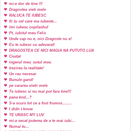
mi-e dor de tine !!!
Dragostea vieti mele
RALUCA TE IUBESC
fii tu cel care ma iubeste...
imi iubesc copilashul
Pt. iubitul meu Felix
Unde cap nu e, nici Dragoste nu e!
Eu te iubesc cu adevarat!
DRAGOSTEA CE NICI MAGIA NA PUTUTO LUA
Ciudat
ingerul meu_sotul meu
trezirea la realitate!
Un rau necesar
Bunule gand!
pe cararea vietii mele
Te iubesc si nu mai pot fara tine!!!
pana knd...?
S-a scurs tot ce a fost frumos........
I didn t know
TE URASC MY LUV
mi-a secat puterea de a te mai iubi...
Numai tu...