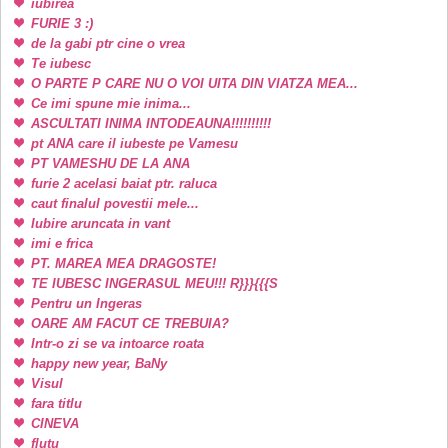
iubirea
FURIE 3 :)
de la gabi ptr cine o vrea
Te iubesc
O PARTE P CARE NU O VOI UITA DIN VIATZA MEA...
Ce imi spune mie inima...
ASCULTATI INIMA INTODEAUNA!!!!!!!!!!
pt ANA care il iubeste pe Vamesu
PT VAMESHU DE LA ANA
furie 2 acelasi baiat ptr. raluca
caut finalul povestii mele...
Iubire aruncata in vant
imi e frica
PT. MAREA MEA DRAGOSTE!
TE IUBESC INGERASUL MEU!!! R}}}{{{S
Pentru un Ingeras
OARE AM FACUT CE TREBUIA?
Intr-o zi se va intoarce roata
happy new year, BaNy
Visul
fara titlu
CINEVA
flutu