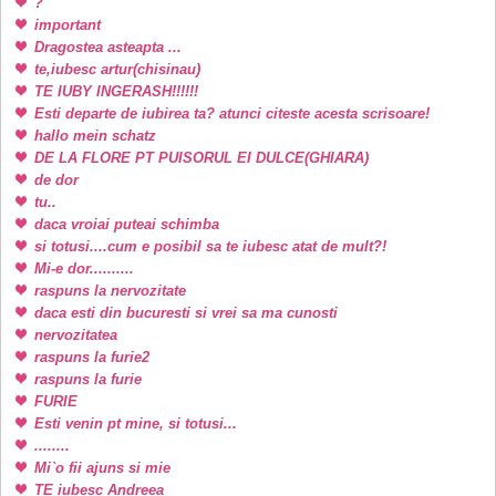
?
important
Dragostea asteapta ...
te,iubesc artur(chisinau)
TE IUBY INGERASH!!!!!!
Esti departe de iubirea ta? atunci citeste acesta scrisoare!
hallo mein schatz
DE LA FLORE PT PUISORUL EI DULCE(GHIARA)
de dor
tu..
daca vroiai puteai schimba
si totusi....cum e posibil sa te iubesc atat de mult?!
Mi-e dor..........
raspuns la nervozitate
daca esti din bucuresti si vrei sa ma cunosti
nervozitatea
raspuns la furie2
raspuns la furie
FURIE
Esti venin pt mine, si totusi...
........
Mi`o fii ajuns si mie
TE iubesc Andreea