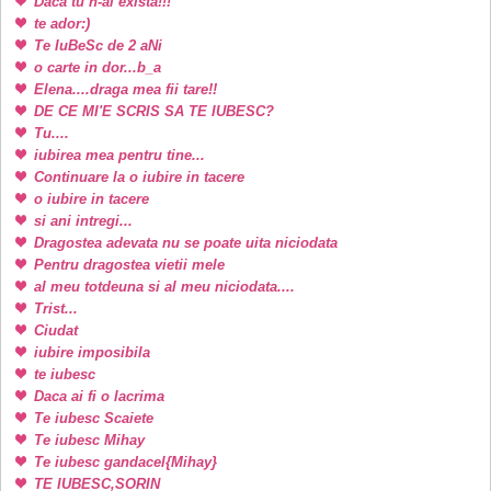
Daca tu n-ai exista!!!
te ador:)
Te IuBeSc de 2 aNi
o carte in dor...b_a
Elena....draga mea fii tare!!
DE CE MI'E SCRIS SA TE IUBESC?
Tu....
iubirea mea pentru tine...
Continuare la o iubire in tacere
o iubire in tacere
si ani intregi...
Dragostea adevata nu se poate uita niciodata
Pentru dragostea vietii mele
al meu totdeuna si al meu niciodata....
Trist...
Ciudat
iubire imposibila
te iubesc
Daca ai fi o lacrima
Te iubesc Scaiete
Te iubesc Mihay
Te iubesc gandacel{Mihay}
TE IUBESC,SORIN