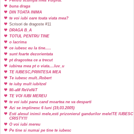
Pentru scumpa mea Vulpita.
buna draga
DIN TOATA INIMA
te voi iubi oare toata viata mea?
Scrisori de dragoste #11
DRAGA B_A
TOTUL PENTRU TINE
o lacrima
ce iubesc eu la tine.....
sunt foarte dezorientata
pt dragostea ce a trecut
iubirea mea pt o viata....luv_u
TE IUBESC,PRINTESA MEA
Te iubesc mult..Robert
te iuby mult iubitzel
Mi-aM ReVeNiT
TE VOI IUBI MEREU
te voi iubi pana cand moartea ne va desparti
Azi se implinesc 6 luni (19,03.2005)
Esti alesul inimii mele,esti prizonierul gandurilor mele!TE IUBESC
CRISTY!!!
O voi iubi mereu
Pe tine si numai pe tine te iubesc