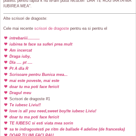
platesc pentru faptul k nu te-am putut recuceri ''DAR TE ROG IARTA-MA
IUBIREA MEA''.
Alte scrisori de dragoste:
Cele mai recente
scrisori de dragoste
pentru ea si pentru el
intrebariii..........
iubirea te face sa suferi prea mult
Am incercat
Draga iuby,
Dla .... pt ....
Pt A dla R
Scrisoare pentru Bunica mea...
mai este poveste, mai este
doar tu ma poti face fericit
Dragul meu
Scrisori de dragoste #1
Te iubesc Liviu!!
love is all you need,sweet boy!te iubesc Liviu!
doar tu ma poti face fericit
TE IUBESC si esti viata mea sorin
sa te indragostesti pe ritm de ballade 4 adeline (de franceska)
DOAR TU IMI FACI RAU