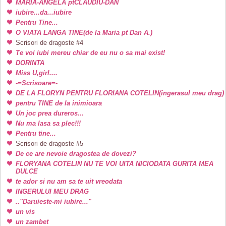
MARIA-ANGELA ptCLAUDIU-DAN
iubire...da...iubire
Pentru Tine...
O VIATA LANGA TINE(de la Maria pt Dan A.)
Scrisori de dragoste #4
Te voi iubi mereu chiar de eu nu o sa mai exist!
DORINTA
Miss U,girl....
-=Scrisoare=-
DE LA FLORYN PENTRU FLORIANA COTELIN(ingerasul meu drag)
pentru TINE de la inimioara
Un joc prea dureros...
Nu ma lasa sa plec!!!
Pentru tine...
Scrisori de dragoste #5
De ce are nevoie dragostea de dovezi?
FLORYANA COTELIN NU TE VOI UITA NICIODATA GURITA MEA
DULCE
te ador si nu am sa te uit vreodata
INGERULUI MEU DRAG
.."Daruieste-mi iubire..."
un vis
un zambet