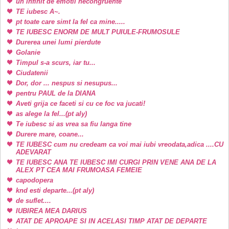
un infinit de emotii necongruente
TE iubesc A~.
pt toate care simt la fel ca mine.....
TE IUBESC ENORM DE MULT PUIULE-FRUMOSULE
Durerea unei lumi pierdute
Golanie
Timpul s-a scurs, iar tu...
Ciudatenii
Dor, dor ... nespus si nesupus...
pentru PAUL de la DIANA
Aveti grija ce faceti si cu ce foc va jucati!
as alege la fel...(pt aly)
Te iubesc si as vrea sa fiu langa tine
Durere mare, coane...
TE IUBESC cum nu credeam ca voi mai iubi vreodata,adica ....CU
ADEVARAT
TE IUBESC ANA TE IUBESC IMI CURGI PRIN VENE ANA DE LA
ALEX PT CEA MAI FRUMOASA FEMEIE
capodopera
knd esti departe...(pt aly)
de suflet....
IUBIREA MEA DARIUS
ATAT DE APROAPE SI IN ACELASI TIMP ATAT DE DEPARTE