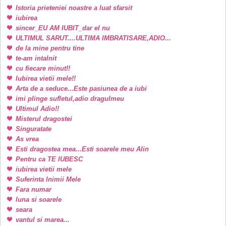
Istoria prieteniei noastre a luat sfarsit
iubirea
sincer_EU AM IUBIT_dar el nu
ULTIMUL SARUT....ULTIMA IMBRATISARE,ADIO...
de la mine pentru tine
te-am intalnit
cu fiecare minut!!
Iubirea vietii mele!!
Arta de a seduce...Este pasiunea de a iubi
imi plinge sufletul,adio dragulmeu
Ultimul Adio!!
Misterul dragostei
Singuratate
As vrea
Esti dragostea mea...Esti soarele meu Alin
Pentru ca TE IUBESC
iubirea vietii mele
Suferinta Inimii Mele
Fara numar
luna si soarele
seara
vantul si marea...