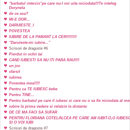
"barbatul interzis"pe care nu-l voi uita niciodata!!!Te inteleg
Dorynela
de ce asa?
MI-E DOR...
DARUIESTE_I
POVESTEA
IUBIRE DE LA PAMANT LA CER!!!!!!!!!
"Daruieste-mi iubire..."
Scrisori de dragoste #6
Pierdut in ochii tai
CAND IUBESTI SA NU ITI PARA RAU!!!!
un joc
sfarsit
iubirea
Povestea mea!!!!!
Pentru ca TE IUBESC bebe
Pentru TINE...
Pentru barbatul pe care il iubesc si care nu o sa fie niciodata al me
iubire la prima vedere si relatzie la distanta
DE CE MA FACI SA SUFAR
PENTRU FLORIANA COTELIN,CEA PE CARE AM IUBIT-O,O IUBES
SI O VOI IUBI
Scrisori de dragoste #7