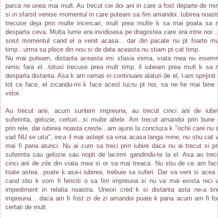
parca ne unea mai mult. Au trecut cei doi ani in care a fost departe de mi
si in sfarsit venise momentul in care puteam sa fim amandoi. Iubirea noast
trecuse deja prin multe incercari, mult prea multe k sa mai poata sa 
desparta ceva. Multa lume era invidioasa pe dragostea care era intre noi..
sosit momentul cand el a venit acasa... dar din pacate nu pt foarte mu
timp...urma sa plece din nou si de data aceasta nu stiam pt cat timp.
Nu mai puteam, distanta aceasta imi sfasia inima, viata mea nu insem
nimic fara el...totusi trecuse prea mult timp, il iubeam prea mult k sa 
desparta distanta. Asa k am ramas in continuare alaturi de el, l-am sprijinit 
tot ce face, el zicandu-mi k face acest lucru pt noi, sa ne fie mai bine 
viitor.
Au trecut anii, acum suntem impreuna, au trecut cinci ani de iubir
suferinta, gelozie, certuri...si multe altele. Am trecut amandoi prin bune 
prin rele, dar iubirea noasta creste...am ajuns la concluza k "ochii care nu 
vad NU se uita", inca il mai astept sa vina acasa langa mine, nu stiu cat 
mai fi pana atunci. Nu ai cum sa treci prin iubire daca nu ai trecut si pr
suferinta sau gelozie sau nopti de lacrimi gandindu-te la el. Asa au trec
cinci ani de zile din viata mea si or sa mai treaca. Nu stiu de ce am fac
toate astea...poate k asa-i iubirea, trebuie sa suferi. Dar va veni si acea 
cand stiu k vom fi fericiti o sa fim impreuna si nu va mai exista nici 
impediment in relatia noastra. Uneori cred k si distanta asta ne-a tin
impreuna... daca am fi fost zi de zi amandoi poate k pana acum am fi fo
certati de mult.