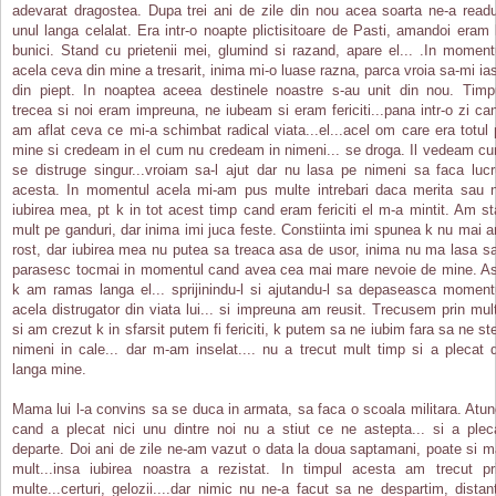
adevarat dragostea. Dupa trei ani de zile din nou acea soarta ne-a read
unul langa celalat. Era intr-o noapte plictisitoare de Pasti, amandoi eram 
bunici. Stand cu prietenii mei, glumind si razand, apare el... .In moment
acela ceva din mine a tresarit, inima mi-o luase razna, parca vroia sa-mi ia
din piept. In noaptea aceea destinele noastre s-au unit din nou. Timp
trecea si noi eram impreuna, ne iubeam si eram fericiti...pana intr-o zi ca
am aflat ceva ce mi-a schimbat radical viata...el...acel om care era totul 
mine si credeam in el cum nu credeam in nimeni... se droga. Il vedeam c
se distruge singur...vroiam sa-l ajut dar nu lasa pe nimeni sa faca lucr
acesta. In momentul acela mi-am pus multe intrebari daca merita sau 
iubirea mea, pt k in tot acest timp cand eram fericiti el m-a mintit. Am st
mult pe ganduri, dar inima imi juca feste. Constiinta imi spunea k nu mai a
rost, dar iubirea mea nu putea sa treaca asa de usor, inima nu ma lasa sa
parasesc tocmai in momentul cand avea cea mai mare nevoie de mine. A
k am ramas langa el... sprijinindu-l si ajutandu-l sa depaseasca moment
acela distrugator din viata lui... si impreuna am reusit. Trecusem prin mul
si am crezut k in sfarsit putem fi fericiti, k putem sa ne iubim fara sa ne st
nimeni in cale... dar m-am inselat.... nu a trecut mult timp si a plecat 
langa mine.
Mama lui l-a convins sa se duca in armata, sa faca o scoala militara. Atun
cand a plecat nici unu dintre noi nu a stiut ce ne astepta... si a plec
departe. Doi ani de zile ne-am vazut o data la doua saptamani, poate si m
mult...insa iubirea noastra a rezistat. In timpul acesta am trecut pr
multe...certuri, gelozii....dar nimic nu ne-a facut sa ne despartim, distan