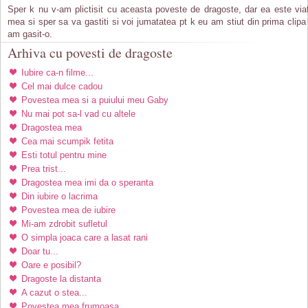
Sper k nu v-am plictisit cu aceasta poveste de dragoste, dar ea este via
mea si sper sa va gastiti si voi jumatatea pt k eu am stiut din prima clipa
am gasit-o.
Arhiva cu povesti de dragoste
Iubire ca-n filme...
Cel mai dulce cadou
Povestea mea si a puiului meu Gaby
Nu mai pot sa-l vad cu altele
Dragostea mea
Cea mai scumpik fetita
Esti totul pentru mine
Prea trist...
Dragostea mea imi da o speranta
Din iubire o lacrima
Povestea mea de iubire
Mi-am zdrobit sufletul
O simpla joaca care a lasat rani
Doar tu...
Oare e posibil?
Dragoste la distanta
A cazut o stea...
Povestea mea frumoasa