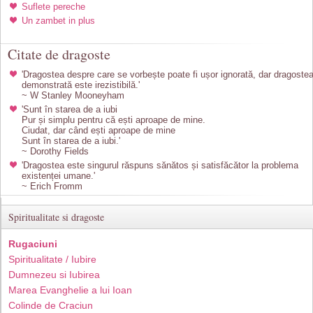
Suflete pereche
Un zambet in plus
Citate de dragoste
'Dragostea despre care se vorbește poate fi ușor ignorată, dar dragoste
demonstrată este irezistibilă.'
~ W Stanley Mooneyham
'Sunt în starea de a iubi
Pur și simplu pentru că ești aproape de mine.
Ciudat, dar când ești aproape de mine
Sunt în starea de a iubi.'
~ Dorothy Fields
'Dragostea este singurul răspuns sănătos și satisfăcător la problema
existenței umane.'
~ Erich Fromm
Spiritualitate si dragoste
Rugaciuni
Spiritualitate / Iubire
Dumnezeu si Iubirea
Marea Evanghelie a lui Ioan
Colinde de Craciun