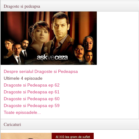
Dragoste si pedeapsa
Despre serialul Dragoste si Pedeapsa
Ultimele 4 episoade
Dragoste si Pedeapsa ep 62
Dragoste si Pedeapsa ep 61
Dragoste si Pedeapsa ep 60
Dragoste si Pedeapsa ep 59
Toate episoadele...
Caricaturi