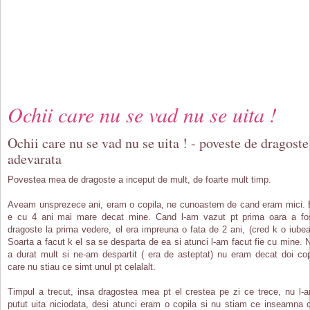
Ochii care nu se vad nu se uita !
Ochii care nu se vad nu se uita ! - poveste de dragoste
adevarata
Povestea mea de dragoste a inceput de mult, de foarte mult timp.
Aveam unsprezece ani, eram o copila, ne cunoastem de cand eram mici. 
e cu 4 ani mai mare decat mine. Cand l-am vazut pt prima oara a fo
dragoste la prima vedere, el era impreuna o fata de 2 ani, (cred k o iubea
Soarta a facut k el sa se desparta de ea si atunci l-am facut fie cu mine. 
a durat mult si ne-am despartit ( era de asteptat) nu eram decat doi cop
care nu stiau ce simt unul pt celalalt.
Timpul a trecut, insa dragostea mea pt el crestea pe zi ce trece, nu l-
putut uita niciodata, desi atunci eram o copila si nu stiam ce inseamna 