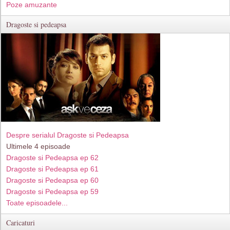
Poze amuzante
Dragoste si pedeapsa
Despre serialul Dragoste si Pedeapsa
Ultimele 4 episoade
Dragoste si Pedeapsa ep 62
Dragoste si Pedeapsa ep 61
Dragoste si Pedeapsa ep 60
Dragoste si Pedeapsa ep 59
Toate episoadele...
Caricaturi