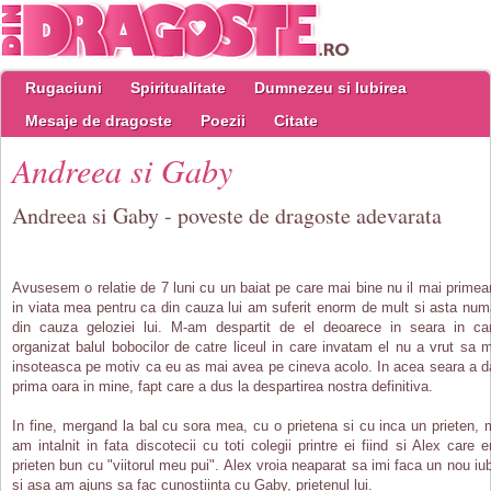
Rugaciuni
Spiritualitate
Dumnezeu si Iubirea
Mesaje de dragoste
Poezii
Citate
Andreea si Gaby
Andreea si Gaby - poveste de dragoste adevarata
Avusesem o relatie de 7 luni cu un baiat pe care mai bine nu il mai prime
in viata mea pentru ca din cauza lui am suferit enorm de mult si asta num
din cauza geloziei lui. M-am despartit de el deoarece in seara in ca
organizat balul bobocilor de catre liceul in care invatam el nu a vrut sa 
insoteasca pe motiv ca eu as mai avea pe cineva acolo. In acea seara a d
prima oara in mine, fapt care a dus la despartirea nostra definitiva.
In fine, mergand la bal cu sora mea, cu o prietena si cu inca un prieten, 
am intalnit in fata discotecii cu toti colegii printre ei fiind si Alex care e
prieten bun cu "viitorul meu pui". Alex vroia neaparat sa imi faca un nou iub
si asa am ajuns sa fac cunostiinta cu Gaby, prietenul lui.