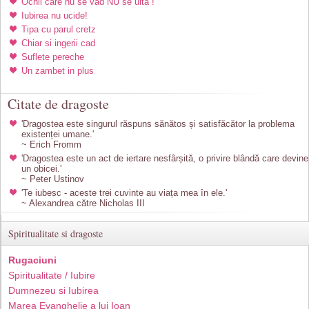
Ochii care nu se vad NU se uita !
Iubirea nu ucide!
Tipa cu parul cretz
Chiar si ingerii cad
Suflete pereche
Un zambet in plus
Citate de dragoste
'Dragostea este singurul răspuns sănătos și satisfăcător la problema
existenței umane.'
~ Erich Fromm
'Dragostea este un act de iertare nesfârșită, o privire blândă care devine
un obicei.'
~ Peter Ustinov
'Te iubesc - aceste trei cuvinte au viața mea în ele.'
~ Alexandrea către Nicholas III
Spiritualitate si dragoste
Rugaciuni
Spiritualitate / Iubire
Dumnezeu si Iubirea
Marea Evanghelie a lui Ioan