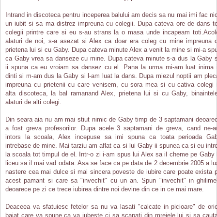
Intrand in discoteca pentru inceperea balului am decis sa nu mai imi fac nic
un iubit si sa ma distrez impreuna cu colegii. Dupa cateva ore de dans to
colegii printre care si eu s-au strans la o masa unde incapeam toti.Acol
alaturi de noi, s-a asezat si Alex ca doar era coleg cu mine impreuna 
prietena lui si cu Gaby. Dupa cateva minute Alex a venit la mine si mi-a sp
ca Gaby vrea sa danseze cu mine. Dupa cateva minute s-a dus la Gaby 
ii spuna ca eu vroiam sa dansez cu el. Pana la urma mi-am luat inima 
dinti si m-am dus la Gaby si l-am luat la dans. Dupa miezul noptii am plec
impreuna cu prietenii cu care venisem, cu sora mea si cu cativa colegi 
alta discoteca, la bal ramanand Alex, prietena lui si cu Gaby, binaintel
alaturi de alti colegi.
Din seara aia nu am mai stiut nimic de Gaby timp de 3 saptamani deoare
a fost greva profesorilor. Dupa acele 3 saptamani de greva, cand ne-
intors la scoala, Alex incepuse sa imi spuna ca toata perioada Ga
intrebase de mine. Mai tarziu am aflat ca si lui Gaby ii spunea ca si eu intr
la scoala tot timpul de el. Intr-o zi i-am spus lui Alex sa il cheme pe Gaby 
liceu sa il mai vad odata. Asa se face ca pe data de 2 decembrie 2005 a lu
nastere cea mai dulce si mai sincera poveste de iubire care poate exista 
acest pamant si care sa "invechit" cu un an. Spun "invechit" in ghilime
deoarece pe zi ce trece iubirea dintre noi devine din ce in ce mai mare.
Deaceea va sfatuiesc fetelor sa nu va lasati "calcate in picioare" de ori
baiat care va spune ca va iubeste ci sa scapati din mrejele lui si sa cauta