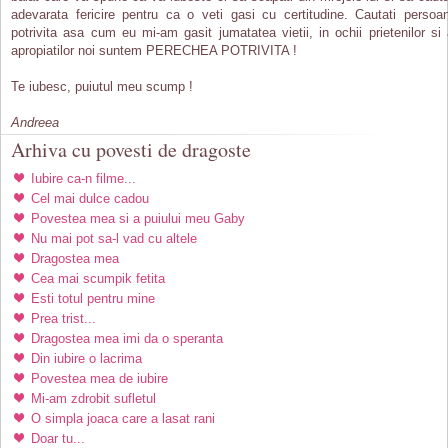
adevarata fericire pentru ca o veti gasi cu certitudine. Cautati persoa
potrivita asa cum eu mi-am gasit jumatatea vietii, in ochii prietenilor si 
apropiatilor noi suntem PERECHEA POTRIVITA !
Te iubesc, puiutul meu scump !
Andreea
Arhiva cu povesti de dragoste
Iubire ca-n filme...
Cel mai dulce cadou
Povestea mea si a puiului meu Gaby
Nu mai pot sa-l vad cu altele
Dragostea mea
Cea mai scumpik fetita
Esti totul pentru mine
Prea trist...
Dragostea mea imi da o speranta
Din iubire o lacrima
Povestea mea de iubire
Mi-am zdrobit sufletul
O simpla joaca care a lasat rani
Doar tu...