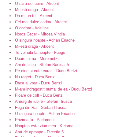
O raza de iubire - Akcent
Mi-esti draga - Akcent
Da-mi un tel - Akcent
Cel mai dulce cadou - Akcent
O dorinta - Adelline
Noros Cecer - Mircea Vintila
O singura noapte - Adrian Enache
Mi-esti draga - Akcent
Te voi iubi la noapte - Fuego
Doare inima - Morometzii
Ani de liceu - Stefan Banica Jr.
Pe cine si cate carari - Ducu Bertzi
Nu regret - Ducu Bertzi
Daca ai vrea - Ducu Bertzi
M-am indragostit numai de ea - Ducu Bertzi
Floare de colt - Ducu Bertzi
Amurg de iubire - Stefan Hrusca
Fuga din Rai - Stefan Hrusca
O singura noapte - Adrian Enache
Privirea ta - Parlament
Noaptea este ziua mea - K-risma
Atat de aproape - Directia 5