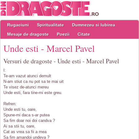
Rugaciuni
Spiritualitate
Dumnezeu si Iubirea
Mesaje de dragoste
Poezii
Citate
Unde esti - Marcel Pavel
Versuri de dragoste - Unde esti - Marcel Pavel
I:
Te-am vazut atunci demult
N-am stiut ca nu pot sa te mai uit
Te visez de-atunci mereu
Unde esti, fara tine-mi este greu.
Refren:
Unde esti tu, oare,
Spune-mi daca s-ar putea
Sa fim doar noi doi candva ?
Ai sa stii tu, oare,
Cat as vrea sa fii a mea
Sa fim amandoi undeva ?