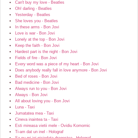
Can't buy my love - Beatles
Oh! darling - Beatles
Yesterday - Beatles
She loves you - Beatles
In these arms - Bon Jovi
Love is war - Bon Jovi
Lonely at the top - Bon Jovi
Keep the faith - Bon Jovi
Hardest part is the night - Bon Jovi
Fields of fire - Bon Jovi
Every word was a piece of my heart - Bon Jovi
Does anybody really fall in love anymore - Bon Jovi
Bed of roses - Bon Jovi
Bad medicine - Bon Jovi
Always run to you - Bon Jovi
Always - Bon Jovi
All about loving you - Bon Jovi
Luna - Taxi
Jumatatea mea - Taxi
Cineva inaintea ta - Taxi
Esti mireasa vietii mele - Ovidiu Komornic
Ti-am dat un inel - Holograf
Sa nu-mi iei niciodata dragostea - Holograf