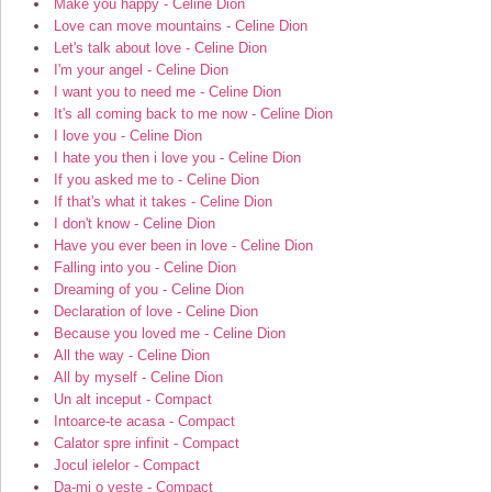
Make you happy - Celine Dion
Love can move mountains - Celine Dion
Let's talk about love - Celine Dion
I'm your angel - Celine Dion
I want you to need me - Celine Dion
It's all coming back to me now - Celine Dion
I love you - Celine Dion
I hate you then i love you - Celine Dion
If you asked me to - Celine Dion
If that's what it takes - Celine Dion
I don't know - Celine Dion
Have you ever been in love - Celine Dion
Falling into you - Celine Dion
Dreaming of you - Celine Dion
Declaration of love - Celine Dion
Because you loved me - Celine Dion
All the way - Celine Dion
All by myself - Celine Dion
Un alt inceput - Compact
Intoarce-te acasa - Compact
Calator spre infinit - Compact
Jocul ielelor - Compact
Da-mi o veste - Compact