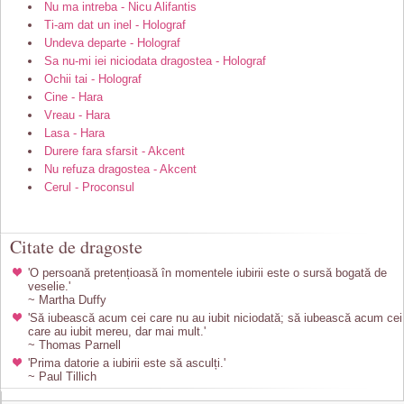
Nu ma intreba - Nicu Alifantis
Ti-am dat un inel - Holograf
Undeva departe - Holograf
Sa nu-mi iei niciodata dragostea - Holograf
Ochii tai - Holograf
Cine - Hara
Vreau - Hara
Lasa - Hara
Durere fara sfarsit - Akcent
Nu refuza dragostea - Akcent
Cerul - Proconsul
Citate de dragoste
'O persoană pretențioasă în momentele iubirii este o sursă bogată de
veselie.'
~ Martha Duffy
'Să iubească acum cei care nu au iubit niciodată; să iubească acum cei
care au iubit mereu, dar mai mult.'
~ Thomas Parnell
'Prima datorie a iubirii este să asculți.'
~ Paul Tillich