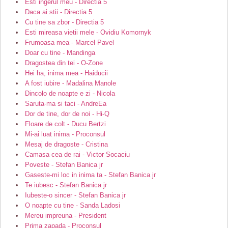
Esti ingerul meu - Directia 5
Daca ai stii - Directia 5
Cu tine sa zbor - Directia 5
Esti mireasa vietii mele - Ovidiu Komornyk
Frumoasa mea - Marcel Pavel
Doar cu tine - Mandinga
Dragostea din tei - O-Zone
Hei ha, inima mea - Haiducii
A fost iubire - Madalina Manole
Dincolo de noapte e zi - Nicola
Saruta-ma si taci - AndreEa
Dor de tine, dor de noi - Hi-Q
Floare de colt - Ducu Bertzi
Mi-ai luat inima - Proconsul
Mesaj de dragoste - Cristina
Camasa cea de rai - Victor Socaciu
Poveste - Stefan Banica jr
Gaseste-mi loc in inima ta - Stefan Banica jr
Te iubesc - Stefan Banica jr
Iubeste-o sincer - Stefan Banica jr
O noapte cu tine - Sanda Ladosi
Mereu impreuna - President
Prima zapada - Proconsul