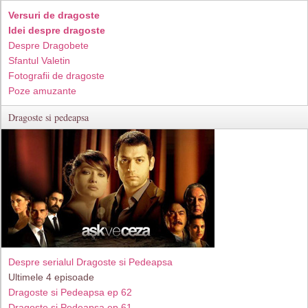
Versuri de dragoste
Idei despre dragoste
Despre Dragobete
Sfantul Valetin
Fotografii de dragoste
Poze amuzante
Dragoste si pedeapsa
Despre serialul Dragoste si Pedeapsa
Ultimele 4 episoade
Dragoste si Pedeapsa ep 62
Dragoste si Pedeapsa ep 61