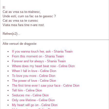
II:
Cat as vrea sa te-ntalnesc,
Unde esti, cum sa fac sa te gasesc ?
Cat as vrea sa te cunosc
Viata mea fara tine n-are rost.
Refren(x2):..
Alte versuri de dragoste:
If you wanna touch her, ask - Shania Twain
From this moment on - Shania Twain
Forever and for always - Shania Twain
Where does my heart beat now - Celine Dion
When I fall in love - Celine Dion
To love you more - Celine Dion
The power of love - Celine Dion
The first time ever I saw your face - Celine Dion
Tell him - Celine Dion
Seduces me - Celine Dion
Only one lifetime - Celine Dion
My heart will go on - Celine Dion