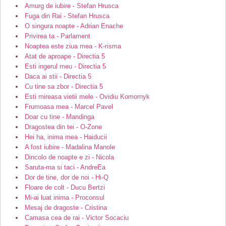
Amurg de iubire - Stefan Hrusca
Fuga din Rai - Stefan Hrusca
O singura noapte - Adrian Enache
Privirea ta - Parlament
Noaptea este ziua mea - K-risma
Atat de aproape - Directia 5
Esti ingerul meu - Directia 5
Daca ai stii - Directia 5
Cu tine sa zbor - Directia 5
Esti mireasa vietii mele - Ovidiu Komornyk
Frumoasa mea - Marcel Pavel
Doar cu tine - Mandinga
Dragostea din tei - O-Zone
Hei ha, inima mea - Haiducii
A fost iubire - Madalina Manole
Dincolo de noapte e zi - Nicola
Saruta-ma si taci - AndreEa
Dor de tine, dor de noi - Hi-Q
Floare de colt - Ducu Bertzi
Mi-ai luat inima - Proconsul
Mesaj de dragoste - Cristina
Camasa cea de rai - Victor Socaciu