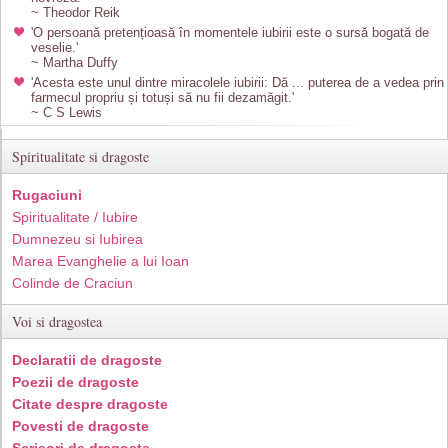
~ Theodor Reik
'O persoană pretențioasă în momentele iubirii este o sursă bogată de
veselie.'
~ Martha Duffy
'Acesta este unul dintre miracolele iubirii: Dă ... puterea de a vedea prin
farmecul propriu și totuși să nu fii dezamăgit.'
~ C S Lewis
Spiritualitate si dragoste
Rugaciuni
Spiritualitate / Iubire
Dumnezeu si Iubirea
Marea Evanghelie a lui Ioan
Colinde de Craciun
Voi si dragostea
Declaratii de dragoste
Poezii de dragoste
Citate despre dragoste
Povesti de dragoste
Scrisori de dragoste