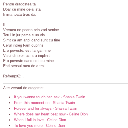
Pentru dragostea ta
Doar cu mine de-ai sta
Inima toata ti-as da.
II:
Vremea ne poarta prin zari senine
Totul in jur parca e un vis
Simt ca am aripi cand sunt cu tine
Cerul intreg l-am cuprins
E o poveste, esti langa mine
Visul din zori azi s-a implinit
E o poveste cand esti cu mine
Esti sensul meu de-a trai.
Refren(x6):..
Alte versuri de dragoste:
If you wanna touch her, ask - Shania Twain
From this moment on - Shania Twain
Forever and for always - Shania Twain
Where does my heart beat now - Celine Dion
When I fall in love - Celine Dion
To love you more - Celine Dion