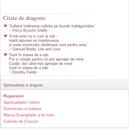
Citate de dragoste
'Sufletul întâlnește sufletul pe buzele îndrăgostiților.'
~ Percy Bysshe Shelly
'A trăi este ca și cum ai iubi -
toată rațiunea se împotrivește,
și toate instinctele sănătoase sunt pentru asta.'
~ Samuel Butler, Life and Love
'Sunt în starea de a iubi
Pur și simplu pentru că ești aproape de mine.
Ciudat, dar când ești aproape de mine
Sunt în starea de a iubi.'
~ Dorothy Fields
Spiritualitate si dragoste
Rugaciuni
Spiritualitate / Iubire
Dumnezeu si Iubirea
Marea Evanghelie a lui Ioan
Colinde de Craciun