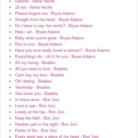
Iubeste - Vama Veche
18 ani - Vama Veche
Please forgive me - Bryan Adams
Straight from the heart - Bryan Adams
Do i have to say the words? - Bryan Adams
Here i am - Bryan Adams
Baby when you're gone - Bryan Adams
Run to you - Bryan Adams
Have you ever really loved a woman? - Bryan Adams
Everything i do, i do it for you - Bryan Adams
All my loving - Beatles
All you need is love - Beatles
Can't buy my love - Beatles
Oh! darling - Beatles
Yesterday - Beatles
She loves you - Beatles
In these arms - Bon Jovi
Love is war - Bon Jovi
Lonely at the top - Bon Jovi
Keep the faith - Bon Jovi
Hardest part is the night - Bon Jovi
Fields of fire - Bon Jovi
Every word was a piece of my heart - Bon Jovi