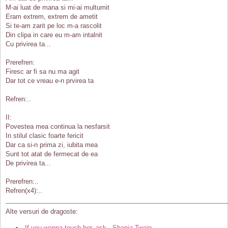
M-ai luat de mana si mi-ai multumit
Eram extrem, extrem de ametit
Si te-am zarit pe loc m-a rascolit
Din clipa in care eu m-am intalnit
Cu privirea ta...
Prerefren:
Firesc ar fi sa nu ma agit
Dar tot ce vreau e-n prvirea ta
Refren:..
II:
Povestea mea continua la nesfarsit
In stilul clasic foarte fericit
Dar ca si-n prima zi, iubita mea
Sunt tot atat de fermecat de ea
De privirea ta...
Prerefren:..
Refren(x4):..
Alte versuri de dragoste:
If you wanna touch her, ask - Shania Twain