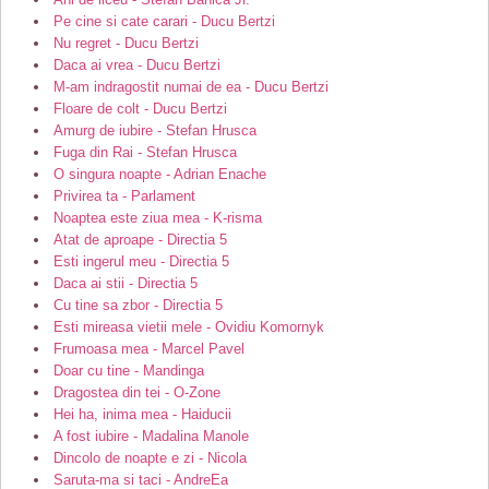
Pe cine si cate carari - Ducu Bertzi
Nu regret - Ducu Bertzi
Daca ai vrea - Ducu Bertzi
M-am indragostit numai de ea - Ducu Bertzi
Floare de colt - Ducu Bertzi
Amurg de iubire - Stefan Hrusca
Fuga din Rai - Stefan Hrusca
O singura noapte - Adrian Enache
Privirea ta - Parlament
Noaptea este ziua mea - K-risma
Atat de aproape - Directia 5
Esti ingerul meu - Directia 5
Daca ai stii - Directia 5
Cu tine sa zbor - Directia 5
Esti mireasa vietii mele - Ovidiu Komornyk
Frumoasa mea - Marcel Pavel
Doar cu tine - Mandinga
Dragostea din tei - O-Zone
Hei ha, inima mea - Haiducii
A fost iubire - Madalina Manole
Dincolo de noapte e zi - Nicola
Saruta-ma si taci - AndreEa