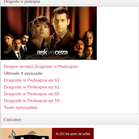
Dragoste si pedeapsa
Despre serialul Dragoste si Pedeapsa
Ultimele 4 episoade
Dragoste si Pedeapsa ep 62
Dragoste si Pedeapsa ep 61
Dragoste si Pedeapsa ep 60
Dragoste si Pedeapsa ep 59
Toate episoadele...
Caricaturi