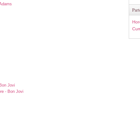
n Adams
Part
Hor
Cum
Bon Jovi
re - Bon Jovi