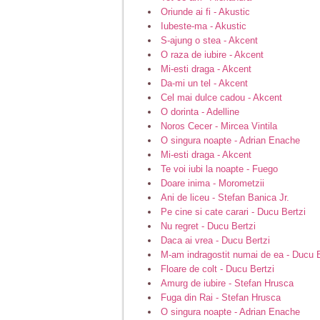
Oriunde ai fi - Akustic
Iubeste-ma - Akustic
S-ajung o stea - Akcent
O raza de iubire - Akcent
Mi-esti draga - Akcent
Da-mi un tel - Akcent
Cel mai dulce cadou - Akcent
O dorinta - Adelline
Noros Cecer - Mircea Vintila
O singura noapte - Adrian Enache
Mi-esti draga - Akcent
Te voi iubi la noapte - Fuego
Doare inima - Morometzii
Ani de liceu - Stefan Banica Jr.
Pe cine si cate carari - Ducu Bertzi
Nu regret - Ducu Bertzi
Daca ai vrea - Ducu Bertzi
M-am indragostit numai de ea - Ducu B
Floare de colt - Ducu Bertzi
Amurg de iubire - Stefan Hrusca
Fuga din Rai - Stefan Hrusca
O singura noapte - Adrian Enache