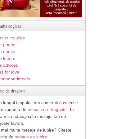
imba engleza
ous couples
e poems
e quotes
 letters
e advices
s for love
commandments
je de dragoste
 lungul timpului, am construit o colectie
resionanta de
mesaje de dragoste
. Te
itam sa adaugi si tu mesajul tau de
oste favorit.
i mai multe mesaje de iubire? Citeste
ectia de
mesaje de iubire.