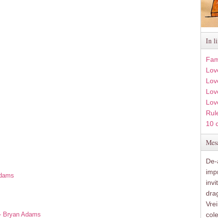
In l
Fam
Lov
Lov
Love
Lov
Rule
10 
Mesa
De-a
imp
Adams
inv
drag
s
Vre
 - Bryan Adams
col