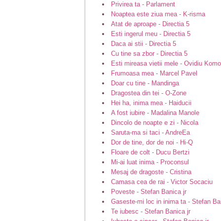
Privirea ta - Parlament
Noaptea este ziua mea - K-risma
Atat de aproape - Directia 5
Esti ingerul meu - Directia 5
Daca ai stii - Directia 5
Cu tine sa zbor - Directia 5
Esti mireasa vietii mele - Ovidiu Kom
Frumoasa mea - Marcel Pavel
Doar cu tine - Mandinga
Dragostea din tei - O-Zone
Hei ha, inima mea - Haiducii
A fost iubire - Madalina Manole
Dincolo de noapte e zi - Nicola
Saruta-ma si taci - AndreEa
Dor de tine, dor de noi - Hi-Q
Floare de colt - Ducu Bertzi
Mi-ai luat inima - Proconsul
Mesaj de dragoste - Cristina
Camasa cea de rai - Victor Socaciu
Poveste - Stefan Banica jr
Gaseste-mi loc in inima ta - Stefan Ban
Te iubesc - Stefan Banica jr