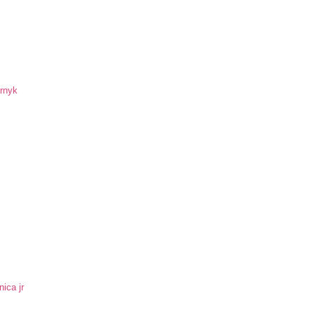
ornyk
ica jr