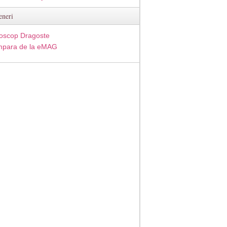
eneri
oscop Dragoste
para de la eMAG