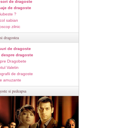
isori de dragoste
aje de dragoste
iubeste ?
col sabian
oscop zilnic
si dragostea
suri de dragoste
i despre dragoste
pre Dragobete
tul Valetin
ografii de dragoste
e amuzante
oste si pedeapsa