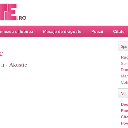
nezeu si Iubirea
Mesaje de dragoste
Poezii
Citate
Spir
c
Rug
 fi - Akustic
Spir
Dum
Mar
Col
Voi 
Dec
Poe
Cit
Pov