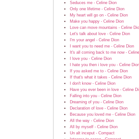
Seduces me - Celine Dion
Only one lifetime - Celine Dion
My heart will go on - Celine Dion
Make you happy - Celine Dion
Love can move mountains - Celine Di
Let's talk about love - Celine Dion
I'm your angel - Celine Dion
I want you to need me - Celine Dion
It's all coming back to me now - Celin
I love you - Celine Dion
I hate you then i love you - Celine Dio
If you asked me to - Celine Dion
If that's what it takes - Celine Dion
I don't know - Celine Dion
Have you ever been in love - Celine D
Falling into you - Celine Dion
Dreaming of you - Celine Dion
Declaration of love - Celine Dion
Because you loved me - Celine Dion
All the way - Celine Dion
All by myself - Celine Dion
Un alt inceput - Compact