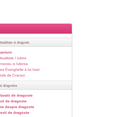
itualitate si dragoste
aciuni
itualitate / Iubire
nezeu si Iubirea
ea Evanghelie a lui Ioan
inde de Craciun
si dragostea
laratii de dragoste
zii de dragoste
ate despre dragoste
esti de dragoste