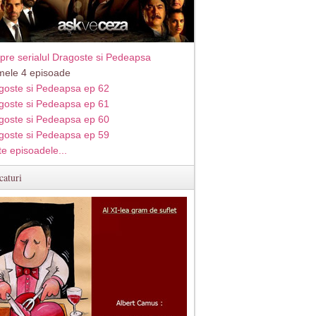
pre serialul Dragoste si Pedeapsa
imele 4 episoade
goste si Pedeapsa ep 62
goste si Pedeapsa ep 61
goste si Pedeapsa ep 60
goste si Pedeapsa ep 59
te episoadele...
caturi