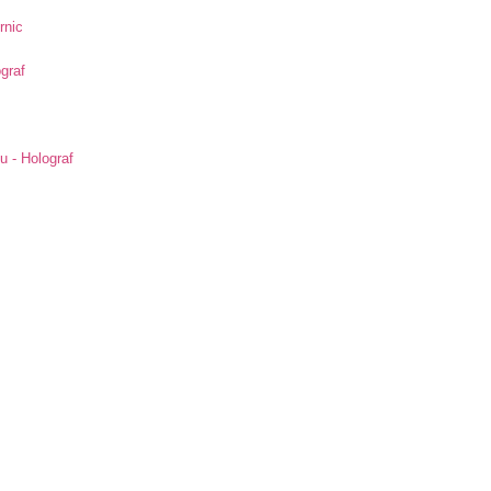
rnic
ograf
u - Holograf