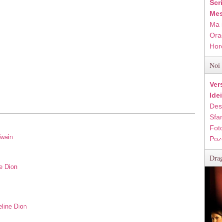
Scr
Mes
Ma 
Ora
Hor
Noi 
Ver
Ide
Des
Sfan
Fot
Twain
Poz
Drag
e Dion
eline Dion