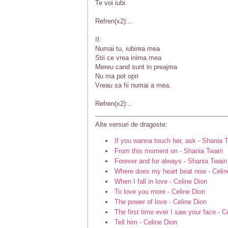
Te voi iubi.
Refren(x2):..
II:
Numai tu, iubirea mea
Stii ce vrea inima mea
Mereu cand sunt in preajma
Nu ma pot opri
Vreau sa fii numai a mea.
Refren(x2):..
Alte versuri de dragoste:
If you wanna touch her, ask - Shania 
From this moment on - Shania Twain
Forever and for always - Shania Twain
Where does my heart beat now - Celin
When I fall in love - Celine Dion
To love you more - Celine Dion
The power of love - Celine Dion
The first time ever I saw your face - C
Tell him - Celine Dion