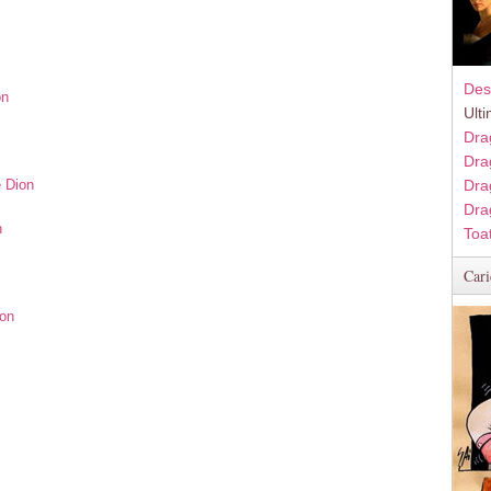
Des
on
Ult
Dra
Dra
e Dion
Dra
Dra
n
Toa
Cari
ion