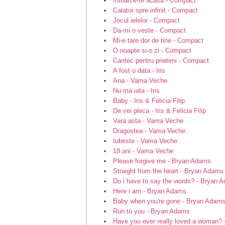
Intoarce-te acasa - Compact
Calator spre infinit - Compact
Jocul ielelor - Compact
Da-mi o veste - Compact
Mi-e tare dor de tine - Compact
O noapte si-o zi - Compact
Cantec pentru prieteni - Compact
A fost o data - Iris
Ana - Vama Veche
Nu ma uita - Iris
Baby - Iris & Felicia Filip
De vei pleca - Iris & Felicia Filip
Vara asta - Vama Veche
Dragostea - Vama Veche
Iubeste - Vama Veche
18 ani - Vama Veche
Please forgive me - Bryan Adams
Straight from the heart - Bryan Adams
Do i have to say the words? - Bryan 
Here i am - Bryan Adams
Baby when you're gone - Bryan Adam
Run to you - Bryan Adams
Have you ever really loved a woman?