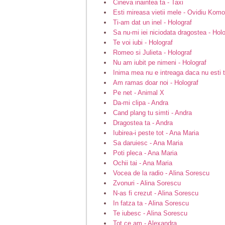
Cineva inaintea ta - Taxi
Esti mireasa vietii mele - Ovidiu Komo
Ti-am dat un inel - Holograf
Sa nu-mi iei niciodata dragostea - Hol
Te voi iubi - Holograf
Romeo si Julieta - Holograf
Nu am iubit pe nimeni - Holograf
Inima mea nu e intreaga daca nu esti t
Am ramas doar noi - Holograf
Pe net - Animal X
Da-mi clipa - Andra
Cand plang tu simti - Andra
Dragostea ta - Andra
Iubirea-i peste tot - Ana Maria
Sa daruiesc - Ana Maria
Poti pleca - Ana Maria
Ochii tai - Ana Maria
Vocea de la radio - Alina Sorescu
Zvonuri - Alina Sorescu
N-as fi crezut - Alina Sorescu
In fatza ta - Alina Sorescu
Te iubesc - Alina Sorescu
Tot ce am - Alexandra