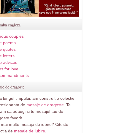
imba engleza
ous couples
e poems
e quotes
 letters
e advices
s for love
commandments
je de dragoste
 lungul timpului, am construit o colectie
resionanta de
mesaje de dragoste
. Te
itam sa adaugi si tu mesajul tau de
oste favorit.
i mai multe mesaje de iubire? Citeste
ectia de
mesaje de iubire.