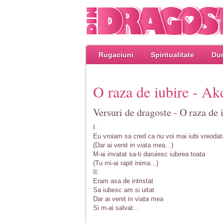
Rugaciuni
Spiritualitate
Dum
O raza de iubire - Ak
Versuri de dragoste - O raza de 
I:
Eu vroiam sa cred ca nu voi mai iubi vreodat
(Dar ai venit in viata mea...)
M-ai invatat sa-ti daruiesc iubirea toata
(Tu mi-ai rapit inima...)
II:
Eram asa de intristat
Sa iubesc am si uitat
Dar ai venit in viata mea
Si m-ai salvat...