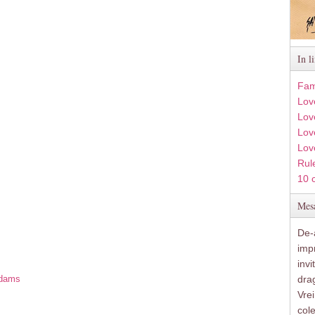
In l
Fam
Lov
Lov
Love
Lov
Rule
10 
Mesa
De-a
imp
inv
Adams
drag
Vre
s
col