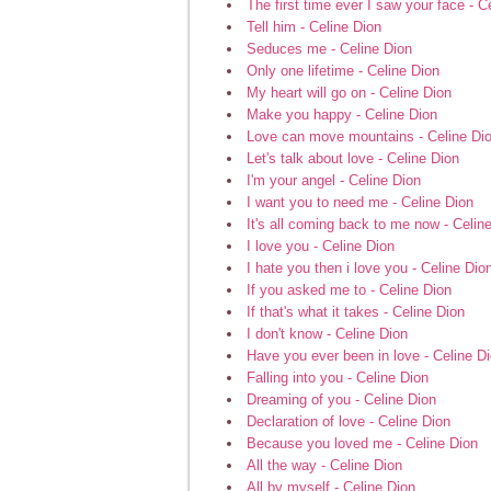
The first time ever I saw your face - C
Tell him - Celine Dion
Seduces me - Celine Dion
Only one lifetime - Celine Dion
My heart will go on - Celine Dion
Make you happy - Celine Dion
Love can move mountains - Celine Di
Let's talk about love - Celine Dion
I'm your angel - Celine Dion
I want you to need me - Celine Dion
It's all coming back to me now - Celin
I love you - Celine Dion
I hate you then i love you - Celine Dio
If you asked me to - Celine Dion
If that's what it takes - Celine Dion
I don't know - Celine Dion
Have you ever been in love - Celine D
Falling into you - Celine Dion
Dreaming of you - Celine Dion
Declaration of love - Celine Dion
Because you loved me - Celine Dion
All the way - Celine Dion
All by myself - Celine Dion