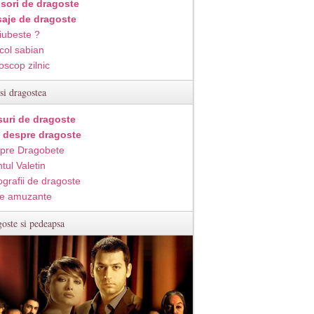
isori de dragoste
aje de dragoste
iubeste ?
col sabian
oscop zilnic
si dragostea
suri de dragoste
i despre dragoste
pre Dragobete
tul Valetin
ografii de dragoste
e amuzante
oste si pedeapsa