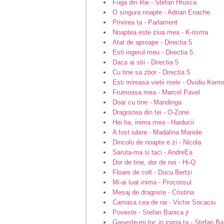
Fuga din Rai - Stefan Hrusca
O singura noapte - Adrian Enache
Privirea ta - Parlament
Noaptea este ziua mea - K-risma
Atat de aproape - Directia 5
Esti ingerul meu - Directia 5
Daca ai stii - Directia 5
Cu tine sa zbor - Directia 5
Esti mireasa vietii mele - Ovidiu Kom
Frumoasa mea - Marcel Pavel
Doar cu tine - Mandinga
Dragostea din tei - O-Zone
Hei ha, inima mea - Haiducii
A fost iubire - Madalina Manole
Dincolo de noapte e zi - Nicola
Saruta-ma si taci - AndreEa
Dor de tine, dor de noi - Hi-Q
Floare de colt - Ducu Bertzi
Mi-ai luat inima - Proconsul
Mesaj de dragoste - Cristina
Camasa cea de rai - Victor Socaciu
Poveste - Stefan Banica jr
Gaseste-mi loc in inima ta - Stefan Ban