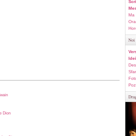
Scr
Mes
Ma 
Ora
Hor
Noi 
Ver
Ide
Des
Sfan
Fot
Poz
Twain
Drag
e Dion