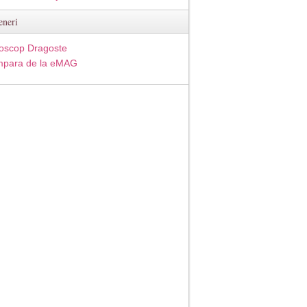
eneri
oscop Dragoste
para de la eMAG