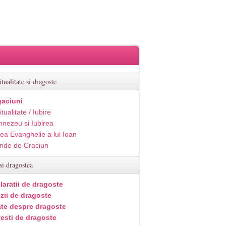
itualitate si dragoste
aciuni
itualitate / Iubire
nezeu si Iubirea
ea Evanghelie a lui Ioan
inde de Craciun
si dragostea
laratii de dragoste
zii de dragoste
ate despre dragoste
esti de dragoste