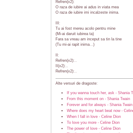
Refren(x2):
O raza de iubire ai adus in viata mea
O raza de iubire imi incalzeste inima.
III:
Tu ai fost mereu acolo pentru mine
(Mi-ai daruit iubirea ta)
Fara sa vreau am inceput sa tin la tine
(Tu mi-ai rapit inima...)
II:
Refren(x2):..
II(x2):..
Refren(x2):..
Alte versuri de dragoste:
If you wanna touch her, ask - Shania 
From this moment on - Shania Twain
Forever and for always - Shania Twain
Where does my heart beat now - Celin
When I fall in love - Celine Dion
To love you more - Celine Dion
The power of love - Celine Dion