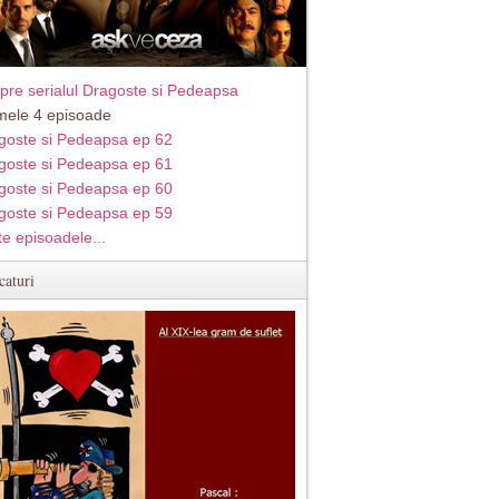
pre serialul Dragoste si Pedeapsa
imele 4 episoade
goste si Pedeapsa ep 62
goste si Pedeapsa ep 61
goste si Pedeapsa ep 60
goste si Pedeapsa ep 59
te episoadele...
caturi