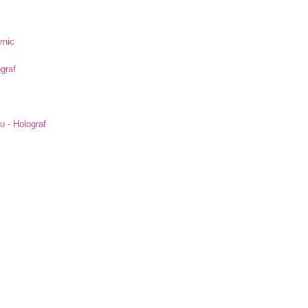
rnic
ograf
u - Holograf