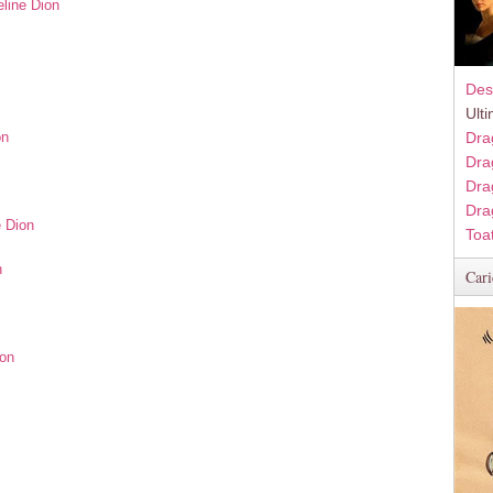
eline Dion
Des
Ult
on
Dra
Dra
Dra
Dra
e Dion
Toa
n
Cari
ion