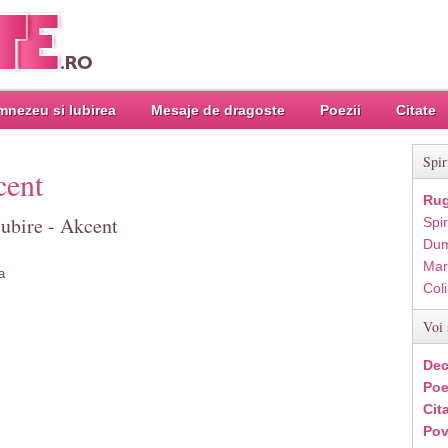
nezeu si Iubirea
Mesaje de dragoste
Poezii
Citate
Spir
cent
Rug
iubire - Akcent
Spir
Dum
Mar
a
Col
Voi 
Dec
Poe
Cit
Pov