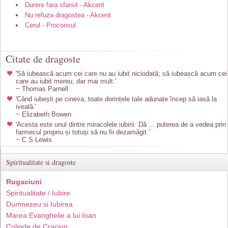
Durere fara sfarsit - Akcent
Nu refuza dragostea - Akcent
Cerul - Proconsul
Citate de dragoste
'Să iubească acum cei care nu au iubit niciodată; să iubească acum cei
care au iubit mereu, dar mai mult.'
~ Thomas Parnell
'Când iubești pe cineva, toate dorințele tale adunate încep să iasă la
iveală.'
~ Elizabeth Bowen
'Acesta este unul dintre miracolele iubirii: Dă ... puterea de a vedea prin
farmecul propriu și totuși să nu fii dezamăgit.'
~ C S Lewis
Spiritualitate si dragoste
Rugaciuni
Spiritualitate / Iubire
Dumnezeu si Iubirea
Marea Evanghelie a lui Ioan
Colinde de Craciun