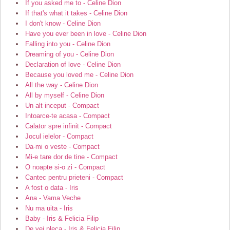
If you asked me to - Celine Dion
If that's what it takes - Celine Dion
I don't know - Celine Dion
Have you ever been in love - Celine Dion
Falling into you - Celine Dion
Dreaming of you - Celine Dion
Declaration of love - Celine Dion
Because you loved me - Celine Dion
All the way - Celine Dion
All by myself - Celine Dion
Un alt inceput - Compact
Intoarce-te acasa - Compact
Calator spre infinit - Compact
Jocul ielelor - Compact
Da-mi o veste - Compact
Mi-e tare dor de tine - Compact
O noapte si-o zi - Compact
Cantec pentru prieteni - Compact
A fost o data - Iris
Ana - Vama Veche
Nu ma uita - Iris
Baby - Iris & Felicia Filip
De vei pleca - Iris & Felicia Filip