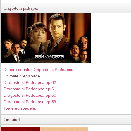
Dragoste si pedeapsa
Despre serialul Dragoste si Pedeapsa
Ultimele 4 episoade
Dragoste si Pedeapsa ep 62
Dragoste si Pedeapsa ep 61
Dragoste si Pedeapsa ep 60
Dragoste si Pedeapsa ep 59
Toate episoadele...
Caricaturi