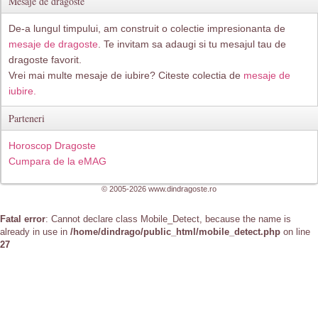
Mesaje de dragoste
De-a lungul timpului, am construit o colectie impresionanta de
mesaje de dragoste
. Te invitam sa adaugi si tu mesajul tau de
dragoste favorit.
Vrei mai multe mesaje de iubire? Citeste colectia de
mesaje de
iubire.
Parteneri
Horoscop Dragoste
Cumpara de la eMAG
© 2005-2026 www.dindragoste.ro
Fatal error
: Cannot declare class Mobile_Detect, because the name is
already in use in
/home/dindrago/public_html/mobile_detect.php
on line
27