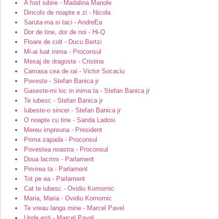
A fost iubire - Madalina Manole
Dincolo de noapte e zi - Nicola
Saruta-ma si taci - AndreEa
Dor de tine, dor de noi - Hi-Q
Floare de colt - Ducu Bertzi
Mi-ai luat inima - Proconsul
Mesaj de dragoste - Cristina
Camasa cea de rai - Victor Socaciu
Poveste - Stefan Banica jr
Gaseste-mi loc in inima ta - Stefan Banica jr
Te iubesc - Stefan Banica jr
Iubeste-o sincer - Stefan Banica jr
O noapte cu tine - Sanda Ladosi
Mereu impreuna - President
Prima zapada - Proconsul
Povestea noastra - Proconsul
Doua lacrimi - Parlament
Privirea ta - Parlament
Tot pe ea - Parlament
Cat te iubesc - Ovidiu Komornic
Maria, Maria - Ovidiu Komornic
Te vreau langa mine - Marcel Pavel
Unde esti - Marcel Pavel