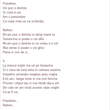
Prerefren:
Imi pun o dorinta
Si cred in ea
Am o presimtire
Ca viata mea se va schimba.
Refren:
Mi-am pus o dorinta si ating mana ta
Saruta-ma si poate o vei afla
Mi-am pus o dorinta si nu vreau s-o stii
Mai ramai si poate o vei ghici
Pana in zori de zi...
II:
La miezul noptii ma uit pe fereastra
Si o raza de luna intra in camera noastra
Impartim amandoi noaptea asta vrajita
Esti aici, langa mine si ma sint fericita
Privesc chipul tau si ma intreb daca stii
De cate ori am visat aceste clipe vrajite
Ce-ar fi sa...
Prerefren:..
Refren:..