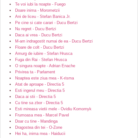
Te voi iubi la noapte - Fuego
Doare inima - Morometzii
Ani de liceu - Stefan Banica Jr.
Pe cine si cate carari - Ducu Bertzi
Nu regret - Ducu Bertzi
Daca ai vrea - Ducu Bertzi
M-am indragostit numai de ea - Ducu Bertzi
Floare de colt - Ducu Bertzi
Amurg de iubire - Stefan Hrusca
Fuga din Rai - Stefan Hrusca
O singura noapte - Adrian Enache
Privirea ta - Parlament
Noaptea este ziua mea - K-risma
Atat de aproape - Directia 5
Esti ingerul meu - Directia 5
Daca ai stii - Directia 5
Cu tine sa zbor - Directia 5
Esti mireasa vietii mele - Ovidiu Komornyk
Frumoasa mea - Marcel Pavel
Doar cu tine - Mandinga
Dragostea din tei - O-Zone
Hei ha, inima mea - Haiducii