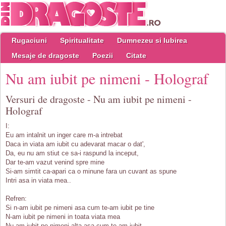
Rugaciuni
Spiritualitate
Dumnezeu si Iubirea
Mesaje de dragoste
Poezii
Citate
Nu am iubit pe nimeni - Holograf
Versuri de dragoste - Nu am iubit pe nimeni -
Holograf
I:
Eu am intalnit un inger care m-a intrebat
Daca in viata am iubit cu adevarat macar o dat',
Da, eu nu am stiut ce sa-i raspund la inceput,
Dar te-am vazut venind spre mine
Si-am simtit ca-apari ca o minune fara un cuvant as spune
Intri asa in viata mea..
Refren:
Si n-am iubit pe nimeni asa cum te-am iubit pe tine
N-am iubit pe nimeni in toata viata mea
Nu am iubit pe nimeni alta asa cum te-am iubit