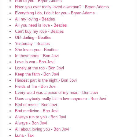
Run to you - Bryan Adams
Have you ever really loved a woman? - Bryan Adams
Everything i do, i do it for you - Bryan Adams
All my loving - Beatles
All you need is love - Beatles
Can't buy my love - Beatles
Oh! darling - Beatles
Yesterday - Beatles
She loves you - Beatles
In these arms - Bon Jovi
Love is war - Bon Jovi
Lonely at the top - Bon Jovi
Keep the faith - Bon Jovi
Hardest part is the night - Bon Jovi
Fields of fire - Bon Jovi
Every word was a piece of my heart - Bon Jovi
Does anybody really fall in love anymore - Bon Jovi
Bed of roses - Bon Jovi
Bad medicine - Bon Jovi
Always run to you - Bon Jovi
Always - Bon Jovi
All about loving you - Bon Jovi
Luna - Taxi