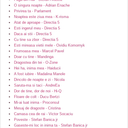
O singura noapte - Adrian Enache
Privirea ta - Parlament
Noaptea este ziua mea - K-risma
Atat de aproape - Directia 5
Esti ingerul meu - Directia 5
Daca ai stii - Directia 5
Cu tine sa zbor - Directia 5
Esti mireasa vietii mele - Ovidiu Komornyk
Frumoasa mea - Marcel Pavel
Doar cu tine - Mandinga
Dragostea din tei - O-Zone
Hei ha, inima mea - Haiducii
A fost iubire - Madalina Manole
Dincolo de noapte e zi - Nicola
Saruta-ma si taci - AndreEa
Dor de tine, dor de noi - Hi-Q
Floare de colt - Ducu Bertzi
Mi-ai luat inima - Proconsul
Mesaj de dragoste - Cristina
Camasa cea de rai - Victor Socaciu
Poveste - Stefan Banica jr
Gaseste-mi loc in inima ta - Stefan Banica jr