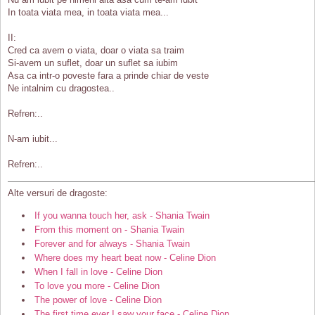
In toata viata mea, in toata viata mea...
II:
Cred ca avem o viata, doar o viata sa traim
Si-avem un suflet, doar un suflet sa iubim
Asa ca intr-o poveste fara a prinde chiar de veste
Ne intalnim cu dragostea..
Refren:..
N-am iubit...
Refren:..
Alte versuri de dragoste:
If you wanna touch her, ask - Shania Twain
From this moment on - Shania Twain
Forever and for always - Shania Twain
Where does my heart beat now - Celine Dion
When I fall in love - Celine Dion
To love you more - Celine Dion
The power of love - Celine Dion
The first time ever I saw your face - Celine Dion