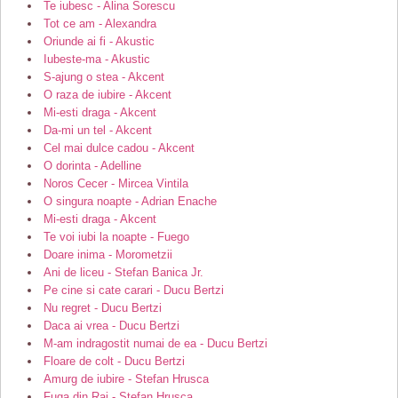
Te iubesc - Alina Sorescu
Tot ce am - Alexandra
Oriunde ai fi - Akustic
Iubeste-ma - Akustic
S-ajung o stea - Akcent
O raza de iubire - Akcent
Mi-esti draga - Akcent
Da-mi un tel - Akcent
Cel mai dulce cadou - Akcent
O dorinta - Adelline
Noros Cecer - Mircea Vintila
O singura noapte - Adrian Enache
Mi-esti draga - Akcent
Te voi iubi la noapte - Fuego
Doare inima - Morometzii
Ani de liceu - Stefan Banica Jr.
Pe cine si cate carari - Ducu Bertzi
Nu regret - Ducu Bertzi
Daca ai vrea - Ducu Bertzi
M-am indragostit numai de ea - Ducu Bertzi
Floare de colt - Ducu Bertzi
Amurg de iubire - Stefan Hrusca
Fuga din Rai - Stefan Hrusca