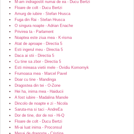
M-am indragostit numai de ea - Ducu Bertzi
Floare de colt - Ducu Bertzi
Amurg de iubire - Stefan Hrusca
Fuga din Rai - Stefan Hrusca
O singura noapte - Adrian Enache
Privirea ta - Parlament
Noaptea este ziua mea - K-risma
Atat de aproape - Directia 5
Esti ingerul meu - Directia 5
Daca ai stii - Directia 5
Cu tine sa zbor - Directia 5
Esti mireasa vietii mele - Ovidiu Komornyk
Frumoasa mea - Marcel Pavel
Doar cu tine - Mandinga
Dragostea din tei - O-Zone
Hei ha, inima mea - Haiducii
A fost iubire - Madalina Manole
Dincolo de noapte e zi - Nicola
Saruta-ma si taci - AndreEa
Dor de tine, dor de noi - Hi-Q
Floare de colt - Ducu Bertzi
Mi-ai luat inima - Proconsul
Mesaj de dragoste - Cristina