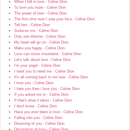
When I fall in love - Celine Dion
To love you more - Celine Dion
The power of love - Celine Dion
The first time ever I saw your face - Celine Dion
Tell him - Celine Dion
Seduces me - Celine Dion
Only one lifetime - Celine Dion
My heart will go on - Celine Dion
Make you happy - Celine Dion
Love can move mountains - Celine Dion
Let's talk about love - Celine Dion
I'm your angel - Celine Dion
I want you to need me - Celine Dion
It's all coming back to me now - Celine Dion
I love you - Celine Dion
I hate you then i love you - Celine Dion
If you asked me to - Celine Dion
If that's what it takes - Celine Dion
I don't know - Celine Dion
Have you ever been in love - Celine Dion
Falling into you - Celine Dion
Dreaming of you - Celine Dion
Declaration of love - Celine Dion