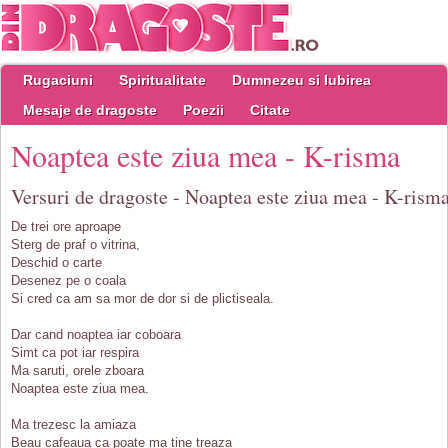
Rugaciuni
Spiritualitate
Dumnezeu si Iubirea
Mesaje de dragoste
Poezii
Citate
Noaptea este ziua mea - K-risma
Versuri de dragoste - Noaptea este ziua mea - K-rism
De trei ore aproape
Sterg de praf o vitrina,
Deschid o carte
Desenez pe o coala
Si cred ca am sa mor de dor si de plictiseala.
Dar cand noaptea iar coboara
Simt ca pot iar respira
Ma saruti, orele zboara
Noaptea este ziua mea.
Ma trezesc la amiaza
Beau cafeaua ca poate ma tine treaza