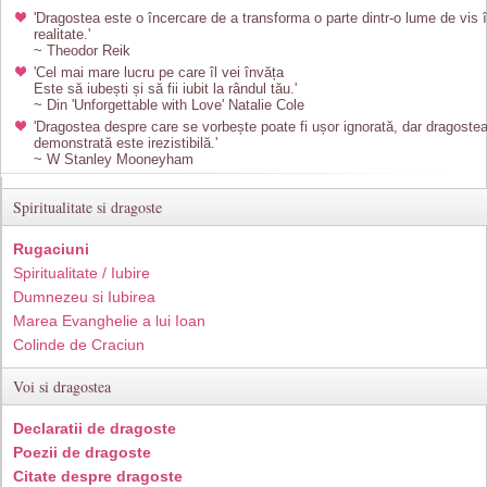
'Dragostea este o încercare de a transforma o parte dintr-o lume de vis 
realitate.'
~ Theodor Reik
'Cel mai mare lucru pe care îl vei învăța
Este să iubești și să fii iubit la rândul tău.'
~ Din 'Unforgettable with Love' Natalie Cole
'Dragostea despre care se vorbește poate fi ușor ignorată, dar dragoste
demonstrată este irezistibilă.'
~ W Stanley Mooneyham
Spiritualitate si dragoste
Rugaciuni
Spiritualitate / Iubire
Dumnezeu si Iubirea
Marea Evanghelie a lui Ioan
Colinde de Craciun
Voi si dragostea
Declaratii de dragoste
Poezii de dragoste
Citate despre dragoste