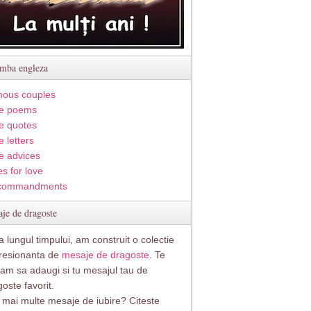
imba engleza
ous couples
e poems
e quotes
 letters
e advices
s for love
commandments
je de dragoste
 lungul timpului, am construit o colectie
resionanta de
mesaje de dragoste
. Te
itam sa adaugi si tu mesajul tau de
oste favorit.
i mai multe mesaje de iubire? Citeste