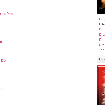
eline Dion
Des
Ult
Dra
Dra
Dra
on
Dra
Toa
Cari
e Dion
n
ion