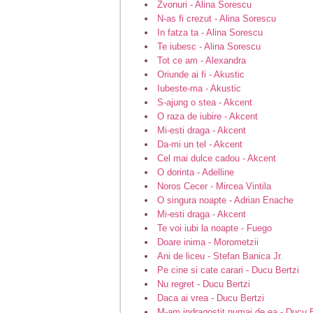
Zvonuri - Alina Sorescu
N-as fi crezut - Alina Sorescu
In fatza ta - Alina Sorescu
Te iubesc - Alina Sorescu
Tot ce am - Alexandra
Oriunde ai fi - Akustic
Iubeste-ma - Akustic
S-ajung o stea - Akcent
O raza de iubire - Akcent
Mi-esti draga - Akcent
Da-mi un tel - Akcent
Cel mai dulce cadou - Akcent
O dorinta - Adelline
Noros Cecer - Mircea Vintila
O singura noapte - Adrian Enache
Mi-esti draga - Akcent
Te voi iubi la noapte - Fuego
Doare inima - Morometzii
Ani de liceu - Stefan Banica Jr.
Pe cine si cate carari - Ducu Bertzi
Nu regret - Ducu Bertzi
Daca ai vrea - Ducu Bertzi
M-am indragostit numai de ea - Ducu B