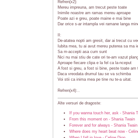
Refren(x2):
Mereu impreuna, am trecut peste toate
Inimile noastre am ramas mereu aproape
Poate azi e greu, poate maine e mai bine
Dar orice s-ar intampla vei ramane langa min
II:
De-atatea nopti am gresit, dar ai trecut cu v
Iubita mea, tu ai avut mereu puterea sa ma ie
Sa m-accepti asa cum sunt
Nici nu mai stiu de cate ori te-am vazut plan
Aproape fiecare clipa e la fel ca la-nceput
A fost si greu, a fost si bine, peste toate am 
Daca vreodata drumul tau se va schimba
Voi stii ca inima mea pe tine nu te-a uitat.
Refren(x4):..
Alte versuri de dragoste:
If you wanna touch her, ask - Shania 
From this moment on - Shania Twain
Forever and for always - Shania Twain
Where does my heart beat now - Celin
When I fall in love - Celine Dion