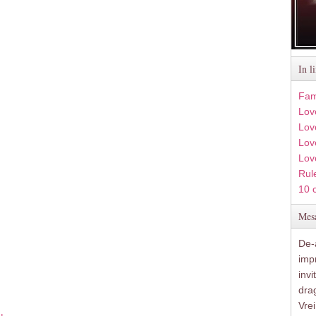
In l
Fam
Lov
Lov
Love
Lov
Rule
10 
Mesa
De-a
imp
inv
drag
Vre