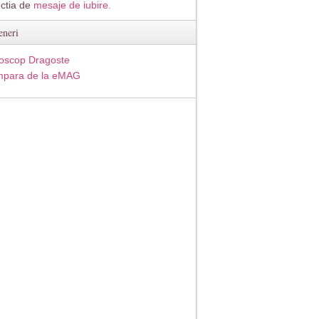
ectia de
mesaje de iubire.
eneri
oscop Dragoste
para de la eMAG