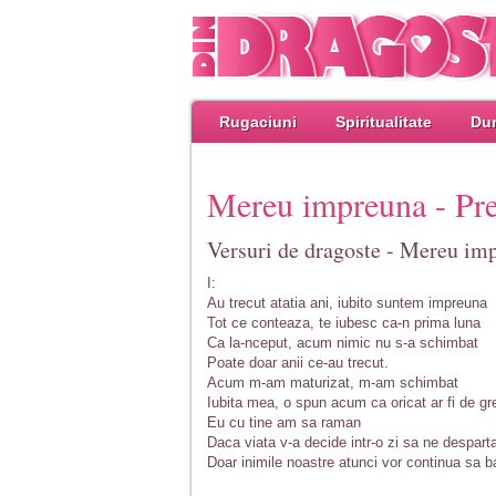
Rugaciuni
Spiritualitate
Dum
Mereu impreuna - Pre
Versuri de dragoste - Mereu imp
I:
Au trecut atatia ani, iubito suntem impreuna
Tot ce conteaza, te iubesc ca-n prima luna
Ca la-nceput, acum nimic nu s-a schimbat
Poate doar anii ce-au trecut.
Acum m-am maturizat, m-am schimbat
Iubita mea, o spun acum ca oricat ar fi de gr
Eu cu tine am sa raman
Daca viata v-a decide intr-o zi sa ne despart
Doar inimile noastre atunci vor continua sa b