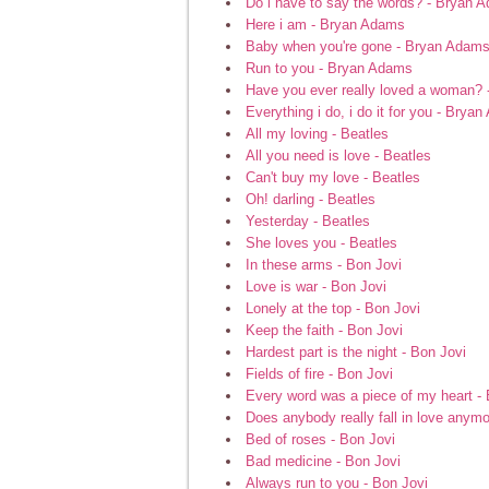
Do i have to say the words? - Bryan 
Here i am - Bryan Adams
Baby when you're gone - Bryan Adam
Run to you - Bryan Adams
Have you ever really loved a woman?
Everything i do, i do it for you - Brya
All my loving - Beatles
All you need is love - Beatles
Can't buy my love - Beatles
Oh! darling - Beatles
Yesterday - Beatles
She loves you - Beatles
In these arms - Bon Jovi
Love is war - Bon Jovi
Lonely at the top - Bon Jovi
Keep the faith - Bon Jovi
Hardest part is the night - Bon Jovi
Fields of fire - Bon Jovi
Every word was a piece of my heart - 
Does anybody really fall in love anymo
Bed of roses - Bon Jovi
Bad medicine - Bon Jovi
Always run to you - Bon Jovi