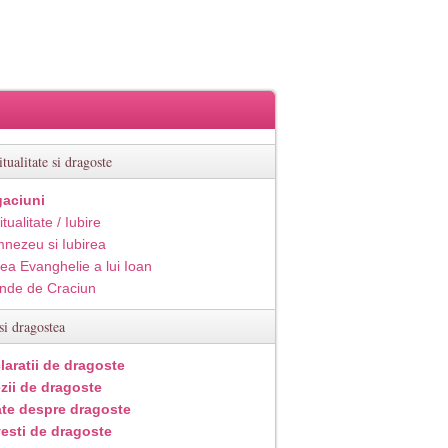
itualitate si dragoste
aciuni
itualitate / Iubire
nezeu si Iubirea
ea Evanghelie a lui Ioan
inde de Craciun
si dragostea
laratii de dragoste
zii de dragoste
ate despre dragoste
esti de dragoste