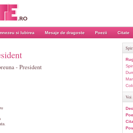
nezeu si Iubirea
Mesaje de dragoste
Poezii
Citate
Spir
sident
Rug
reuna - President
Spir
Dum
Mar
Col
Voi 
eu
Dec
Poe
a
Cit
ata.
Pov