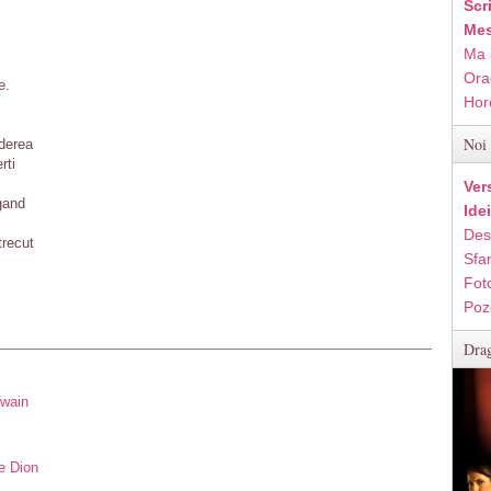
Scr
Mes
Ma 
Ora
e.
Hor
Noi 
ederea
rti
Ver
gand
Ide
Des
trecut
Sfan
Fot
Poz
Drag
Twain
e Dion