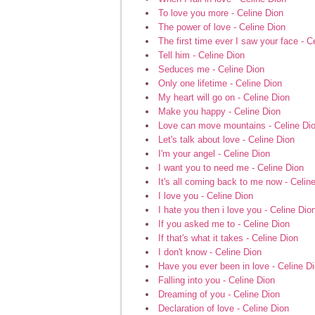
To love you more - Celine Dion
The power of love - Celine Dion
The first time ever I saw your face - C
Tell him - Celine Dion
Seduces me - Celine Dion
Only one lifetime - Celine Dion
My heart will go on - Celine Dion
Make you happy - Celine Dion
Love can move mountains - Celine Di
Let's talk about love - Celine Dion
I'm your angel - Celine Dion
I want you to need me - Celine Dion
It's all coming back to me now - Celin
I love you - Celine Dion
I hate you then i love you - Celine Dio
If you asked me to - Celine Dion
If that's what it takes - Celine Dion
I don't know - Celine Dion
Have you ever been in love - Celine D
Falling into you - Celine Dion
Dreaming of you - Celine Dion
Declaration of love - Celine Dion