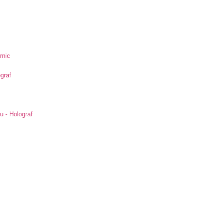
rnic
ograf
u - Holograf