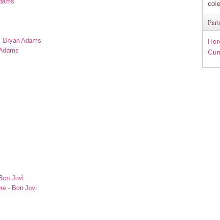
Adams
col
s
Part
 - Bryan Adams
Hor
n Adams
Cum
Bon Jovi
re - Bon Jovi