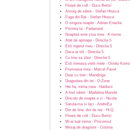
Floare de colt - Ducu Bertzi
Amurg de iubire - Stefan Hrusca
Fuga din Rai - Stefan Hrusca
O singura noapte - Adrian Enache
Privirea ta - Parlament
Noaptea este ziua mea - K-risma
Atat de aproape - Directia 5
Esti ingerul meu - Directia 5
Daca ai stii - Directia 5
Cu tine sa zbor - Directia 5
Esti mireasa vietii mele - Ovidiu Kom
Frumoasa mea - Marcel Pavel
Doar cu tine - Mandinga
Dragostea din tei - O-Zone
Hei ha, inima mea - Haiducii
A fost iubire - Madalina Manole
Dincolo de noapte e zi - Nicola
Saruta-ma si taci - AndreEa
Dor de tine, dor de noi - Hi-Q
Floare de colt - Ducu Bertzi
Mi-ai luat inima - Proconsul
Mesaj de dragoste - Cristina