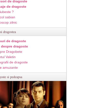
isori de dragoste
aje de dragoste
iubeste ?
col sabian
oscop zilnic
si dragostea
suri de dragoste
i despre dragoste
pre Dragobete
tul Valetin
ografii de dragoste
e amuzante
oste si pedeapsa