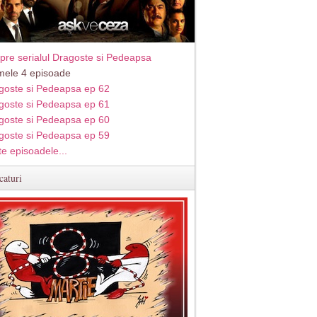
pre serialul Dragoste si Pedeapsa
imele 4 episoade
goste si Pedeapsa ep 62
goste si Pedeapsa ep 61
goste si Pedeapsa ep 60
goste si Pedeapsa ep 59
te episoadele...
caturi