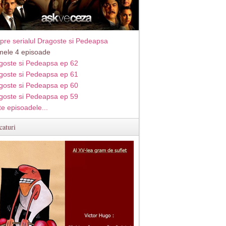
pre serialul Dragoste si Pedeapsa
imele 4 episoade
goste si Pedeapsa ep 62
goste si Pedeapsa ep 61
goste si Pedeapsa ep 60
goste si Pedeapsa ep 59
te episoadele...
caturi