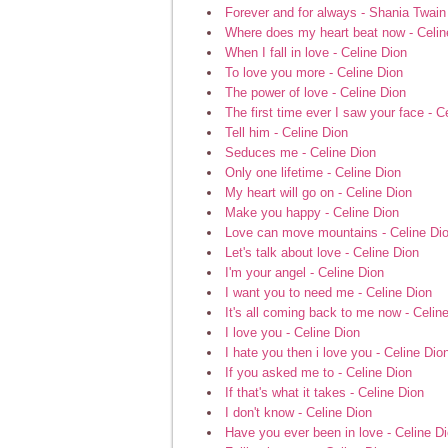
Forever and for always - Shania Twain
Where does my heart beat now - Celin
When I fall in love - Celine Dion
To love you more - Celine Dion
The power of love - Celine Dion
The first time ever I saw your face - C
Tell him - Celine Dion
Seduces me - Celine Dion
Only one lifetime - Celine Dion
My heart will go on - Celine Dion
Make you happy - Celine Dion
Love can move mountains - Celine Di
Let's talk about love - Celine Dion
I'm your angel - Celine Dion
I want you to need me - Celine Dion
It's all coming back to me now - Celin
I love you - Celine Dion
I hate you then i love you - Celine Dio
If you asked me to - Celine Dion
If that's what it takes - Celine Dion
I don't know - Celine Dion
Have you ever been in love - Celine D