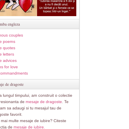
imba engleza
ous couples
e poems
e quotes
 letters
e advices
s for love
commandments
je de dragoste
 lungul timpului, am construit o colectie
resionanta de
mesaje de dragoste
. Te
itam sa adaugi si tu mesajul tau de
oste favorit.
i mai multe mesaje de iubire? Citeste
ectia de
mesaje de iubire.