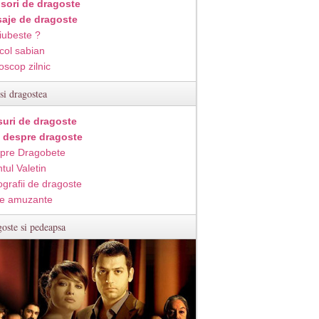
isori de dragoste
aje de dragoste
iubeste ?
col sabian
oscop zilnic
si dragostea
suri de dragoste
i despre dragoste
pre Dragobete
tul Valetin
ografii de dragoste
e amuzante
oste si pedeapsa