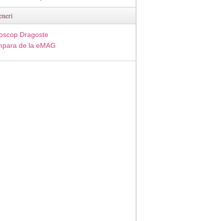
eneri
oscop Dragoste
para de la eMAG