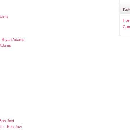
Part
Adams
Hor
Cum
s
 - Bryan Adams
n Adams
Bon Jovi
re - Bon Jovi