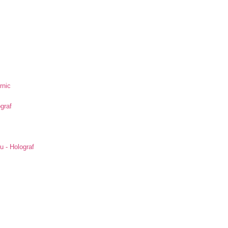
rnic
ograf
u - Holograf