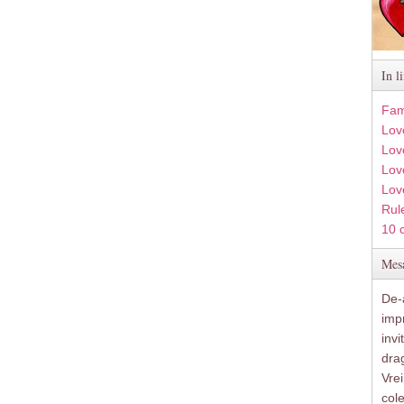
In l
Fam
Lov
Lov
Love
Lov
Rule
10 
Mesa
De-a
imp
inv
drag
Vre
col