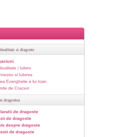
itualitate si dragoste
aciuni
itualitate / Iubire
nezeu si Iubirea
ea Evanghelie a lui Ioan
inde de Craciun
si dragostea
laratii de dragoste
zii de dragoste
ate despre dragoste
esti de dragoste