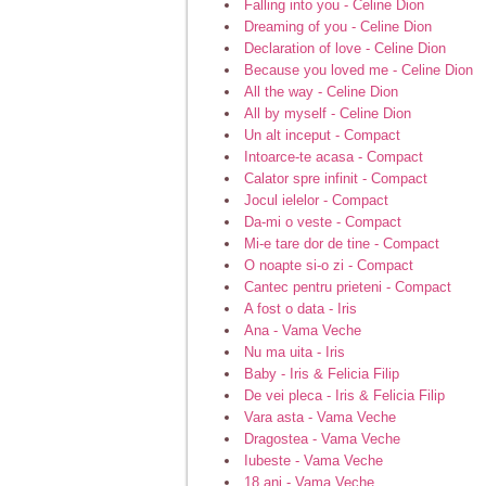
Falling into you - Celine Dion
Dreaming of you - Celine Dion
Declaration of love - Celine Dion
Because you loved me - Celine Dion
All the way - Celine Dion
All by myself - Celine Dion
Un alt inceput - Compact
Intoarce-te acasa - Compact
Calator spre infinit - Compact
Jocul ielelor - Compact
Da-mi o veste - Compact
Mi-e tare dor de tine - Compact
O noapte si-o zi - Compact
Cantec pentru prieteni - Compact
A fost o data - Iris
Ana - Vama Veche
Nu ma uita - Iris
Baby - Iris & Felicia Filip
De vei pleca - Iris & Felicia Filip
Vara asta - Vama Veche
Dragostea - Vama Veche
Iubeste - Vama Veche
18 ani - Vama Veche