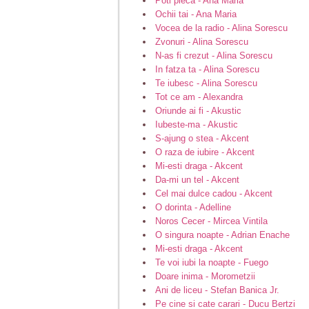
Poti pleca - Ana Maria
Ochii tai - Ana Maria
Vocea de la radio - Alina Sorescu
Zvonuri - Alina Sorescu
N-as fi crezut - Alina Sorescu
In fatza ta - Alina Sorescu
Te iubesc - Alina Sorescu
Tot ce am - Alexandra
Oriunde ai fi - Akustic
Iubeste-ma - Akustic
S-ajung o stea - Akcent
O raza de iubire - Akcent
Mi-esti draga - Akcent
Da-mi un tel - Akcent
Cel mai dulce cadou - Akcent
O dorinta - Adelline
Noros Cecer - Mircea Vintila
O singura noapte - Adrian Enache
Mi-esti draga - Akcent
Te voi iubi la noapte - Fuego
Doare inima - Morometzii
Ani de liceu - Stefan Banica Jr.
Pe cine si cate carari - Ducu Bertzi