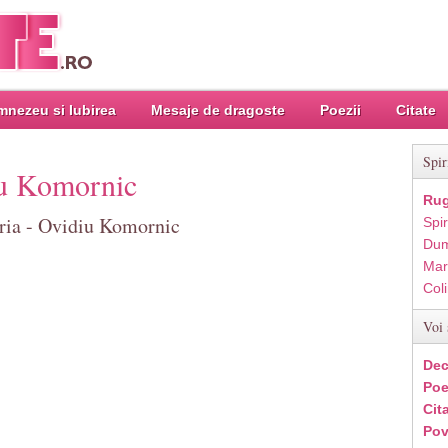
nezeu si Iubirea
Mesaje de dragoste
Poezii
Citate
Spir
iu Komornic
Rug
aria - Ovidiu Komornic
Spir
Dum
Mar
Col
Voi 
Dec
Poe
Cit
Pov