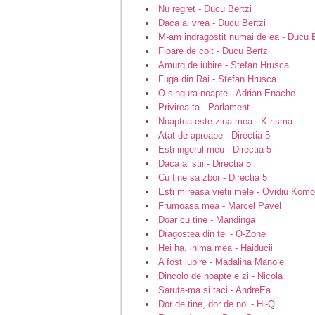
Nu regret - Ducu Bertzi
Daca ai vrea - Ducu Bertzi
M-am indragostit numai de ea - Ducu B
Floare de colt - Ducu Bertzi
Amurg de iubire - Stefan Hrusca
Fuga din Rai - Stefan Hrusca
O singura noapte - Adrian Enache
Privirea ta - Parlament
Noaptea este ziua mea - K-risma
Atat de aproape - Directia 5
Esti ingerul meu - Directia 5
Daca ai stii - Directia 5
Cu tine sa zbor - Directia 5
Esti mireasa vietii mele - Ovidiu Kom
Frumoasa mea - Marcel Pavel
Doar cu tine - Mandinga
Dragostea din tei - O-Zone
Hei ha, inima mea - Haiducii
A fost iubire - Madalina Manole
Dincolo de noapte e zi - Nicola
Saruta-ma si taci - AndreEa
Dor de tine, dor de noi - Hi-Q