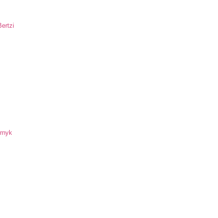
ertzi
ornyk