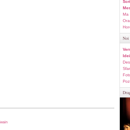
Scr
Mes
Ma 
Ora
Hor
Noi 
Ver
Ide
Des
Sfan
Fot
Poz
Drag
Twain