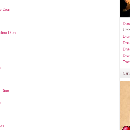
e Dion
Des
Ult
eline Dion
Dra
Dra
Dra
Dra
Toa
on
Cari
e Dion
n
ion