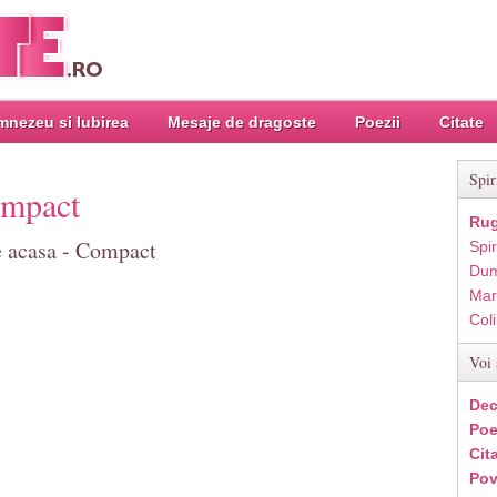
nezeu si Iubirea
Mesaje de dragoste
Poezii
Citate
Spir
ompact
Rug
te acasa - Compact
Spir
Dum
Mar
Col
Voi 
Dec
Poe
Cit
Pov