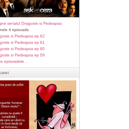
pre serialul Dragoste si Pedeapsa
imele 4 episoade
goste si Pedeapsa ep 62
goste si Pedeapsa ep 61
goste si Pedeapsa ep 60
goste si Pedeapsa ep 59
te episoadele...
caturi