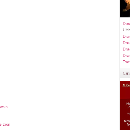
Des
Ult
Dra
Dra
Dra
Dra
Toa
Cari
Twain
e Dion