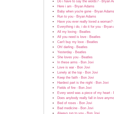
Do i have to say the words? - Bryan 
Here i am - Bryan Adams
Baby when you're gone - Bryan Adam
Run to you - Bryan Adams
Have you ever really loved a woman?
Everything i do, i do it for you - Brya
All my loving - Beatles
All you need is love - Beatles
Can't buy my love - Beatles
Oh! darling - Beatles
Yesterday - Beatles
She loves you - Beatles
In these arms - Bon Jovi
Love is war - Bon Jovi
Lonely at the top - Bon Jovi
Keep the faith - Bon Jovi
Hardest part is the night - Bon Jovi
Fields of fire - Bon Jovi
Every word was a piece of my heart - 
Does anybody really fall in love anymo
Bed of roses - Bon Jovi
Bad medicine - Bon Jovi
Always run to you - Bon Jovi