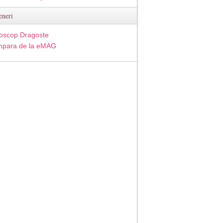
eneri
oscop Dragoste
para de la eMAG