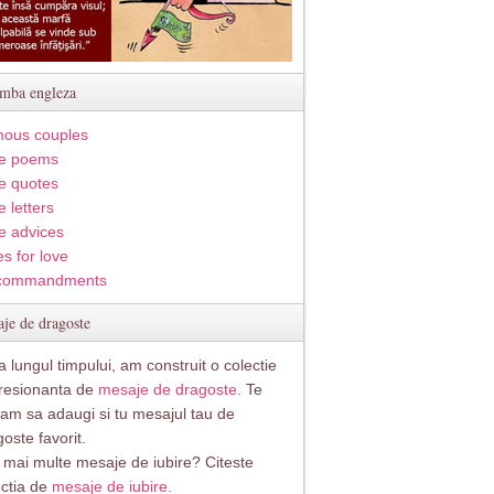
imba engleza
ous couples
e poems
e quotes
 letters
e advices
s for love
commandments
je de dragoste
 lungul timpului, am construit o colectie
resionanta de
mesaje de dragoste
. Te
itam sa adaugi si tu mesajul tau de
oste favorit.
i mai multe mesaje de iubire? Citeste
ectia de
mesaje de iubire.