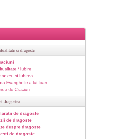
itualitate si dragoste
aciuni
itualitate / Iubire
nezeu si Iubirea
ea Evanghelie a lui Ioan
inde de Craciun
si dragostea
laratii de dragoste
zii de dragoste
ate despre dragoste
esti de dragoste