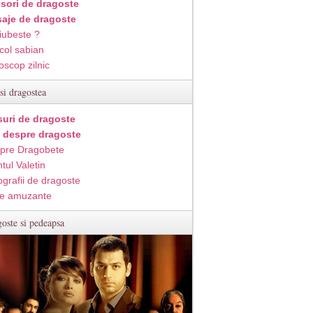
isori de dragoste
aje de dragoste
iubeste ?
col sabian
oscop zilnic
si dragostea
suri de dragoste
i despre dragoste
pre Dragobete
tul Valetin
ografii de dragoste
e amuzante
oste si pedeapsa