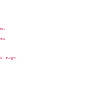
rnic
ograf
u - Holograf