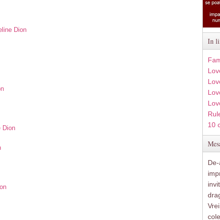
eline Dion
In l
Fam
Lov
Lov
on
Love
Lov
Rule
10 
e Dion
Mesa
n
De-a
imp
inv
ion
drag
Vre
col