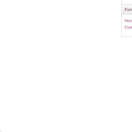
Part
Hor
Cum