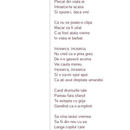
Plecat din viata ei
Intoarce-te acasa
Si spune-i, daca vrei
Ca nu se poate-o clipa
Macar sa fi uitat
C-ai fost atata vreme
In viata ei barbat.
Incearca, incearca,
Nu cred ca e prea greu.
De n-o gasesti acuma
Vei cauta mereu.
Incearca, incearca
Si o sa-mi spui apoi
Ca ati avut dreptate amandoi.
Cand drumurile tale
Pareau fara sfarsit
Te astepta cu grija
Gandind ca s-a-mplinit
Sa vina iarasi vremea
Sa fii din nou cu ea
Langa copilul care