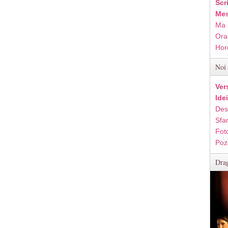
Scr
Mes
Ma 
Ora
Hor
Noi 
Ver
Ide
Des
Sfan
Fot
Poz
Drag