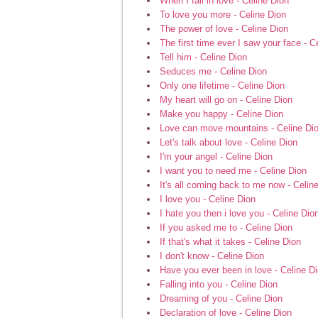
When I fall in love - Celine Dion
To love you more - Celine Dion
The power of love - Celine Dion
The first time ever I saw your face - C
Tell him - Celine Dion
Seduces me - Celine Dion
Only one lifetime - Celine Dion
My heart will go on - Celine Dion
Make you happy - Celine Dion
Love can move mountains - Celine Di
Let's talk about love - Celine Dion
I'm your angel - Celine Dion
I want you to need me - Celine Dion
It's all coming back to me now - Celin
I love you - Celine Dion
I hate you then i love you - Celine Dio
If you asked me to - Celine Dion
If that's what it takes - Celine Dion
I don't know - Celine Dion
Have you ever been in love - Celine D
Falling into you - Celine Dion
Dreaming of you - Celine Dion
Declaration of love - Celine Dion