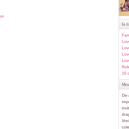
ion
In l
Fam
Lov
Lov
Love
Lov
Rule
10 
Mesa
De-a
imp
inv
drag
Vre
col