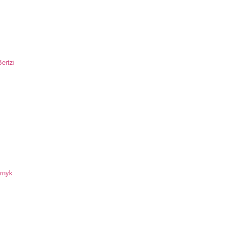
ertzi
ornyk