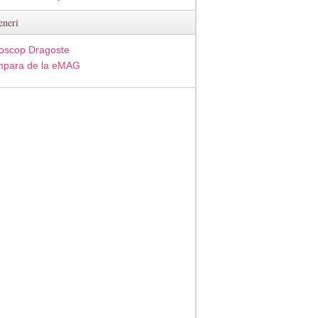
eneri
oscop Dragoste
para de la eMAG