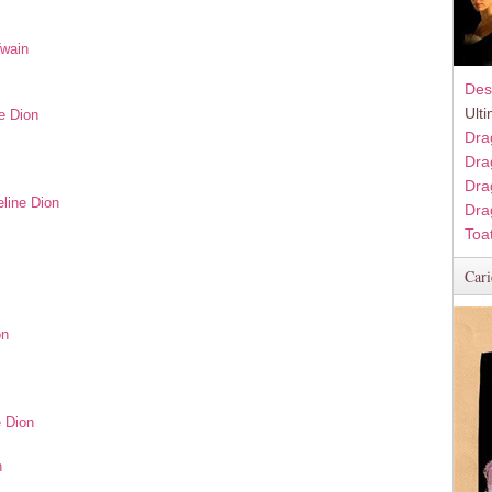
Twain
Des
Ult
e Dion
Dra
Dra
Dra
eline Dion
Dra
Toa
Cari
on
e Dion
n