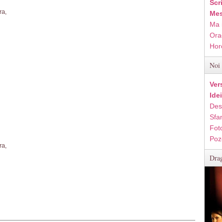
Scr
ra,
Mes
Ma 
Ora
Hor
Noi 
Ver
Ide
Des
Sfan
Fot
Poz
ra,
Drag