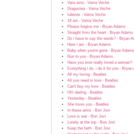
Vara asta - Vama Veche
Dragostea - Vama Veche
Iubeste - Vama Veche
18 ani - Vama Veche
Please forgive me - Bryan Adams
Straight from the heart - Bryan Adams
Do i have to say the words? - Bryan 
Here i am - Bryan Adams
Baby when you're gone - Bryan Adam
Run to you - Bryan Adams
Have you ever really loved a woman?
Everything i do, i do it for you - Brya
All my loving - Beatles
All you need is love - Beatles
Can't buy my love - Beatles
Oh! darling - Beatles
Yesterday - Beatles
She loves you - Beatles
In these arms - Bon Jovi
Love is war - Bon Jovi
Lonely at the top - Bon Jovi
Keep the faith - Bon Jovi