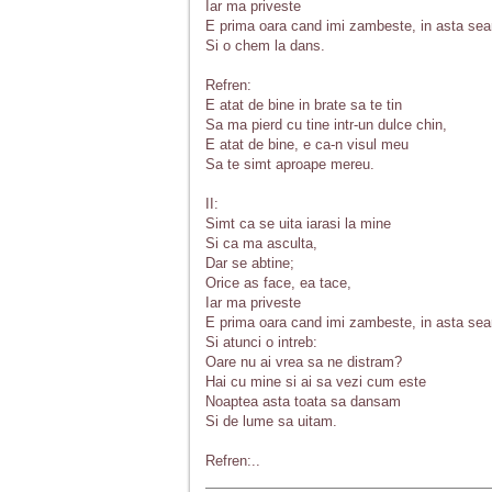
Iar ma priveste
E prima oara cand imi zambeste, in asta sea
Si o chem la dans.
Refren:
E atat de bine in brate sa te tin
Sa ma pierd cu tine intr-un dulce chin,
E atat de bine, e ca-n visul meu
Sa te simt aproape mereu.
II:
Simt ca se uita iarasi la mine
Si ca ma asculta,
Dar se abtine;
Orice as face, ea tace,
Iar ma priveste
E prima oara cand imi zambeste, in asta sea
Si atunci o intreb:
Oare nu ai vrea sa ne distram?
Hai cu mine si ai sa vezi cum este
Noaptea asta toata sa dansam
Si de lume sa uitam.
Refren:..