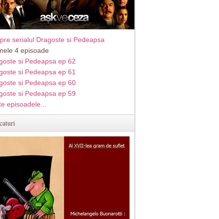
pre serialul Dragoste si Pedeapsa
imele 4 episoade
goste si Pedeapsa ep 62
goste si Pedeapsa ep 61
goste si Pedeapsa ep 60
goste si Pedeapsa ep 59
te episoadele...
caturi