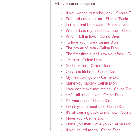
Alte versuri de dragoste:
If you wanna touch her, ask - Shania 
From this moment on - Shania Twain
Forever and for always - Shania Twain
Where does my heart beat now - Celin
When I fall in love - Celine Dion
To love you more - Celine Dion
The power of love - Celine Dion
The first time ever I saw your face - C
Tell him - Celine Dion
Seduces me - Celine Dion
Only one lifetime - Celine Dion
My heart will go on - Celine Dion
Make you happy - Celine Dion
Love can move mountains - Celine Di
Let's talk about love - Celine Dion
I'm your angel - Celine Dion
I want you to need me - Celine Dion
It's all coming back to me now - Celin
I love you - Celine Dion
I hate you then i love you - Celine Dio
If you asked me to - Celine Dion