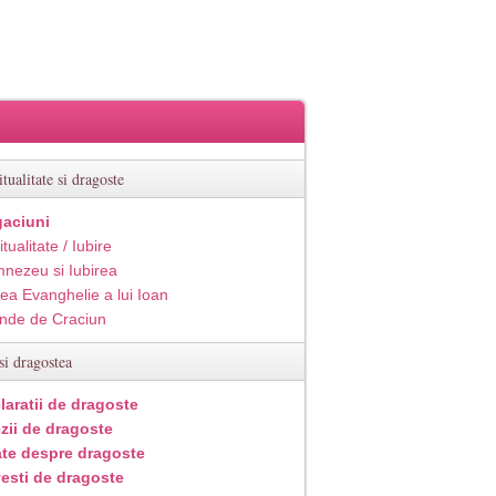
itualitate si dragoste
aciuni
itualitate / Iubire
nezeu si Iubirea
ea Evanghelie a lui Ioan
inde de Craciun
si dragostea
laratii de dragoste
zii de dragoste
ate despre dragoste
esti de dragoste