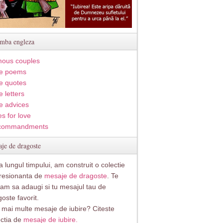
imba engleza
ous couples
e poems
e quotes
 letters
e advices
s for love
commandments
je de dragoste
 lungul timpului, am construit o colectie
resionanta de
mesaje de dragoste
. Te
itam sa adaugi si tu mesajul tau de
oste favorit.
i mai multe mesaje de iubire? Citeste
ectia de
mesaje de iubire.