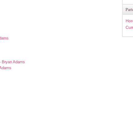
Part
Hor
Cum
Adams
s
 - Bryan Adams
n Adams