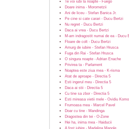
Te voi iubi la noapte - Fuego
Doare inima - Morometzii
Ani de liceu - Stefan Banica Jr.
Pe cine si cate carari - Ducu Bertzi
Nu regret - Ducu Bertzi
Daca ai vrea - Ducu Bertzi
M-am indragostit numai de ea - Ducu B
Floare de colt - Ducu Bertzi
Amurg de iubire - Stefan Hrusca
Fuga din Rai - Stefan Hrusca
O singura noapte - Adrian Enache
Privirea ta - Parlament
Noaptea este ziua mea - K-risma
Atat de aproape - Directia 5
Esti ingerul meu - Directia 5
Daca ai stii - Directia 5
Cu tine sa zbor - Directia 5
Esti mireasa vietii mele - Ovidiu Kom
Frumoasa mea - Marcel Pavel
Doar cu tine - Mandinga
Dragostea din tei - O-Zone
Hei ha, inima mea - Haiducii
A fost iubire - Madalina Manole