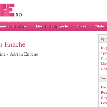
nezeu si Iubirea
Mesaje de dragoste
Poezii
Citate
Spir
an Enache
Rug
bine - Adrian Enache
Spir
Dum
Mar
Col
Voi 
Dec
Poe
Cit
Pov