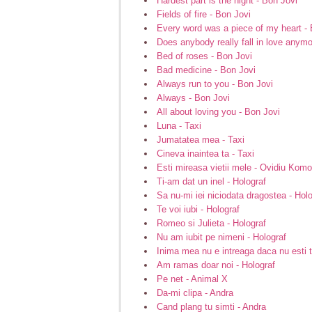
Hardest part is the night - Bon Jovi
Fields of fire - Bon Jovi
Every word was a piece of my heart - 
Does anybody really fall in love anymo
Bed of roses - Bon Jovi
Bad medicine - Bon Jovi
Always run to you - Bon Jovi
Always - Bon Jovi
All about loving you - Bon Jovi
Luna - Taxi
Jumatatea mea - Taxi
Cineva inaintea ta - Taxi
Esti mireasa vietii mele - Ovidiu Komo
Ti-am dat un inel - Holograf
Sa nu-mi iei niciodata dragostea - Hol
Te voi iubi - Holograf
Romeo si Julieta - Holograf
Nu am iubit pe nimeni - Holograf
Inima mea nu e intreaga daca nu esti t
Am ramas doar noi - Holograf
Pe net - Animal X
Da-mi clipa - Andra
Cand plang tu simti - Andra