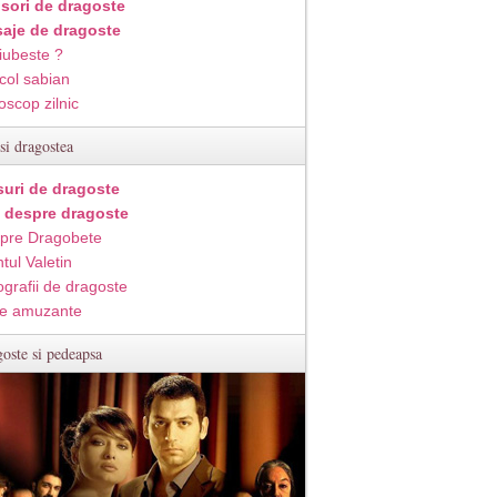
isori de dragoste
aje de dragoste
iubeste ?
col sabian
oscop zilnic
si dragostea
suri de dragoste
i despre dragoste
pre Dragobete
tul Valetin
ografii de dragoste
e amuzante
oste si pedeapsa