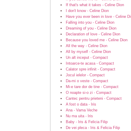
If that's what it takes - Celine Dion
I don't know - Celine Dion
Have you ever been in love - Celine D
Falling into you - Celine Dion
Dreaming of you - Celine Dion
Declaration of love - Celine Dion
Because you loved me - Celine Dion
All the way - Celine Dion
All by myself - Celine Dion
Un alt inceput - Compact
Intoarce-te acasa - Compact
Calator spre infinit - Compact
Jocul ielelor - Compact
Da-mi o veste - Compact
Mi-e tare dor de tine - Compact
O noapte si-o zi - Compact
Cantec pentru prieteni - Compact
A fost o data - Iris
Ana - Vama Veche
Nu ma uita - Iris
Baby - Iris & Felicia Filip
De vei pleca - Iris & Felicia Filip