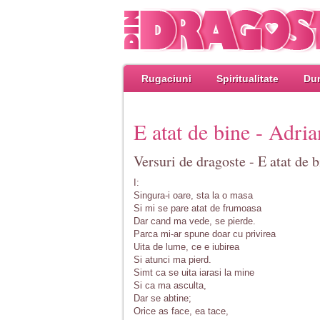
Rugaciuni
Spiritualitate
Dum
E atat de bine - Adri
Versuri de dragoste - E atat de 
I:
Singura-i oare, sta la o masa
Si mi se pare atat de frumoasa
Dar cand ma vede, se pierde.
Parca mi-ar spune doar cu privirea
Uita de lume, ce e iubirea
Si atunci ma pierd.
Simt ca se uita iarasi la mine
Si ca ma asculta,
Dar se abtine;
Orice as face, ea tace,