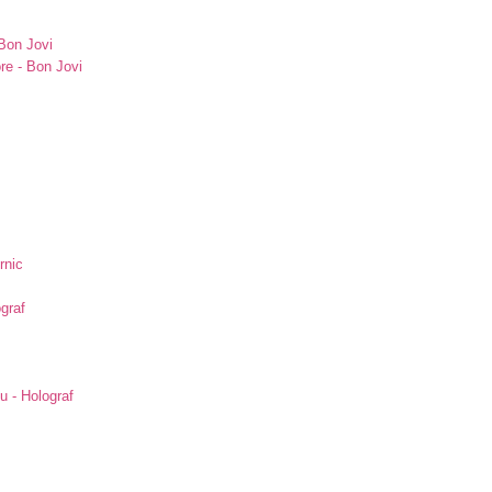
Bon Jovi
re - Bon Jovi
rnic
ograf
u - Holograf