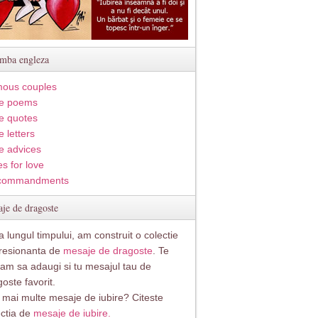
imba engleza
ous couples
e poems
e quotes
 letters
e advices
s for love
commandments
je de dragoste
 lungul timpului, am construit o colectie
resionanta de
mesaje de dragoste
. Te
itam sa adaugi si tu mesajul tau de
oste favorit.
i mai multe mesaje de iubire? Citeste
ectia de
mesaje de iubire.