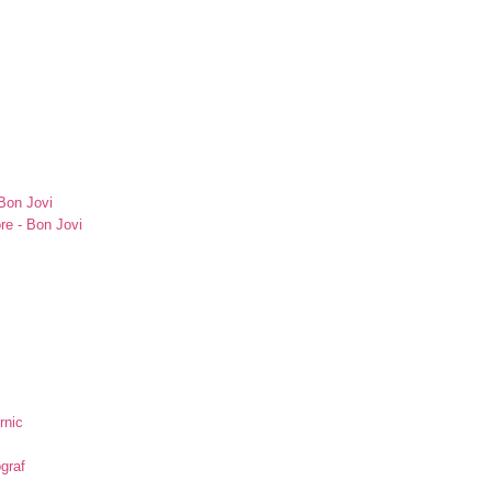
Bon Jovi
re - Bon Jovi
rnic
ograf