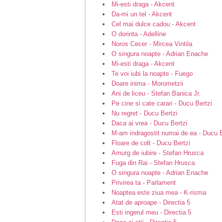
Mi-esti draga - Akcent
Da-mi un tel - Akcent
Cel mai dulce cadou - Akcent
O dorinta - Adelline
Noros Cecer - Mircea Vintila
O singura noapte - Adrian Enache
Mi-esti draga - Akcent
Te voi iubi la noapte - Fuego
Doare inima - Morometzii
Ani de liceu - Stefan Banica Jr.
Pe cine si cate carari - Ducu Bertzi
Nu regret - Ducu Bertzi
Daca ai vrea - Ducu Bertzi
M-am indragostit numai de ea - Ducu B
Floare de colt - Ducu Bertzi
Amurg de iubire - Stefan Hrusca
Fuga din Rai - Stefan Hrusca
O singura noapte - Adrian Enache
Privirea ta - Parlament
Noaptea este ziua mea - K-risma
Atat de aproape - Directia 5
Esti ingerul meu - Directia 5