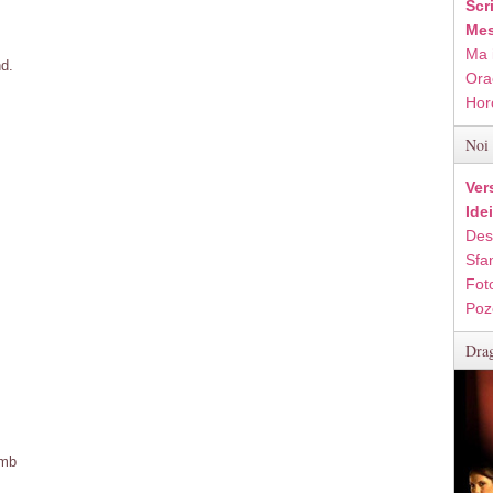
Scr
Mes
Ma 
nd.
Ora
Hor
Noi 
Ver
Ide
Des
Sfan
Fot
Poz
Drag
amb