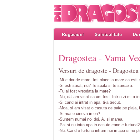
Rugaciuni
Spiritualitate
Dum
Dragostea - Vama Ve
Versuri de dragoste - Dragoste
-Mi-e dor de mare. Imi place la mare ca esti c
-Si esti sarat, nu? Te spala si te sareaza.
-Tu ai fost vreodata la mare?
-Nu, da' am visat ca am fost. Intr-o zi mi-a in
-Si cand ai intrat in apa, ti-a trecut.
-Mda, si am visat o casuta de paie pe plaja, i
-Si mai e cineva in ea?
-Suntem numai noi doi. A, si marea.
-Pai si nu intra apa in casuta cand e furtuna?
-Nu. Cand e furtuna intram noi in apa si ne pl