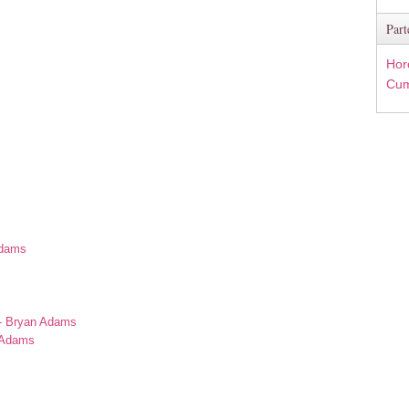
Part
Hor
Cum
Adams
s
 - Bryan Adams
n Adams