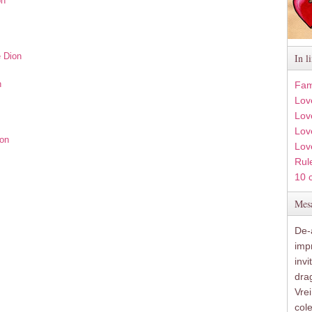
on
e Dion
In l
n
Fam
Lov
Lov
Love
ion
Lov
Rule
10 
Mesa
De-a
imp
inv
drag
Vre
col