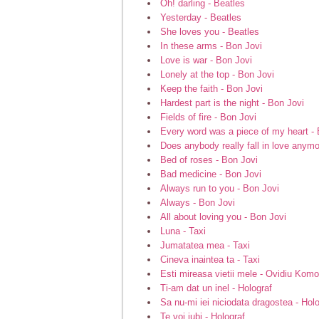
Oh! darling - Beatles
Yesterday - Beatles
She loves you - Beatles
In these arms - Bon Jovi
Love is war - Bon Jovi
Lonely at the top - Bon Jovi
Keep the faith - Bon Jovi
Hardest part is the night - Bon Jovi
Fields of fire - Bon Jovi
Every word was a piece of my heart - 
Does anybody really fall in love anymo
Bed of roses - Bon Jovi
Bad medicine - Bon Jovi
Always run to you - Bon Jovi
Always - Bon Jovi
All about loving you - Bon Jovi
Luna - Taxi
Jumatatea mea - Taxi
Cineva inaintea ta - Taxi
Esti mireasa vietii mele - Ovidiu Komo
Ti-am dat un inel - Holograf
Sa nu-mi iei niciodata dragostea - Hol
Te voi iubi - Holograf