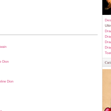
Des
Ult
Dra
Dra
Dra
Twain
Dra
Toa
e Dion
Cari
eline Dion