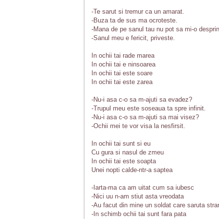
-Te sarut si tremur ca un amarat.
-Buza ta de sus ma ocroteste.
-Mana de pe sanul tau nu pot sa mi-o despri
-Sanul meu e fericit, priveste.
In ochii tai rade marea
In ochii tai e ninsoarea
In ochii tai este soare
In ochii tai este zarea
-Nu-i asa c-o sa m-ajuti sa evadez?
-Trupul meu este soseaua ta spre infinit.
-Nu-i asa c-o sa m-ajuti sa mai visez?
-Ochii mei te vor visa la nesfirsit.
In ochii tai sunt si eu
Cu gura si nasul de zmeu
In ochii tai este soapta
Unei nopti calde-ntr-a saptea
-Iarta-ma ca am uitat cum sa iubesc
-Nici uu n-am stiut asta vreodata
-Au facut din mine un soldat care saruta str
-In schimb ochii tai sunt fara pata