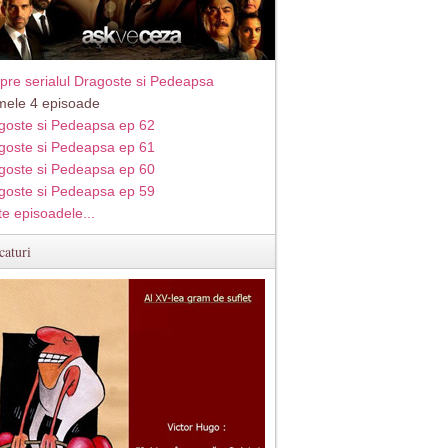
pre serialul Dragoste si Pedeapsa
imele 4 episoade
goste si Pedeapsa ep 62
goste si Pedeapsa ep 61
goste si Pedeapsa ep 60
goste si Pedeapsa ep 59
te episoadele...
caturi