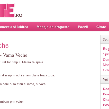
nezeu si Iubirea
Mesaje de dragoste
Poezii
Citate
Spir
che
Rug
a - Vama Veche
Spir
Dum
urat tot timpul. Marea te spala.
Mar
Col
trat nisip in ochi si am plans toata ziua.
Voi 
n care o sa stau si iarna, si vara.
Dec
Poe
Cit
imbam prin valuri.
Pov