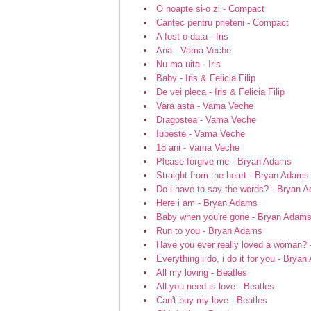
O noapte si-o zi - Compact
Cantec pentru prieteni - Compact
A fost o data - Iris
Ana - Vama Veche
Nu ma uita - Iris
Baby - Iris & Felicia Filip
De vei pleca - Iris & Felicia Filip
Vara asta - Vama Veche
Dragostea - Vama Veche
Iubeste - Vama Veche
18 ani - Vama Veche
Please forgive me - Bryan Adams
Straight from the heart - Bryan Adams
Do i have to say the words? - Bryan 
Here i am - Bryan Adams
Baby when you're gone - Bryan Adam
Run to you - Bryan Adams
Have you ever really loved a woman?
Everything i do, i do it for you - Brya
All my loving - Beatles
All you need is love - Beatles
Can't buy my love - Beatles