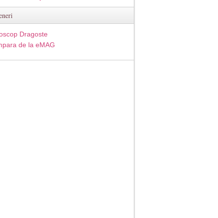
eneri
oscop Dragoste
para de la eMAG