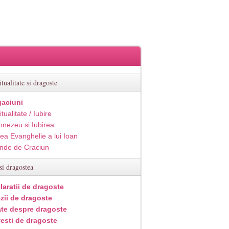
itualitate si dragoste
aciuni
itualitate / Iubire
nezeu si Iubirea
ea Evanghelie a lui Ioan
inde de Craciun
si dragostea
laratii de dragoste
zii de dragoste
ate despre dragoste
esti de dragoste