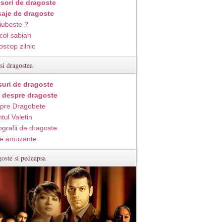
isori de dragoste
aje de dragoste
iubeste ?
col sabian
oscop zilnic
si dragostea
suri de dragoste
i despre dragoste
pre Dragobete
tul Valetin
ografii de dragoste
e amuzante
oste si pedeapsa