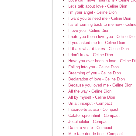
Love can move mountains - Celine Di
Let's talk about love - Celine Dion
I'm your angel - Celine Dion
I want you to need me - Celine Dion
It's all coming back to me now - Celin
I love you - Celine Dion
I hate you then i love you - Celine Dio
If you asked me to - Celine Dion
If that's what it takes - Celine Dion
I don't know - Celine Dion
Have you ever been in love - Celine D
Falling into you - Celine Dion
Dreaming of you - Celine Dion
Declaration of love - Celine Dion
Because you loved me - Celine Dion
All the way - Celine Dion
All by myself - Celine Dion
Un alt inceput - Compact
Intoarce-te acasa - Compact
Calator spre infinit - Compact
Jocul ielelor - Compact
Da-mi o veste - Compact
Mi-e tare dor de tine - Compact