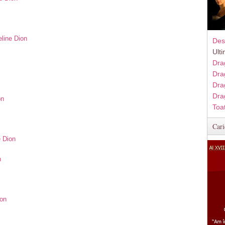
eline Dion
Des
Ult
Dra
Dra
Dra
Dra
on
Toa
Cari
e Dion
n
ion