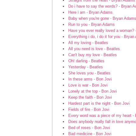
Straight from the heart - Bryan Adams
Do i have to say the words? - Bryan 
Here i am - Bryan Adams
Baby when you're gone - Bryan Adam
Run to you - Bryan Adams
Have you ever really loved a woman?
Everything i do, i do it for you - Brya
All my loving - Beatles
All you need is love - Beatles
Can't buy my love - Beatles
Oh! darling - Beatles
Yesterday - Beatles
She loves you - Beatles
In these arms - Bon Jovi
Love is war - Bon Jovi
Lonely at the top - Bon Jovi
Keep the faith - Bon Jovi
Hardest part is the night - Bon Jovi
Fields of fire - Bon Jovi
Every word was a piece of my heart - 
Does anybody really fall in love anymo
Bed of roses - Bon Jovi
Bad medicine - Bon Jovi