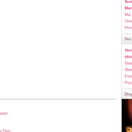
Scr
Mes
Ma 
Ora
Hor
Noi 
Ver
Ide
Des
Sfan
Fot
Poz
Drag
Twain
e Dion