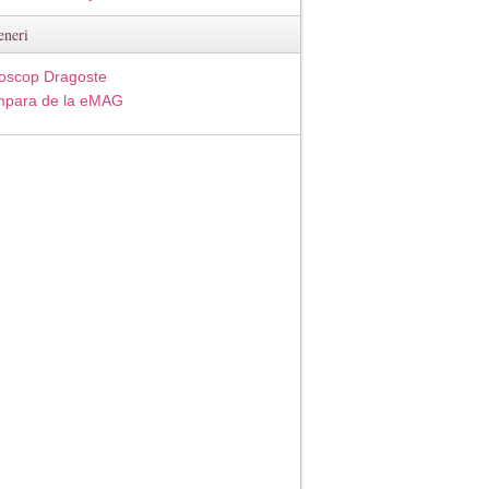
eneri
oscop Dragoste
para de la eMAG