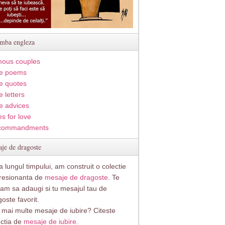
imba engleza
ous couples
e poems
e quotes
 letters
e advices
s for love
commandments
je de dragoste
 lungul timpului, am construit o colectie
resionanta de
mesaje de dragoste
. Te
itam sa adaugi si tu mesajul tau de
oste favorit.
i mai multe mesaje de iubire? Citeste
ectia de
mesaje de iubire.