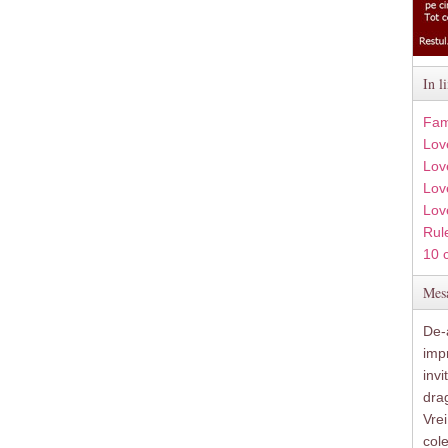
In l
Fam
Lov
Lov
Love
Lov
Rule
10 
Mesa
De-a
imp
inv
drag
Vre
col