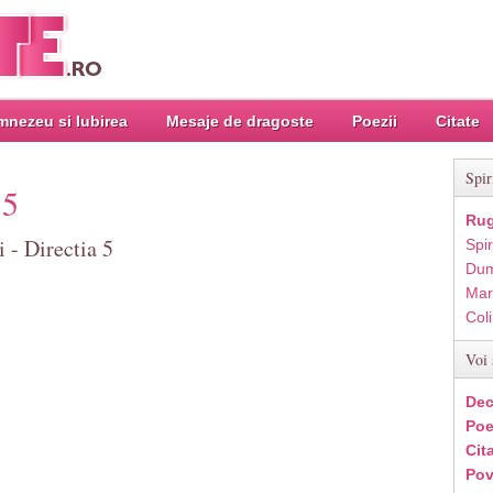
nezeu si Iubirea
Mesaje de dragoste
Poezii
Citate
Spir
 5
Rug
i - Directia 5
Spir
Dum
Mar
Col
Voi 
Dec
Poe
Cit
Pov