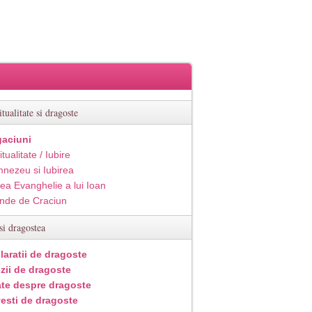
itualitate si dragoste
aciuni
itualitate / Iubire
nezeu si Iubirea
ea Evanghelie a lui Ioan
inde de Craciun
si dragostea
laratii de dragoste
zii de dragoste
ate despre dragoste
esti de dragoste