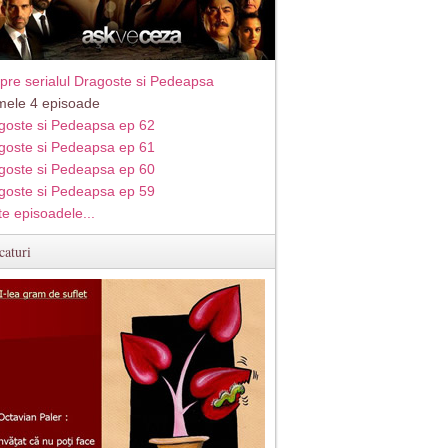
pre serialul Dragoste si Pedeapsa
imele 4 episoade
goste si Pedeapsa ep 62
goste si Pedeapsa ep 61
goste si Pedeapsa ep 60
goste si Pedeapsa ep 59
te episoadele...
caturi