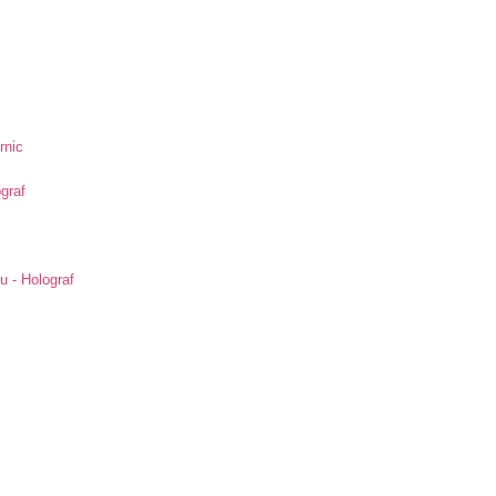
rnic
ograf
u - Holograf