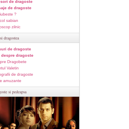
isori de dragoste
aje de dragoste
iubeste ?
col sabian
oscop zilnic
si dragostea
suri de dragoste
i despre dragoste
pre Dragobete
tul Valetin
ografii de dragoste
e amuzante
oste si pedeapsa