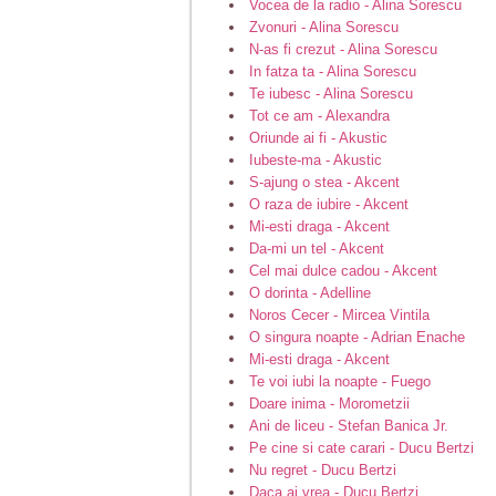
Vocea de la radio - Alina Sorescu
Zvonuri - Alina Sorescu
N-as fi crezut - Alina Sorescu
In fatza ta - Alina Sorescu
Te iubesc - Alina Sorescu
Tot ce am - Alexandra
Oriunde ai fi - Akustic
Iubeste-ma - Akustic
S-ajung o stea - Akcent
O raza de iubire - Akcent
Mi-esti draga - Akcent
Da-mi un tel - Akcent
Cel mai dulce cadou - Akcent
O dorinta - Adelline
Noros Cecer - Mircea Vintila
O singura noapte - Adrian Enache
Mi-esti draga - Akcent
Te voi iubi la noapte - Fuego
Doare inima - Morometzii
Ani de liceu - Stefan Banica Jr.
Pe cine si cate carari - Ducu Bertzi
Nu regret - Ducu Bertzi
Daca ai vrea - Ducu Bertzi