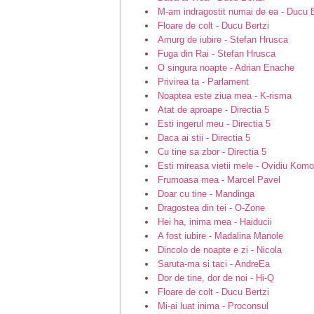
M-am indragostit numai de ea - Ducu B
Floare de colt - Ducu Bertzi
Amurg de iubire - Stefan Hrusca
Fuga din Rai - Stefan Hrusca
O singura noapte - Adrian Enache
Privirea ta - Parlament
Noaptea este ziua mea - K-risma
Atat de aproape - Directia 5
Esti ingerul meu - Directia 5
Daca ai stii - Directia 5
Cu tine sa zbor - Directia 5
Esti mireasa vietii mele - Ovidiu Kom
Frumoasa mea - Marcel Pavel
Doar cu tine - Mandinga
Dragostea din tei - O-Zone
Hei ha, inima mea - Haiducii
A fost iubire - Madalina Manole
Dincolo de noapte e zi - Nicola
Saruta-ma si taci - AndreEa
Dor de tine, dor de noi - Hi-Q
Floare de colt - Ducu Bertzi
Mi-ai luat inima - Proconsul