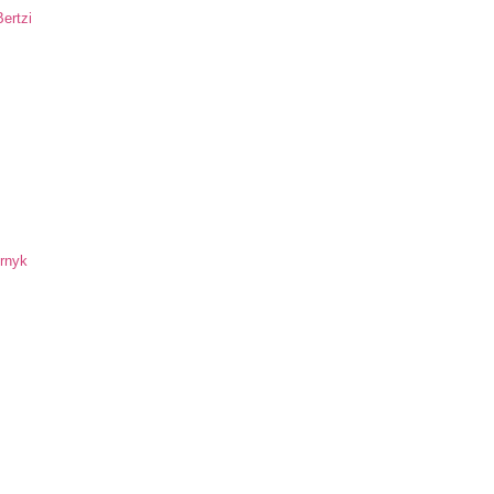
ertzi
ornyk