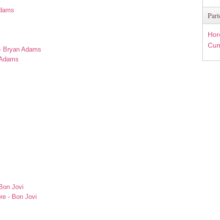
Adams
Part
s
Hor
Cum
 - Bryan Adams
n Adams
Bon Jovi
re - Bon Jovi