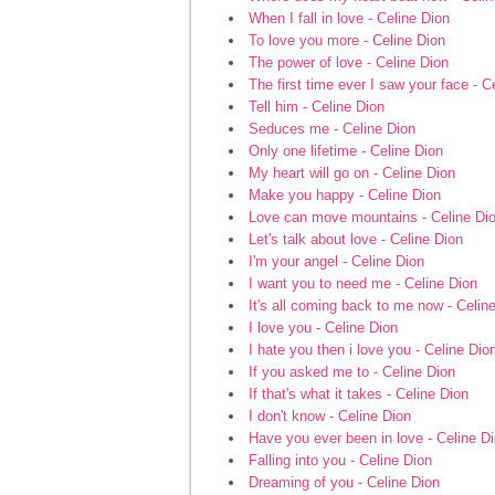
When I fall in love - Celine Dion
To love you more - Celine Dion
The power of love - Celine Dion
The first time ever I saw your face - C
Tell him - Celine Dion
Seduces me - Celine Dion
Only one lifetime - Celine Dion
My heart will go on - Celine Dion
Make you happy - Celine Dion
Love can move mountains - Celine Di
Let's talk about love - Celine Dion
I'm your angel - Celine Dion
I want you to need me - Celine Dion
It's all coming back to me now - Celin
I love you - Celine Dion
I hate you then i love you - Celine Dio
If you asked me to - Celine Dion
If that's what it takes - Celine Dion
I don't know - Celine Dion
Have you ever been in love - Celine D
Falling into you - Celine Dion
Dreaming of you - Celine Dion