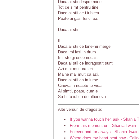
Daca ai stii despre mine
Tot ce simt pentru tine
Daca ai stii ce-i iubirea
Poate ai gasi fericirea.
Daca ai stii...
II:
Daca ai stii ce bine-mi merge
Daca imi iesi in drum
Imi stergi orice necaz.
Daca ai stii ce indragostit sunt
Azi mai mult ca ieri
Maine mai mult ca azi.
Daca ai stii ca in lume
Cineva in noapte te visa
Ai simti, poate, cum e
Sa fii tu iubita de-altcineva.
Alte versuri de dragoste:
If you wanna touch her, ask - Shania 
From this moment on - Shania Twain
Forever and for always - Shania Twain
Where does my heart beat now - Celin