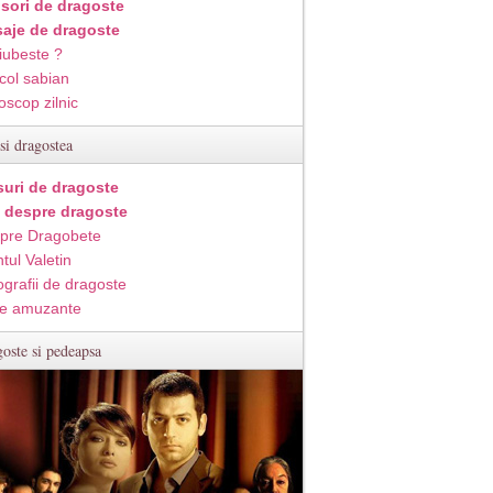
isori de dragoste
aje de dragoste
iubeste ?
col sabian
oscop zilnic
si dragostea
suri de dragoste
i despre dragoste
pre Dragobete
tul Valetin
ografii de dragoste
e amuzante
oste si pedeapsa