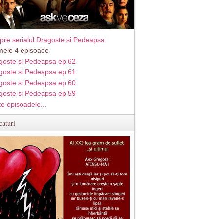
pre serialul Dragoste si Pedeapsa
imele 4 episoade
goste si Pedeapsa ep 62
goste si Pedeapsa ep 61
goste si Pedeapsa ep 60
goste si Pedeapsa ep 59
te episoadele...
caturi