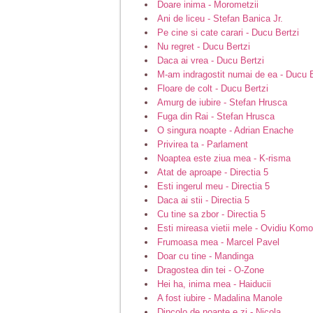
Doare inima - Morometzii
Ani de liceu - Stefan Banica Jr.
Pe cine si cate carari - Ducu Bertzi
Nu regret - Ducu Bertzi
Daca ai vrea - Ducu Bertzi
M-am indragostit numai de ea - Ducu B
Floare de colt - Ducu Bertzi
Amurg de iubire - Stefan Hrusca
Fuga din Rai - Stefan Hrusca
O singura noapte - Adrian Enache
Privirea ta - Parlament
Noaptea este ziua mea - K-risma
Atat de aproape - Directia 5
Esti ingerul meu - Directia 5
Daca ai stii - Directia 5
Cu tine sa zbor - Directia 5
Esti mireasa vietii mele - Ovidiu Kom
Frumoasa mea - Marcel Pavel
Doar cu tine - Mandinga
Dragostea din tei - O-Zone
Hei ha, inima mea - Haiducii
A fost iubire - Madalina Manole
Dincolo de noapte e zi - Nicola