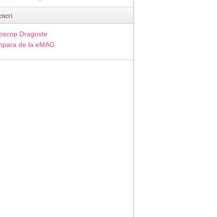
eneri
oscop Dragoste
para de la eMAG