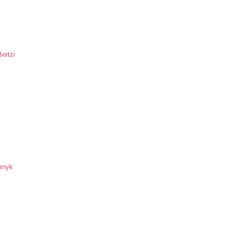
ertzi
ornyk