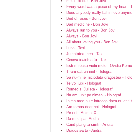
Fields of fire - Bon Jovi
Every word was a piece of my heart - 
Does anybody really fall in love anymo
Bed of roses - Bon Jovi
Bad medicine - Bon Jovi
Always run to you - Bon Jovi
Always - Bon Jovi
All about loving you - Bon Jovi
Luna - Taxi
Jumatatea mea - Taxi
Cineva inaintea ta - Taxi
Esti mireasa vietii mele - Ovidiu Komo
Ti-am dat un inel - Holograf
Sa nu-mi iei niciodata dragostea - Hol
Te voi iubi - Holograf
Romeo si Julieta - Holograf
Nu am iubit pe nimeni - Holograf
Inima mea nu e intreaga daca nu esti t
Am ramas doar noi - Holograf
Pe net - Animal X
Da-mi clipa - Andra
Cand plang tu simti - Andra
Dragostea ta - Andra