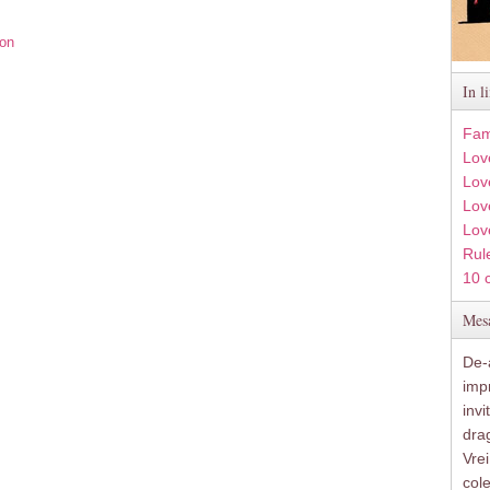
ion
In l
Fam
Lov
Lov
Love
Lov
Rule
10 
Mesa
De-a
imp
inv
drag
Vre
col