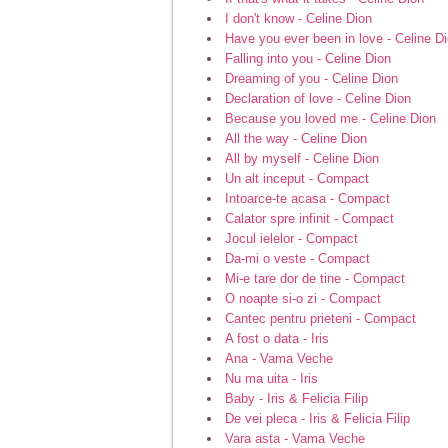
I don't know - Celine Dion
Have you ever been in love - Celine D
Falling into you - Celine Dion
Dreaming of you - Celine Dion
Declaration of love - Celine Dion
Because you loved me - Celine Dion
All the way - Celine Dion
All by myself - Celine Dion
Un alt inceput - Compact
Intoarce-te acasa - Compact
Calator spre infinit - Compact
Jocul ielelor - Compact
Da-mi o veste - Compact
Mi-e tare dor de tine - Compact
O noapte si-o zi - Compact
Cantec pentru prieteni - Compact
A fost o data - Iris
Ana - Vama Veche
Nu ma uita - Iris
Baby - Iris & Felicia Filip
De vei pleca - Iris & Felicia Filip
Vara asta - Vama Veche