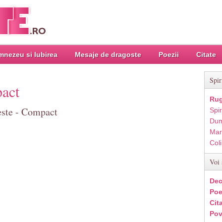
nezeu si Iubirea
Mesaje de dragoste
Poezii
Citate
Spir
act
Rug
este - Compact
Spir
Dum
Mar
Col
Voi 
Dec
Poe
Cit
Pov