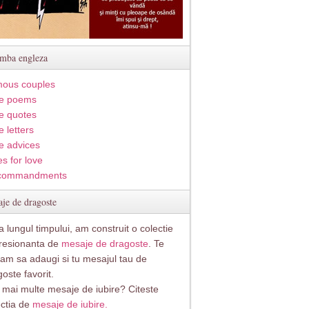
imba engleza
ous couples
e poems
e quotes
 letters
e advices
s for love
commandments
je de dragoste
 lungul timpului, am construit o colectie
resionanta de
mesaje de dragoste
. Te
itam sa adaugi si tu mesajul tau de
oste favorit.
i mai multe mesaje de iubire? Citeste
ectia de
mesaje de iubire.