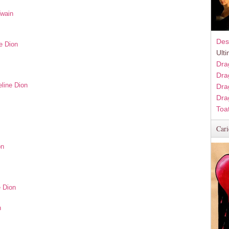
Twain
Des
e Dion
Ult
Dra
Dra
eline Dion
Dra
Dra
Toa
Cari
on
e Dion
n