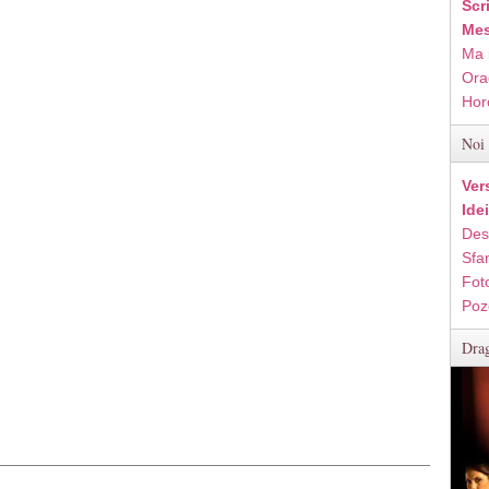
Scr
Mes
Ma 
Ora
Hor
Noi 
Ver
Ide
Des
Sfan
Fot
Poz
Drag