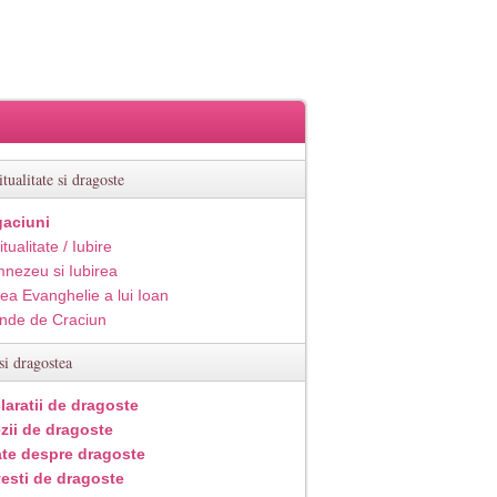
itualitate si dragoste
aciuni
itualitate / Iubire
nezeu si Iubirea
ea Evanghelie a lui Ioan
inde de Craciun
si dragostea
laratii de dragoste
zii de dragoste
ate despre dragoste
esti de dragoste