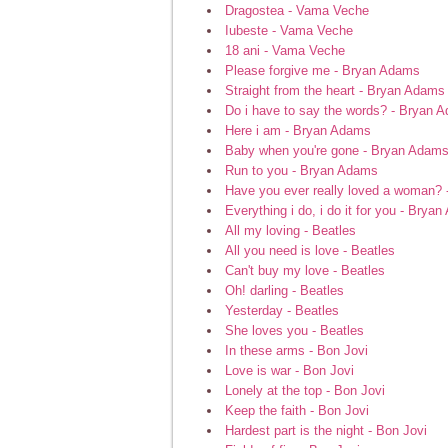
Dragostea - Vama Veche
Iubeste - Vama Veche
18 ani - Vama Veche
Please forgive me - Bryan Adams
Straight from the heart - Bryan Adams
Do i have to say the words? - Bryan 
Here i am - Bryan Adams
Baby when you're gone - Bryan Adam
Run to you - Bryan Adams
Have you ever really loved a woman?
Everything i do, i do it for you - Brya
All my loving - Beatles
All you need is love - Beatles
Can't buy my love - Beatles
Oh! darling - Beatles
Yesterday - Beatles
She loves you - Beatles
In these arms - Bon Jovi
Love is war - Bon Jovi
Lonely at the top - Bon Jovi
Keep the faith - Bon Jovi
Hardest part is the night - Bon Jovi