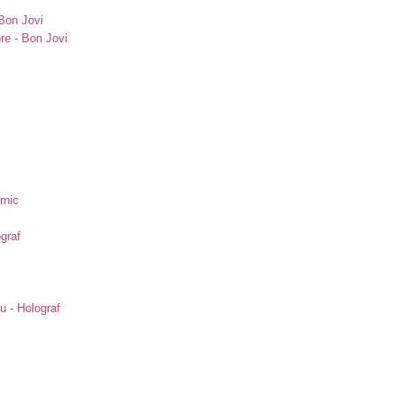
Bon Jovi
re - Bon Jovi
rnic
ograf
u - Holograf