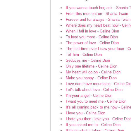
If you wanna touch her, ask - Shania 
From this moment on - Shania Twain
Forever and for always - Shania Twain
Where does my heart beat now - Celin
When I fall in love - Celine Dion
To love you more - Celine Dion
The power of love - Celine Dion
The first time ever I saw your face - C
Tell him - Celine Dion
Seduces me - Celine Dion
Only one lifetime - Celine Dion
My heart will go on - Celine Dion
Make you happy - Celine Dion
Love can move mountains - Celine Di
Let's talk about love - Celine Dion
I'm your angel - Celine Dion
I want you to need me - Celine Dion
It's all coming back to me now - Celin
I love you - Celine Dion
I hate you then i love you - Celine Dio
If you asked me to - Celine Dion
If that's what it takes - Celine Dion