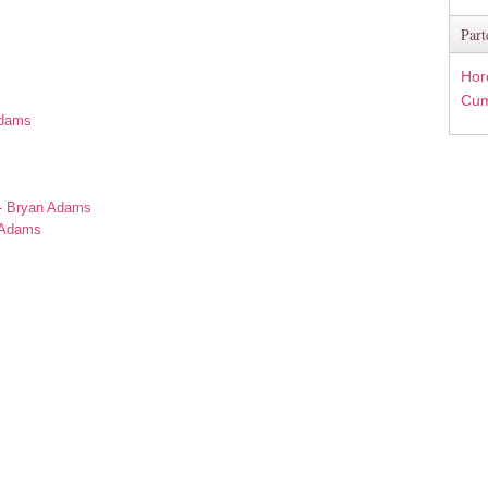
Part
Hor
Cum
Adams
s
 - Bryan Adams
n Adams