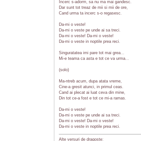
Incerc s-adorm, sa nu ma mai gandesc.
Dar sunt tot treaz de mii si mii de ore,
Cand urma ta incerc s-o regasesc.
Da-mi o veste!
Da-mi o veste pe unde ai sa treci.
Da-mi o veste! Da-mi o veste!
Da-mi o veste in noptile prea reci.
Singuratatea imi pare tot mai grea...
Mi-e teama ca asta e tot ce va urma...
(solo)
Ma-ntreb acum, dupa atata vreme,
Cine-a gresit atunci, in primul ceas.
Cand ai plecat ai luat ceva din mine,
Din tot ce-a fost e tot ce mi-a ramas.
Da-mi o veste!
Da-mi o veste pe unde ai sa treci.
Da-mi o veste! Da-mi o veste!
Da-mi o veste in noptile prea reci.
Alte versuri de dragoste: