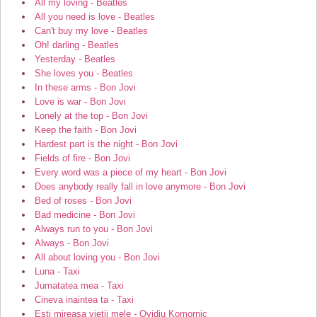
All my loving - Beatles
All you need is love - Beatles
Can't buy my love - Beatles
Oh! darling - Beatles
Yesterday - Beatles
She loves you - Beatles
In these arms - Bon Jovi
Love is war - Bon Jovi
Lonely at the top - Bon Jovi
Keep the faith - Bon Jovi
Hardest part is the night - Bon Jovi
Fields of fire - Bon Jovi
Every word was a piece of my heart - Bon Jovi
Does anybody really fall in love anymore - Bon Jovi
Bed of roses - Bon Jovi
Bad medicine - Bon Jovi
Always run to you - Bon Jovi
Always - Bon Jovi
All about loving you - Bon Jovi
Luna - Taxi
Jumatatea mea - Taxi
Cineva inaintea ta - Taxi
Esti mireasa vietii mele - Ovidiu Komornic