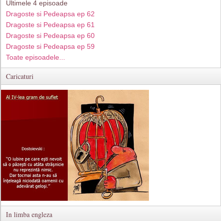
Ultimele 4 episoade
Dragoste si Pedeapsa ep 62
Dragoste si Pedeapsa ep 61
Dragoste si Pedeapsa ep 60
Dragoste si Pedeapsa ep 59
Toate episoadele...
Caricaturi
In limba engleza