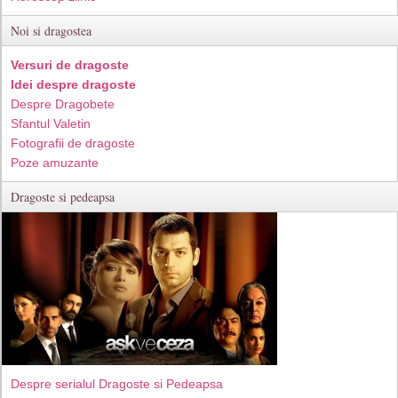
Noi si dragostea
Versuri de dragoste
Idei despre dragoste
Despre Dragobete
Sfantul Valetin
Fotografii de dragoste
Poze amuzante
Dragoste si pedeapsa
Despre serialul Dragoste si Pedeapsa