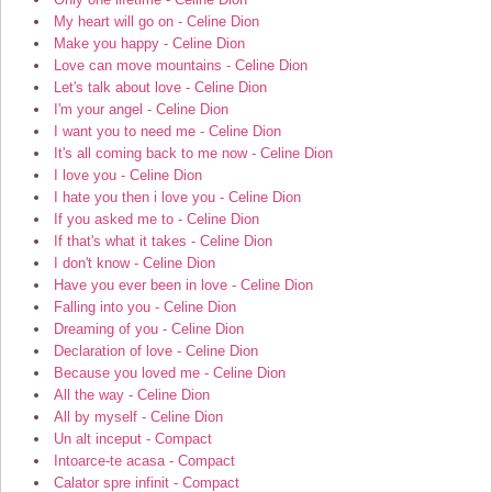
My heart will go on - Celine Dion
Make you happy - Celine Dion
Love can move mountains - Celine Dion
Let's talk about love - Celine Dion
I'm your angel - Celine Dion
I want you to need me - Celine Dion
It's all coming back to me now - Celine Dion
I love you - Celine Dion
I hate you then i love you - Celine Dion
If you asked me to - Celine Dion
If that's what it takes - Celine Dion
I don't know - Celine Dion
Have you ever been in love - Celine Dion
Falling into you - Celine Dion
Dreaming of you - Celine Dion
Declaration of love - Celine Dion
Because you loved me - Celine Dion
All the way - Celine Dion
All by myself - Celine Dion
Un alt inceput - Compact
Intoarce-te acasa - Compact
Calator spre infinit - Compact