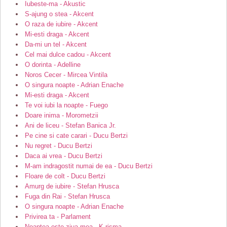
Iubeste-ma - Akustic
S-ajung o stea - Akcent
O raza de iubire - Akcent
Mi-esti draga - Akcent
Da-mi un tel - Akcent
Cel mai dulce cadou - Akcent
O dorinta - Adelline
Noros Cecer - Mircea Vintila
O singura noapte - Adrian Enache
Mi-esti draga - Akcent
Te voi iubi la noapte - Fuego
Doare inima - Morometzii
Ani de liceu - Stefan Banica Jr.
Pe cine si cate carari - Ducu Bertzi
Nu regret - Ducu Bertzi
Daca ai vrea - Ducu Bertzi
M-am indragostit numai de ea - Ducu Bertzi
Floare de colt - Ducu Bertzi
Amurg de iubire - Stefan Hrusca
Fuga din Rai - Stefan Hrusca
O singura noapte - Adrian Enache
Privirea ta - Parlament
Noaptea este ziua mea - K-risma