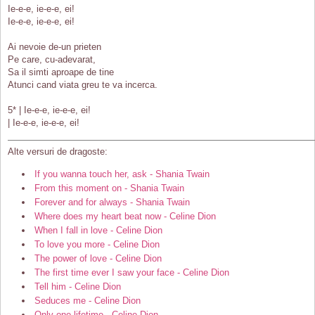
Ie-e-e, ie-e-e, ei!
Ie-e-e, ie-e-e, ei!
Ai nevoie de-un prieten
Pe care, cu-adevarat,
Sa il simti aproape de tine
Atunci cand viata greu te va incerca.
5* | Ie-e-e, ie-e-e, ei!
| Ie-e-e, ie-e-e, ei!
Alte versuri de dragoste:
If you wanna touch her, ask - Shania Twain
From this moment on - Shania Twain
Forever and for always - Shania Twain
Where does my heart beat now - Celine Dion
When I fall in love - Celine Dion
To love you more - Celine Dion
The power of love - Celine Dion
The first time ever I saw your face - Celine Dion
Tell him - Celine Dion
Seduces me - Celine Dion
Only one lifetime - Celine Dion