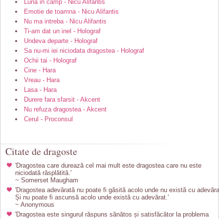
Luna in camp - Nicu Alifantis
Emotie de toamna - Nicu Alifantis
Nu ma intreba - Nicu Alifantis
Ti-am dat un inel - Holograf
Undeva departe - Holograf
Sa nu-mi iei niciodata dragostea - Holograf
Ochii tai - Holograf
Cine - Hara
Vreau - Hara
Lasa - Hara
Durere fara sfarsit - Akcent
Nu refuza dragostea - Akcent
Cerul - Proconsul
Citate de dragoste
'Dragostea care durează cel mai mult este dragostea care nu este
niciodată răsplătită.'
~ Somerset Maugham
'Dragostea adevărată nu poate fi găsită acolo unde nu există cu adevăra
Și nu poate fi ascunsă acolo unde există cu adevărat.'
~ Anonymous
'Dragostea este singurul răspuns sănătos și satisfăcător la problema