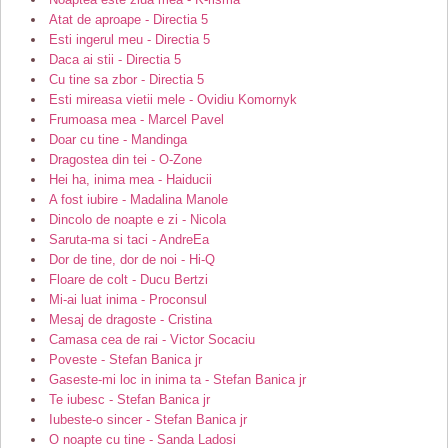
Atat de aproape - Directia 5
Esti ingerul meu - Directia 5
Daca ai stii - Directia 5
Cu tine sa zbor - Directia 5
Esti mireasa vietii mele - Ovidiu Komornyk
Frumoasa mea - Marcel Pavel
Doar cu tine - Mandinga
Dragostea din tei - O-Zone
Hei ha, inima mea - Haiducii
A fost iubire - Madalina Manole
Dincolo de noapte e zi - Nicola
Saruta-ma si taci - AndreEa
Dor de tine, dor de noi - Hi-Q
Floare de colt - Ducu Bertzi
Mi-ai luat inima - Proconsul
Mesaj de dragoste - Cristina
Camasa cea de rai - Victor Socaciu
Poveste - Stefan Banica jr
Gaseste-mi loc in inima ta - Stefan Banica jr
Te iubesc - Stefan Banica jr
Iubeste-o sincer - Stefan Banica jr
O noapte cu tine - Sanda Ladosi