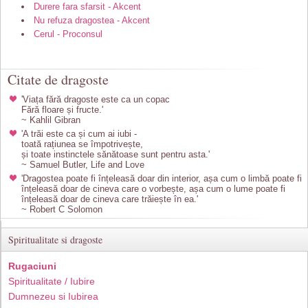
Durere fara sfarsit - Akcent
Nu refuza dragostea - Akcent
Cerul - Proconsul
Citate de dragoste
'Viața fără dragoste este ca un copac
Fără floare și fructe.'
~ Kahlil Gibran
'A trăi este ca și cum ai iubi -
toată rațiunea se împotrivește,
și toate instinctele sănătoase sunt pentru asta.'
~ Samuel Butler, Life and Love
'Dragostea poate fi înțeleasă doar din interior, așa cum o limbă poate fi
înțeleasă doar de cineva care o vorbește, așa cum o lume poate fi
înțeleasă doar de cineva care trăiește în ea.'
~ Robert C Solomon
Spiritualitate si dragoste
Rugaciuni
Spiritualitate / Iubire
Dumnezeu si Iubirea