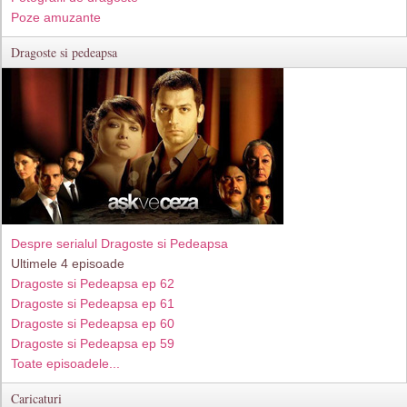
Poze amuzante
Dragoste si pedeapsa
Despre serialul Dragoste si Pedeapsa
Ultimele 4 episoade
Dragoste si Pedeapsa ep 62
Dragoste si Pedeapsa ep 61
Dragoste si Pedeapsa ep 60
Dragoste si Pedeapsa ep 59
Toate episoadele...
Caricaturi