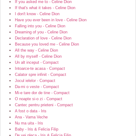
If you asked me to - Celine Dion
If that's what it takes - Celine Dion
I don't know - Celine Dion
Have you ever been in love - Celine Dion
Falling into you - Celine Dion
Dreaming of you - Celine Dion
Declaration of love - Celine Dion
Because you loved me - Celine Dion
All the way - Celine Dion
All by myself - Celine Dion
Un alt inceput - Compact
Intoarce-te acasa - Compact
Calator spre infinit - Compact
Jocul ielelor - Compact
Da-mi o veste - Compact
Mi-e tare dor de tine - Compact
O noapte si-o zi - Compact
Cantec pentru prieteni - Compact
A fost o data - Iris
Ana - Vama Veche
Nu ma uita - Iris
Baby - Iris & Felicia Filip
De vei pleca - Iris & Felicia Filip