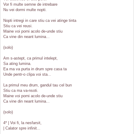
Vor fi multe semne de intrebare
Nu vei dormi multe nopti.
Nopti intregi in care stiu ca vei atinge tinta
Stiu ca vei reusi.
Maine voi porni acolo de-unde stiu
Ca vine din neant lumina...
(solo)
Am s-astept, ca primul intelept,
Sa ating lumina.
Ea ma va purta in drum spre casa ta
Unde pentr-o clipa voi sta...
La primul meu drum, gandul tau cel bun
Stiu ca ma va-nsoti.
Maine voi porni acolo de-unde stiu
Ca vine din neant lumina...
(solo)
4* | Voi fi, la nesfarsit,
| Calator spre infinit...