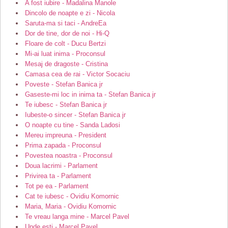
A fost iubire - Madalina Manole
Dincolo de noapte e zi - Nicola
Saruta-ma si taci - AndreEa
Dor de tine, dor de noi - Hi-Q
Floare de colt - Ducu Bertzi
Mi-ai luat inima - Proconsul
Mesaj de dragoste - Cristina
Camasa cea de rai - Victor Socaciu
Poveste - Stefan Banica jr
Gaseste-mi loc in inima ta - Stefan Banica jr
Te iubesc - Stefan Banica jr
Iubeste-o sincer - Stefan Banica jr
O noapte cu tine - Sanda Ladosi
Mereu impreuna - President
Prima zapada - Proconsul
Povestea noastra - Proconsul
Doua lacrimi - Parlament
Privirea ta - Parlament
Tot pe ea - Parlament
Cat te iubesc - Ovidiu Komornic
Maria, Maria - Ovidiu Komornic
Te vreau langa mine - Marcel Pavel
Unde esti - Marcel Pavel