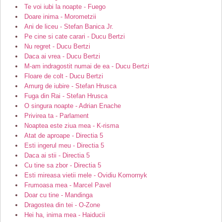
Te voi iubi la noapte - Fuego
Doare inima - Morometzii
Ani de liceu - Stefan Banica Jr.
Pe cine si cate carari - Ducu Bertzi
Nu regret - Ducu Bertzi
Daca ai vrea - Ducu Bertzi
M-am indragostit numai de ea - Ducu Bertzi
Floare de colt - Ducu Bertzi
Amurg de iubire - Stefan Hrusca
Fuga din Rai - Stefan Hrusca
O singura noapte - Adrian Enache
Privirea ta - Parlament
Noaptea este ziua mea - K-risma
Atat de aproape - Directia 5
Esti ingerul meu - Directia 5
Daca ai stii - Directia 5
Cu tine sa zbor - Directia 5
Esti mireasa vietii mele - Ovidiu Komornyk
Frumoasa mea - Marcel Pavel
Doar cu tine - Mandinga
Dragostea din tei - O-Zone
Hei ha, inima mea - Haiducii