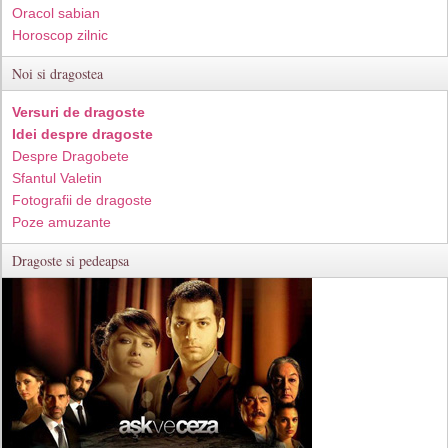
Oracol sabian
Horoscop zilnic
Noi si dragostea
Versuri de dragoste
Idei despre dragoste
Despre Dragobete
Sfantul Valetin
Fotografii de dragoste
Poze amuzante
Dragoste si pedeapsa