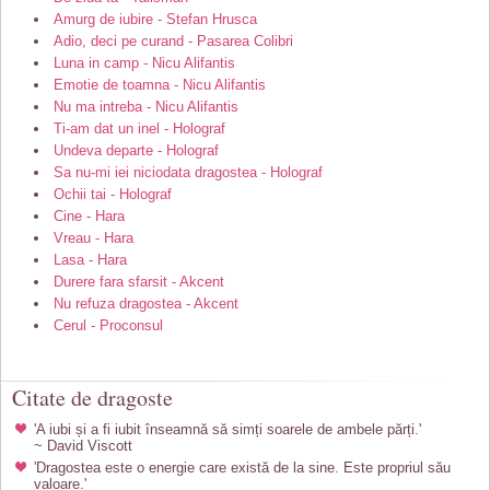
Amurg de iubire - Stefan Hrusca
Adio, deci pe curand - Pasarea Colibri
Luna in camp - Nicu Alifantis
Emotie de toamna - Nicu Alifantis
Nu ma intreba - Nicu Alifantis
Ti-am dat un inel - Holograf
Undeva departe - Holograf
Sa nu-mi iei niciodata dragostea - Holograf
Ochii tai - Holograf
Cine - Hara
Vreau - Hara
Lasa - Hara
Durere fara sfarsit - Akcent
Nu refuza dragostea - Akcent
Cerul - Proconsul
Citate de dragoste
'A iubi și a fi iubit înseamnă să simți soarele de ambele părți.'
~ David Viscott
'Dragostea este o energie care există de la sine. Este propriul său
valoare.'