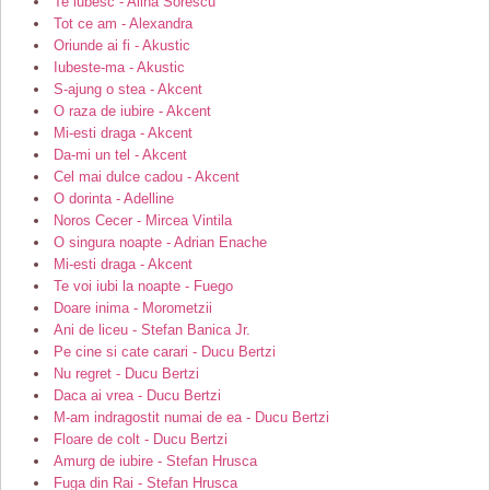
Te iubesc - Alina Sorescu
Tot ce am - Alexandra
Oriunde ai fi - Akustic
Iubeste-ma - Akustic
S-ajung o stea - Akcent
O raza de iubire - Akcent
Mi-esti draga - Akcent
Da-mi un tel - Akcent
Cel mai dulce cadou - Akcent
O dorinta - Adelline
Noros Cecer - Mircea Vintila
O singura noapte - Adrian Enache
Mi-esti draga - Akcent
Te voi iubi la noapte - Fuego
Doare inima - Morometzii
Ani de liceu - Stefan Banica Jr.
Pe cine si cate carari - Ducu Bertzi
Nu regret - Ducu Bertzi
Daca ai vrea - Ducu Bertzi
M-am indragostit numai de ea - Ducu Bertzi
Floare de colt - Ducu Bertzi
Amurg de iubire - Stefan Hrusca
Fuga din Rai - Stefan Hrusca