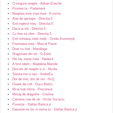
O singura noapte - Adrian Enache
Privirea ta - Parlament
Noaptea este ziua mea - K-risma
Atat de aproape - Directia 5
Esti ingerul meu - Directia 5
Daca ai stii - Directia 5
Cu tine sa zbor - Directia 5
Esti mireasa vietii mele - Ovidiu Komornyk
Frumoasa mea - Marcel Pavel
Doar cu tine - Mandinga
Dragostea din tei - O-Zone
Hei ha, inima mea - Haiducii
A fost iubire - Madalina Manole
Dincolo de noapte e zi - Nicola
Saruta-ma si taci - AndreEa
Dor de tine, dor de noi - Hi-Q
Floare de colt - Ducu Bertzi
Mi-ai luat inima - Proconsul
Mesaj de dragoste - Cristina
Camasa cea de rai - Victor Socaciu
Poveste - Stefan Banica jr
Gaseste-mi loc in inima ta - Stefan Banica jr