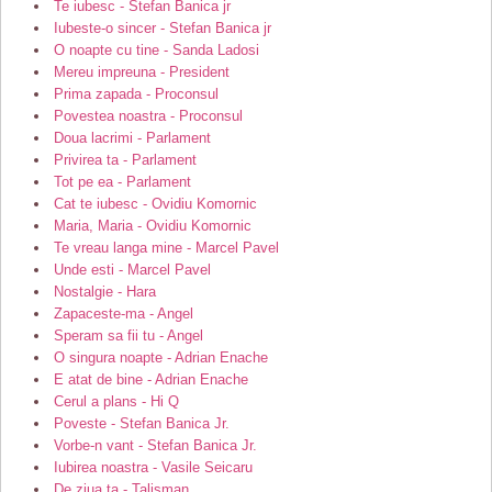
Te iubesc - Stefan Banica jr
Iubeste-o sincer - Stefan Banica jr
O noapte cu tine - Sanda Ladosi
Mereu impreuna - President
Prima zapada - Proconsul
Povestea noastra - Proconsul
Doua lacrimi - Parlament
Privirea ta - Parlament
Tot pe ea - Parlament
Cat te iubesc - Ovidiu Komornic
Maria, Maria - Ovidiu Komornic
Te vreau langa mine - Marcel Pavel
Unde esti - Marcel Pavel
Nostalgie - Hara
Zapaceste-ma - Angel
Speram sa fii tu - Angel
O singura noapte - Adrian Enache
E atat de bine - Adrian Enache
Cerul a plans - Hi Q
Poveste - Stefan Banica Jr.
Vorbe-n vant - Stefan Banica Jr.
Iubirea noastra - Vasile Seicaru
De ziua ta - Talisman