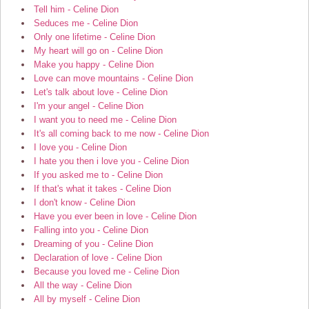
Tell him - Celine Dion
Seduces me - Celine Dion
Only one lifetime - Celine Dion
My heart will go on - Celine Dion
Make you happy - Celine Dion
Love can move mountains - Celine Dion
Let's talk about love - Celine Dion
I'm your angel - Celine Dion
I want you to need me - Celine Dion
It's all coming back to me now - Celine Dion
I love you - Celine Dion
I hate you then i love you - Celine Dion
If you asked me to - Celine Dion
If that's what it takes - Celine Dion
I don't know - Celine Dion
Have you ever been in love - Celine Dion
Falling into you - Celine Dion
Dreaming of you - Celine Dion
Declaration of love - Celine Dion
Because you loved me - Celine Dion
All the way - Celine Dion
All by myself - Celine Dion