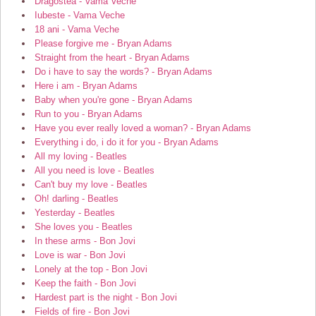
Dragostea - Vama Veche
Iubeste - Vama Veche
18 ani - Vama Veche
Please forgive me - Bryan Adams
Straight from the heart - Bryan Adams
Do i have to say the words? - Bryan Adams
Here i am - Bryan Adams
Baby when you're gone - Bryan Adams
Run to you - Bryan Adams
Have you ever really loved a woman? - Bryan Adams
Everything i do, i do it for you - Bryan Adams
All my loving - Beatles
All you need is love - Beatles
Can't buy my love - Beatles
Oh! darling - Beatles
Yesterday - Beatles
She loves you - Beatles
In these arms - Bon Jovi
Love is war - Bon Jovi
Lonely at the top - Bon Jovi
Keep the faith - Bon Jovi
Hardest part is the night - Bon Jovi
Fields of fire - Bon Jovi