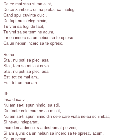
De ce mai stau si ma alint,
De ce zambesc si ma prefac ca inteleg
Cand spui cuvinte dulci,
De fapt nu inteleg nimic,
Tu vrei sa fugi de fapt,
Tu vrei sa se termine acum,
Iar eu incerc ca un nebun sa te opresc.
Ca un nebun incerc sa te opresc.
Refren:
Stai, nu poti sa pleci asa
Stai, fara sa-mi lasi ceva
Stai, nu poti sa pleci asa
Esti tot ce mai am...
Esti tot ce mai am...
III:
Insa daca vii,
Nu am sa-ti spun nimic, sa stii,
Din toate cele care ne-au mintit,
Nu am sa-ti spun nimic din cele care viata ne-au schimbat,
Si ne-au indepartat,
Increderea din noi s-a destramat pe veci,
Si am ajuns ca un nebun sa incerc sa te opresc, acum,
Ca un nebun ...