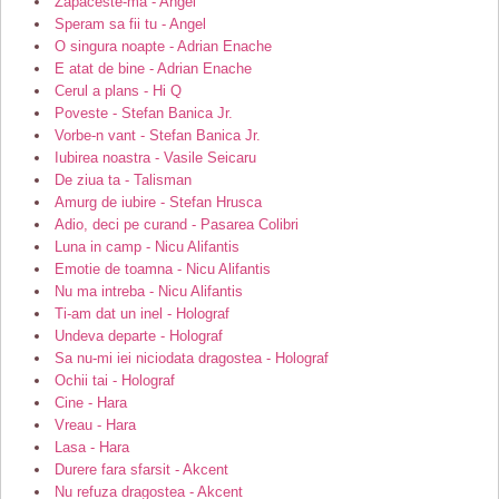
Zapaceste-ma - Angel
Speram sa fii tu - Angel
O singura noapte - Adrian Enache
E atat de bine - Adrian Enache
Cerul a plans - Hi Q
Poveste - Stefan Banica Jr.
Vorbe-n vant - Stefan Banica Jr.
Iubirea noastra - Vasile Seicaru
De ziua ta - Talisman
Amurg de iubire - Stefan Hrusca
Adio, deci pe curand - Pasarea Colibri
Luna in camp - Nicu Alifantis
Emotie de toamna - Nicu Alifantis
Nu ma intreba - Nicu Alifantis
Ti-am dat un inel - Holograf
Undeva departe - Holograf
Sa nu-mi iei niciodata dragostea - Holograf
Ochii tai - Holograf
Cine - Hara
Vreau - Hara
Lasa - Hara
Durere fara sfarsit - Akcent
Nu refuza dragostea - Akcent