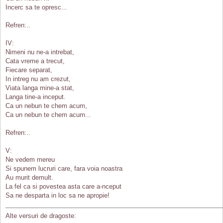
Incerc sa te opresc...
Refren:..
IV:
Nimeni nu ne-a intrebat,
Cata vreme a trecut,
Fiecare separat,
In intreg nu am crezut,
Viata langa mine-a stat,
Langa tine-a inceput.
Ca un nebun te chem acum,
Ca un nebun te chem acum...
Refren:..
V:
Ne vedem mereu
Si spunem lucruri care, fara voia noastra
Au murit demult.
La fel ca si povestea asta care a-nceput
Sa ne desparta in loc sa ne apropie!
Alte versuri de dragoste: