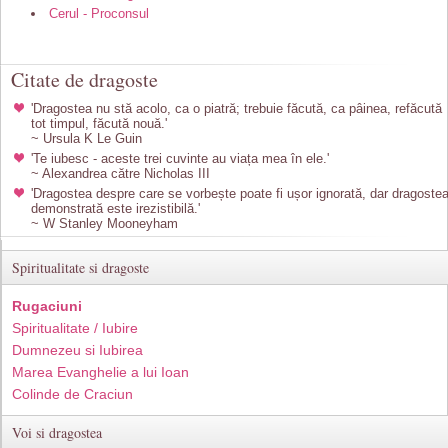
Cerul - Proconsul
Citate de dragoste
'Dragostea nu stă acolo, ca o piatră; trebuie făcută, ca pâinea, refăcută
tot timpul, făcută nouă.'
~ Ursula K Le Guin
'Te iubesc - aceste trei cuvinte au viața mea în ele.'
~ Alexandrea către Nicholas III
'Dragostea despre care se vorbește poate fi ușor ignorată, dar dragoste
demonstrată este irezistibilă.'
~ W Stanley Mooneyham
Spiritualitate si dragoste
Rugaciuni
Spiritualitate / Iubire
Dumnezeu si Iubirea
Marea Evanghelie a lui Ioan
Colinde de Craciun
Voi si dragostea