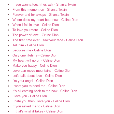
If you wanna touch her, ask - Shania Twain
From this moment on - Shania Twain
Forever and for always - Shania Twain
Where does my heart beat now - Celine Dion
When I fall in love - Celine Dion
To love you more - Celine Dion
The power of love - Celine Dion
The first time ever I saw your face - Celine Dion
Tell him - Celine Dion
Seduces me - Celine Dion
Only one lifetime - Celine Dion
My heart will go on - Celine Dion
Make you happy - Celine Dion
Love can move mountains - Celine Dion
Let's talk about love - Celine Dion
I'm your angel - Celine Dion
I want you to need me - Celine Dion
It's all coming back to me now - Celine Dion
I love you - Celine Dion
I hate you then i love you - Celine Dion
If you asked me to - Celine Dion
If that's what it takes - Celine Dion