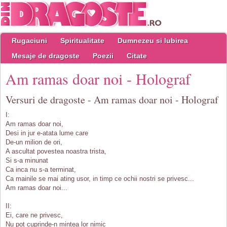
Rugaciuni
Spiritualitate
Dumnezeu si Iubirea
Mesaje de dragoste
Poezii
Citate
Am ramas doar noi - Holograf
Versuri de dragoste - Am ramas doar noi - Holograf
I:
Am ramas doar noi,
Desi in jur e-atata lume care
De-un milion de ori,
A ascultat povestea noastra trista,
Si s-a minunat
Ca inca nu s-a terminat,
Ca mainile se mai ating usor, in timp ce ochii nostri se privesc...
Am ramas doar noi...
II:
Ei, care ne privesc,
Nu pot cuprinde-n mintea lor nimic