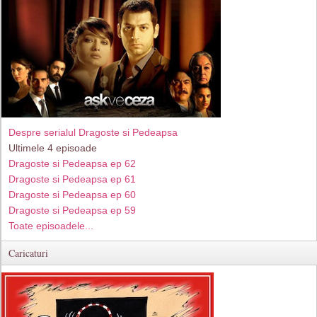
Despre serialul Dragoste si Pedeapsa
Ultimele 4 episoade
Dragoste si Pedeapsa ep 62
Dragoste si Pedeapsa ep 61
Dragoste si Pedeapsa ep 60
Dragoste si Pedeapsa ep 59
Toate episoadele...
Caricaturi