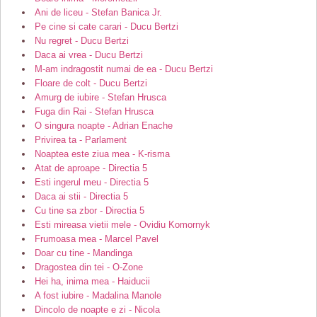
Ani de liceu - Stefan Banica Jr.
Pe cine si cate carari - Ducu Bertzi
Nu regret - Ducu Bertzi
Daca ai vrea - Ducu Bertzi
M-am indragostit numai de ea - Ducu Bertzi
Floare de colt - Ducu Bertzi
Amurg de iubire - Stefan Hrusca
Fuga din Rai - Stefan Hrusca
O singura noapte - Adrian Enache
Privirea ta - Parlament
Noaptea este ziua mea - K-risma
Atat de aproape - Directia 5
Esti ingerul meu - Directia 5
Daca ai stii - Directia 5
Cu tine sa zbor - Directia 5
Esti mireasa vietii mele - Ovidiu Komornyk
Frumoasa mea - Marcel Pavel
Doar cu tine - Mandinga
Dragostea din tei - O-Zone
Hei ha, inima mea - Haiducii
A fost iubire - Madalina Manole
Dincolo de noapte e zi - Nicola