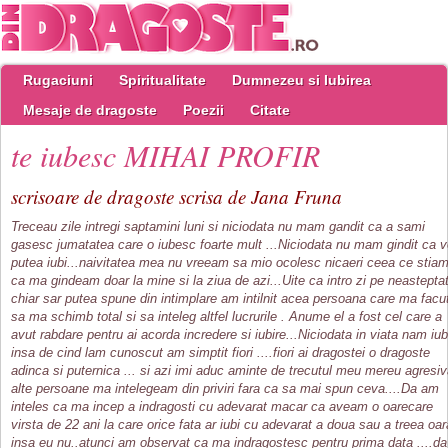
Rugaciuni
Spiritualitate
Dumnezeu si Iubirea
Mesaje de dragoste
Poezii
Citate
te iubesc MIHAI PROFIR
scrisoare de dragoste scrisa de Jana Fruna
Treceau zile intregi saptamini luni si niciodata nu mam gandit ca a sami
gasesc jumatatea care o iubesc foarte mult ...Niciodata nu mam gindit ca v
putea iubi...naivitatea mea nu vreeam sa mio ocolesc nicaeri ceea ce stia
ca ma gindeam doar la mine si la ziua de azi...Uite ca intro zi pe neastepta
chiar sar putea spune din intimplare am intilnit acea persoana care ma facu
sa ma schimb total si sa inteleg altfel lucrurile . Anume el a fost cel care a
avut rabdare pentru ai acorda incredere si iubire...Niciodata in viata nam iub
insa de cind lam cunoscut am simptit fiori ....fiori ai dragostei o dragoste
adinca si puternica ... si azi imi aduc aminte de trecutul meu mereu agresi
alte persoane ma intelegeam din priviri fara ca sa mai spun ceva....Da am
inteles ca ma incep a indragosti cu adevarat macar ca aveam o oarecare
virsta de 22 ani la care orice fata ar iubi cu adevarat a doua sau a treea oar
insa eu nu..atunci am observat ca ma indragostesc pentru prima data ....da