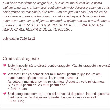
e un baiat tare simpatic dragut bun , bun de tot ma cucerit de la prima
intilnire si nu am vrut sami arat sentimentele mele deoarece stiam eu ca a
baiat trebuie sa mai aiba si alte fete ....mi-am pus un scop : sal fac ca sa
ma iubeasca ...asa si a fost doar ca si el sa indragostit de la inceput de
mine avem acus un an si jumate dar cred ca relatia noastra e una de succ
...asta e IL IUBESC EL E TOTUL PENTRU MINE ....E VIATA MEA SI
AERUL CAREL RESPIR ZI DE ZI. TE IUBESC .
publicata in
2016-12-11
Citate de dragoste
'Este imposibil să te căiești pentru dragoste. Păcatul dragostei nu există
~ Muriel Spark
'Am fost uimit că oamenii pot muri martiri pentru religia lor - m-am
cutremurat la gândul acesta. Nu mă mai cutremur.
Aș putea fi martirizat pentru religia mea. Dragostea este religia mea.
Și aș muri pentru ea. Aș muri pentru tine.'
~ John Keats
'Unde dragostea domnește, nu există voință de putere; iar unde puterea
predomină, acolo dragostea lipsește. Unul este umbra celuilalt.'
~ Carl Jung