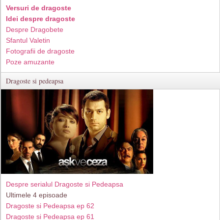
Versuri de dragoste
Idei despre dragoste
Despre Dragobete
Sfantul Valetin
Fotografii de dragoste
Poze amuzante
Dragoste si pedeapsa
Despre serialul Dragoste si Pedeapsa
Ultimele 4 episoade
Dragoste si Pedeapsa ep 62
Dragoste si Pedeapsa ep 61