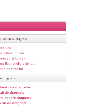
itualitate si dragoste
aciuni
itualitate / Iubire
nezeu si Iubirea
ea Evanghelie a lui Ioan
inde de Craciun
si dragostea
laratii de dragoste
zii de dragoste
ate despre dragoste
esti de dragoste