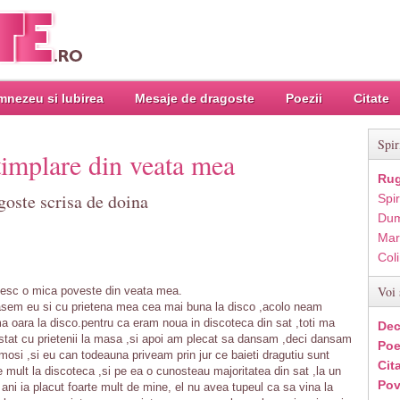
nezeu si Iubirea
Mesaje de dragoste
Poezii
Citate
Spir
timplare din veata mea
Rug
goste scrisa de doina
Spir
Dum
Mar
Col
Voi 
esc o mica poveste din veata mea.
ecasem eu si cu prietena mea cea mai buna la disco ,acolo neam
rima oara la disco.pentru ca eram noua in discoteca din sat ,toti ma
Dec
stat cu prietenii la masa ,si apoi am plecat sa dansam ,deci dansam
Poe
umosi ,si eu can todeauna priveam prin jur ce baieti dragutiu sunt
Cit
mult la discoteca ,si pe ea o cunosteau majoritatea din sat ,la un
Pov
ni ia placut foarte mult de mine, el nu avea tupeul ca sa vina la