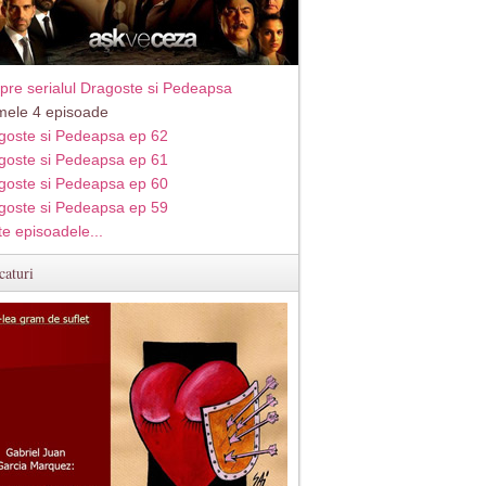
pre serialul Dragoste si Pedeapsa
imele 4 episoade
goste si Pedeapsa ep 62
goste si Pedeapsa ep 61
goste si Pedeapsa ep 60
goste si Pedeapsa ep 59
te episoadele...
caturi