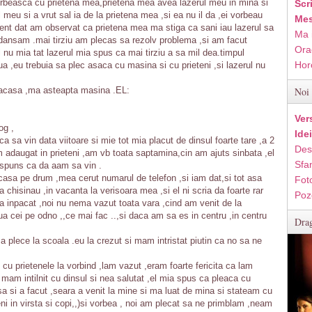
orbeasca cu prietena mea,prietena mea avea lazerul meu in mina si
Scr
l meu si a vrut sal ia de la prietena mea ,si ea nu il da ,ei vorbeau
Mes
ent dat am observat ca prietena mea ma stiga ca sani iau lazerul sa
Ma 
a dansam .mai tirziu am plecas sa rezolv problema ,si am facut
Ora
l nu mia tat lazerul mia spus ca mai tirziu a sa mil dea.timpul
Hor
ua ,eu trebuia sa plec asaca cu masina si cu prieteni ,si lazerul nu
c acasa ,ma asteapta masina .EL:
Noi 
Ver
og ,
Ide
a sa vin data viitoare si mie tot mia placut de dinsul foarte tare ,a 2
Des
m adaugat in prieteni ,am vb toata saptamina,cin am ajuts sinbata ,el
Sfan
raspuns ca da aam sa vin .
casa pe drum ,mea cerut numarul de telefon ,si iam dat,si tot asa
Fot
chisinau ,in vacanta la verisoara mea ,si el ni scria da foarte rar
Poz
nea inpacat ,noi nu nema vazut toata vara ,cind am venit de la
iua cei pe odno ,,ce mai fac ..,si daca am sa es in centru ,in centru
Drag
a plece la scoala .eu la crezut si mam intristat piutin ca no sa ne
cu prietenele la vorbind ,lam vazut ,eram foarte fericita ca lam
p mam intilnit cu dinsul si nea salutat ,el mia spus ca pleaca cu
sa si a facut ,seara a venit la mine si ma luat de mina si stateam cu
meni in virsta si copi,,)si vorbea , noi am plecat sa ne primblam ,neam