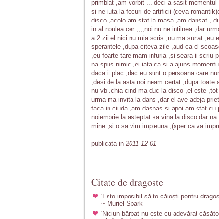
primblat ,am vorbit ....deci a sasit momentul c
si ne iuta la focuri de artificii (ceva romanti
disco ,acolo am stat la masa ,am dansat , 
in al noulea cer ,,,,noi nu ne intilnea ,dar urm
a 2 zii el nici nu mia scris ,nu ma sunat ,eu 
sperantele ,dupa citeva zile ,aud ca el scoas
,eu foarte tare mam infuria ,si seara ii scri
na spus nimic ,ei iata ca si a ajuns momentu
daca il plac ,dac eu sunt o persoana care num
,desi de la asta noi neam certat ,dupa toate 
nu vb .chia cind ma duc la disco ,el este ,to
urma ma invita la dans ,dar el ave adeja priete
faca in ciuda ,am dasnas si apoi am stat cu 
noiembrie la asteptat sa vina la disco dar na 
mine ,si o sa vim impleuna ,(sper ca va imp
publicata in
2011-12-01
Citate de dragoste
'Este imposibil să te căiești pentru dragos
~ Muriel Spark
'Niciun bărbat nu este cu adevărat căsător