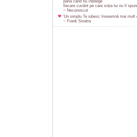
până când nu înțelege
fiecare cuvânt pe care soția lui nu îl spun
~ Necunoscut
'Un simplu Te iubesc înseamnă mai mult de
~ Frank Sinatra