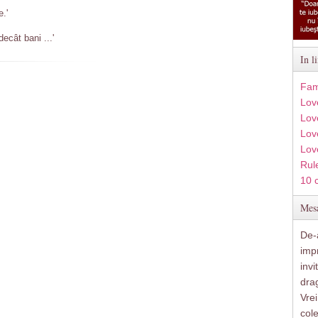
e.'
cât bani ...'
In l
Fam
Lov
Lov
Love
Lov
Rule
10 
Mesa
De-a
imp
inv
drag
Vre
col