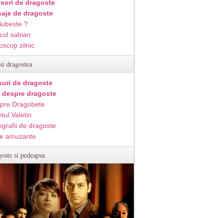
isori de dragoste
aje de dragoste
iubeste ?
col sabian
oscop zilnic
si dragostea
suri de dragoste
i despre dragoste
pre Dragobete
tul Valetin
ografii de dragoste
e amuzante
oste si pedeapsa