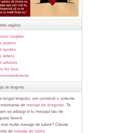
imba engleza
ous couples
e poems
e quotes
 letters
e advices
s for love
commandments
je de dragoste
 lungul timpului, am construit o colectie
resionanta de
mesaje de dragoste
. Te
itam sa adaugi si tu mesajul tau de
oste favorit.
i mai multe mesaje de iubire? Citeste
ectia de
mesaje de iubire.