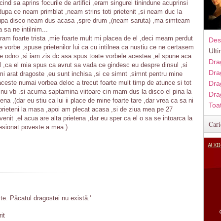
ind sa aprins focurile de artifici ,eram singurei tinindune acuprinsi
k)dupa ce neam primblat ,neam strins toti prietenit ,si neam duc la
dupa disco neam dus acasa ,spre drum ,(neam saruta) ,ma simteam
a sa ne intilnim...
eram foarte trista ,mie foarte mult mi placea de el ,deci meam perdut
Des
e vorbe ,spuse prietenilor lui ca cu intilnea ca nustiu ce ne certasem
Ult
u pe odno ,si iam zis dc asa spus toate vorbele acestea ,el spune aca
Dra
l ,ca el mia spus ca avrut sa vada ce gindesc eu despre dinsul ,si
Dra
i arat dragoste ,eu sunt inchisa ,si ce simnt ,simnt pentru mine
aceste numai vorbea deloc a trecut foarte mult timp de atunce si tot
Dra
t nu vb .si acuma saptamina viitoare cin mam dus la disco el pina la
Dra
na ,(dar eu stiu ca lui ii place de mine foarte tare ,dar vrea ca sa ni
Toa
prieteni la masa ,apoi am plecat acasa ,si de ziua mea pe 27
venit ,el acua are alta prietena ,dar eu sper ca el o sa se intoarca la
Cari
resionat poveste a mea )
te. Păcatul dragostei nu există.'
it