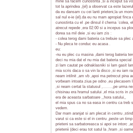
mine sa facem cunostinta ,si a inceput sa v
tot la aprindea ,(el) a observat ca este lazeru
da eu dansam cu cei lanti prieteni,la un mom
sal nul e-ie (el).da eu nu mam apropiat finc
cunostinta cu el .pe dinsul il chema `colea, e
atrecut repede ,era 02:00 si a incepus sa plo
dorea sa mil deie ,si eu iam zis :
- colea terog dami bateria ca trebuie sa ple
- Nu pleca te conduc eu acasa .
eu:
-nu eu plec cu masina ,dami terog bateria ter
deci nu mia dat el nu mia dat bateria special c
zi lam cautat pe odnaklasniki si lam gasit la
mia scris daca o sa vin la disco ,si eu iam 
neam intilnit ,am vb ,apoi ma petrecut pina a
vorbeam intoata ziua pe odno ,eu plecasem la 
,si neam certat la statusul ,........,pe urma 
chisinau era hramul satului ,el mia scris in z
era de aceasta sarbatoare ,,hora satului,,
el mia spus ca no sa easa in centru ca treb s
vedem.
Dar mam aranjat si am plecat in centru ,stind 
varut si ca este si el in centru ,peste un tim
prieteni sa sarbatoreasca si apoi se intorc ,a
prietenii (deci erau tot satul la ,hram ,si oa