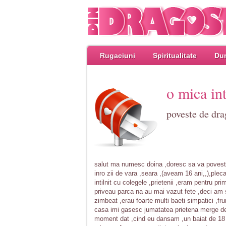
Rugaciuni
Spiritualitate
Dum
o mica in
poveste de dra
salut ma numesc doina ,doresc sa va povest
inro zii de vara ,seara ,(aveam 16 ani,,),pl
intilnit cu colegele ,prietenii ,eram pentru p
priveau parca na au mai vazut fete ,deci am 
zimbeat ,erau foarte multi baeti simpatici ,fr
casa imi gasesc jumatatea prietena merge de 
moment dat ,cind eu dansam ,un baiat de 18 a