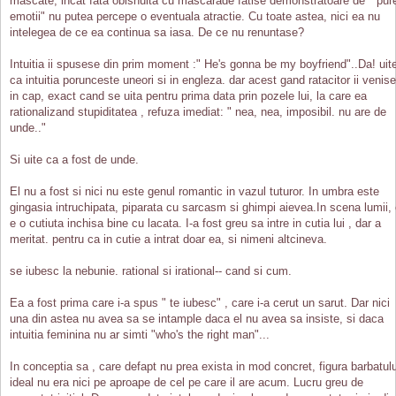
mascate, incat fata obisnuita cu mascarade fatise demonstratoare de " pur
emotii" nu putea percepe o eventuala atractie. Cu toate astea, nici ea nu
intelegea de ce ea continua sa iasa. De ce nu renuntase?
Intuitia ii spusese din prim moment :" He's gonna be my boyfriend"..Da! uit
ca intuitia porunceste uneori si in engleza. dar acest gand ratacitor ii venise
in cap, exact cand se uita pentru prima data prin pozele lui, la care ea
rationalizand stupiditatea , refuza imediat: " nea, nea, imposibil. nu are de
unde.."
Si uite ca a fost de unde.
El nu a fost si nici nu este genul romantic in vazul tuturor. In umbra este
gingasia intruchipata, piparata cu sarcasm si ghimpi aievea.In scena lumii, 
e o cutiuta inchisa bine cu lacata. I-a fost greu sa intre in cutia lui , dar a
meritat. pentru ca in cutie a intrat doar ea, si nimeni altcineva.
se iubesc la nebunie. rational si irational-- cand si cum.
Ea a fost prima care i-a spus " te iubesc" , care i-a cerut un sarut. Dar nici
una din astea nu avea sa se intample daca el nu avea sa insiste, si daca
intuitia feminina nu ar simti "who's the right man"...
In conceptia sa , care defapt nu prea exista in mod concret, figura barbatulu
ideal nu era nici pe aproape de cel pe care il are acum. Lucru greu de