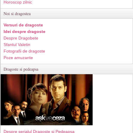
Horoscop zilnic
Noi si dragostea
Versuri de dragoste
Idei despre dragoste
Despre Dragobete
Sfantul Valetin
Fotografii de dragoste
Poze amuzante
Dragoste si pedeapsa
Despre serialul Dragoste si Pedeapsa