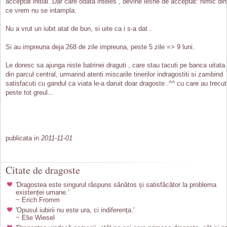
acceptat initial. Dar care odata inteles , devine lesne de acceptat: nimic din
ce vrem nu se intampla.
Nu a vrut un iubit atat de bun, si uite ca i s-a dat .
Si au impreuna deja 268 de zile impreuna, peste 5 zile => 9 luni.
Le doresc sa ajunga niste batrinei draguti , care stau tacuti pe banca uitata
din parcul central, urmarind atenti miscarile tinerilor indragostiti si zambind
satisfacuti cu gandul ca viata le-a daruit doar dragoste..^^ cu care au trecut
peste tot greul...
publicata in
2011-11-01
Citate de dragoste
'Dragostea este singurul răspuns sănătos și satisfăcător la problema
existenței umane.'
~ Erich Fromm
'Opusul iubirii nu este ura, ci indiferența.'
~ Elie Wiesel