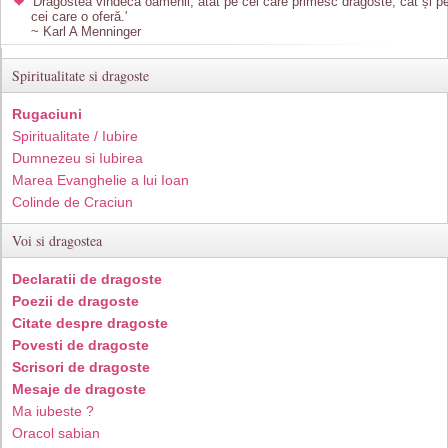
'Dragostea vindecă oamenii, atât pe cei care primesc dragoste, cât și p
cei care o oferă.'
~ Karl A Menninger
Spiritualitate si dragoste
Rugaciuni
Spiritualitate / Iubire
Dumnezeu si Iubirea
Marea Evanghelie a lui Ioan
Colinde de Craciun
Voi si dragostea
Declaratii de dragoste
Poezii de dragoste
Citate despre dragoste
Povesti de dragoste
Scrisori de dragoste
Mesaje de dragoste
Ma iubeste ?
Oracol sabian