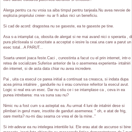
Alerga pentru ca nu vroia sa aiba timpul pentru tanjeala.Nu avea nevoie de
explozia propriului creier- nu ar fi adus nici un beneficiu.
Si cad de acord: dragostea nu se gaseste, ea te gaseste pe tine.
Asa s-a intamplat ca, obosita de alergat si ne mai avand nici o speranta , d
pura plictiseala si curiozitate a acceptat o iesire la ceai.una care a parut un
esec total...A PARUT...
Soarta uneori joaca feste.Caci , cunostinta a facut cu el prin internet, intr-o
retea de socializare.Suferise anterior de la o asemenea experienta- intalniri
din internet, si de asta data chiar nu avea incredere.
Pai , uita ca esecul ce parea initial a continuat sa creasca, si indata dupa
acea prima intalnire , gandurile nu ii erau convinse referitor la esecul avut.
Logic si real era un esec. Dar nu stiu ce i se intamplase ca , ceva in ea
punea intrebarea: ma va suna sau nu?
Nimic nu a fost cum s-a asteptat ea. Au urmat 4 luni de intalniri dese si
plimbari in gerul mare, insotite de ganduri asemenea: " oh, e atat de frig,
oare merita? nu-mi dau seama ce vrea el de la mine.."
Si intr-adevar ea nu intelegea intentiile lui. Ele erau atat de ascunse si bine