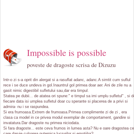
Impossible is possible
poveste de dragoste scrisa de Dizuzu
Intr-o zi s-a oprit din alergat si a rasuflat adanc, adanc.A simtit cum suflul
rece i se duce undeva in gol.Inauntrul gol primea doar aer. Ani de zile nu a
gasit nimic digestibil sufletului sau,dar era timpul.
Statea pe dubii... de atatea ori spune:" e timpul sa imi umplu sufletul" , si d
fiecare data isi umplea sufletul doar cu sperante si placerea de a privi si
admira- nu i se raspundea.
Si era frumoasa.Extrem de frumoasa.Primea complimente zi de zi , era
clasa ca model in ce privea modul exemplar de comportament, gandire si
invatatura.Dar dragoste nu primea niciodata.
Si fara dragoste... este ceva frumos in lumea asta? Nu e oare dragostea c
care daruie culoarea puternica lucrurilor si emotiilor?