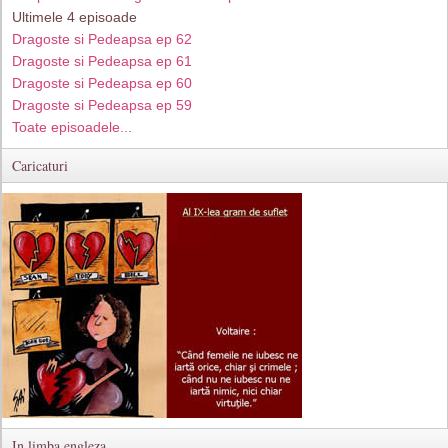
Ultimele 4 episoade
Dragoste si Pedeapsa ep 62
Dragoste si Pedeapsa ep 61
Dragoste si Pedeapsa ep 60
Dragoste si Pedeapsa ep 59
Toate episoadele...
Caricaturi
In limba engleza