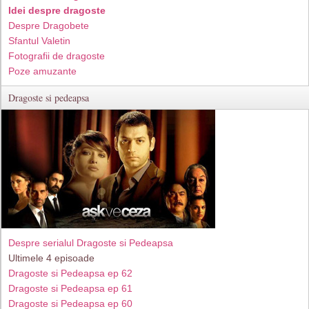
Idei despre dragoste
Despre Dragobete
Sfantul Valetin
Fotografii de dragoste
Poze amuzante
Dragoste si pedeapsa
Despre serialul Dragoste si Pedeapsa
Ultimele 4 episoade
Dragoste si Pedeapsa ep 62
Dragoste si Pedeapsa ep 61
Dragoste si Pedeapsa ep 60