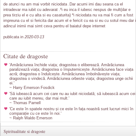
de atunci nu am mai vorbit niciodata .Dar acumi imi dau seana ca el
intradevar ma iubit cu adevarat .ªi eu inca il iubesc nespus de mult(dar e
prea tirziu el e cu alta si eu casaturita) ªi niciodata nu va mai fi cum a fost
impreuna cu el si fericita dar acum el e fericit cu ea si eu cu sotul meu dar 
adincul inimii mai simt ceva pentru el baiatul depe internet
publicata in
2020-03-13
Citate de dragoste
'Amărăciunea închide viața; dragostea o eliberează. Amărăciunea
paralizează viața; dragostea o împuternicește. Amărăciunea face viața
acră; dragostea o îndulcește. Amărăciunea îmbolnăvește viața;
dragostea o vindecă. Amărăciunea orbeste viața; dragostea unge ochii
ei.'
~ Harry Emerson Fosdick
'Să iubească acum cei care nu au iubit niciodată; să iubească acum cei
care au iubit mereu, dar mai mult.'
~ Thomas Parnell
'Ce este în spatele nostru și ce este în fața noastră sunt lucruri mici în
comparație cu ce este în noi.'
~ Ralph Waldo Emerson
Spiritualitate si dragoste