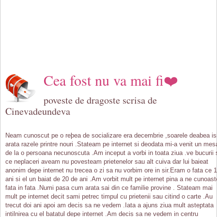
Cea fost nu va mai fi❤️
poveste de dragoste scrisa de
Cinevadeundeva
Neam cunoscut pe o reþea de socializare era decembrie ,soarele deabea is
arata razele printre nouri .Stateam pe internet si deodata mi-a venit un mes
de la o persoana necunoscuta .Am inceput a vorbi in toata ziua .ve bucurii 
ce neplaceri aveam nu povesteam prietenelor sau alt cuiva dar lui baieat
anonim depe internet nu trecea o zi sa nu vorbim ore in sir.Eram o fata ce 
ani si el un baiat de 20 de ani .Am vorbit mult pe internet pina a ne cunoast
fata in fata .Numi pasa cum arata sai din ce familie provine . Stateam mai
mult pe internet decit sami petrec timpul cu prietenii sau citind o carte .Au
trecut doi ani apoi am decis sa ne vedem .Iata a ajuns ziua mult asteptata
intilnirea cu el batatul depe internet .Am decis sa ne vedem in centru