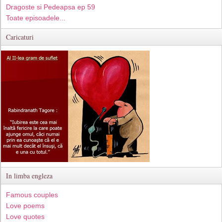
Dragoste si Pedeapsa ep 59
Toate episoadele...
Caricaturi
In limba engleza
Famous couples
Love poems
Love quotes