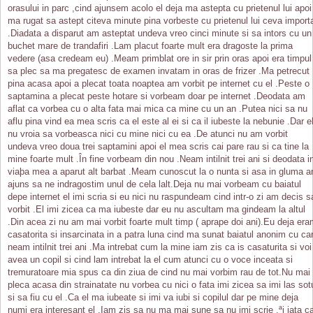
orasului in parc ,cind ajunsem acolo el deja ma astepta cu prietenul lui apoi
ma rugat sa astept citeva minute pina vorbeste cu prietenul lui ceva import
.Diadata a disparut am asteptat undeva vreo cinci minute si sa intors cu un
buchet mare de trandafiri .Lam placut foarte mult era dragoste la prima
vedere (asa credeam eu) .Meam primblat ore in sir prin oras apoi era timpul
sa plec sa ma pregatesc de examen invatam in oras de frizer .Ma petrecut
pina acasa apoi a plecat toata noaptea am vorbit pe internet cu el .Peste o
saptamina a plecat peste hotare si vorbeam doar pe internet .Deodata am
aflat ca vorbea cu o alta fata mai mica ca mine cu un an .Putea nici sa nu
aflu pina vind ea mea scris ca el este al ei si ca il iubeste la nebunie .Dar e
nu vroia sa vorbeasca nici cu mine nici cu ea .De atunci nu am vorbit
undeva vreo doua trei saptamini apoi el mea scris cai pare rau si ca tine la
mine foarte mult .În fine vorbeam din nou .Neam intilnit trei ani si deodata i
viaþa mea a aparut alt barbat .Meam cunoscut la o nunta si asa in gluma 
ajuns sa ne indragostim unul de cela lalt.Deja nu mai vorbeam cu baiatul
depe internet el imi scria si eu nici nu raspundeam cind intr-o zi am decis s
vorbit .El imi zicea ca ma iubeste dar eu nu ascultam ma gindeam la altul
.Din acea zi nu am mai vorbit foarte mult timp ( aprape doi ani).Eu deja er
casatorita si insarcinata in a patra luna cind ma sunat baiatul anonim cu ca
neam intilnit trei ani .Ma intrebat cum la mine iam zis ca is casaturita si voi
avea un copil si cind lam intrebat la el cum atunci cu o voce inceata si
tremuratoare mia spus ca din ziua de cind nu mai vorbim rau de tot.Nu mai
pleca acasa din strainatate nu vorbea cu nici o fata imi zicea sa imi las sot
si sa fiu cu el .Ca el ma iubeate si imi va iubi si copilul dar pe mine deja
numi era interesant el .Iam zis sa nu ma mai sune sa nu imi scrie .ªi iata c