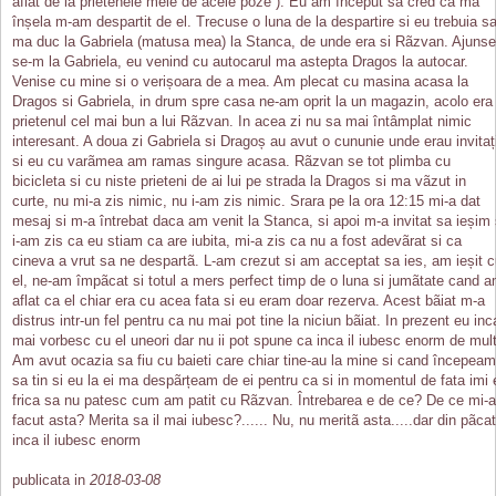
aflat de la prietenele mele de acele poze ). Eu am început sa cred ca ma
înșela m-am despartit de el. Trecuse o luna de la despartire si eu trebuia s
ma duc la Gabriela (matusa mea) la Stanca, de unde era si Rãzvan. Ajunse
se-m la Gabriela, eu venind cu autocarul ma astepta Dragos la autocar.
Venise cu mine si o verișoara de a mea. Am plecat cu masina acasa la
Dragos si Gabriela, in drum spre casa ne-am oprit la un magazin, acolo era
prietenul cel mai bun a lui Rãzvan. In acea zi nu sa mai întâmplat nimic
interesant. A doua zi Gabriela si Dragoș au avut o cununie unde erau invitaț
si eu cu varãmea am ramas singure acasa. Rãzvan se tot plimba cu
bicicleta si cu niste prieteni de ai lui pe strada la Dragos si ma vãzut in
curte, nu mi-a zis nimic, nu i-am zis nimic. Srara pe la ora 12:15 mi-a dat
mesaj si m-a întrebat daca am venit la Stanca, si apoi m-a invitat sa ieșim 
i-am zis ca eu stiam ca are iubita, mi-a zis ca nu a fost adevãrat si ca
cineva a vrut sa ne despartã. L-am crezut si am acceptat sa ies, am ieșit 
el, ne-am împãcat si totul a mers perfect timp de o luna si jumãtate cand 
aflat ca el chiar era cu acea fata si eu eram doar rezerva. Acest bãiat m-a
distrus intr-un fel pentru ca nu mai pot tine la niciun bãiat. In prezent eu inc
mai vorbesc cu el uneori dar nu ii pot spune ca inca il iubesc enorm de mult
Am avut ocazia sa fiu cu baieti care chiar tine-au la mine si cand începeam
sa tin si eu la ei ma despãrțeam de ei pentru ca si in momentul de fata imi 
frica sa nu patesc cum am patit cu Rãzvan. Întrebarea e de ce? De ce mi-a
facut asta? Merita sa il mai iubesc?...... Nu, nu meritã asta.....dar din pãca
inca il iubesc enorm
publicata in
2018-03-08