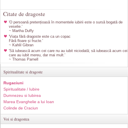
Citate de dragoste
'O persoană pretențioasă în momentele iubirii este o sursă bogată de
veselie.'
~ Martha Duffy
'Viața fără dragoste este ca un copac
Fără floare și fructe.'
~ Kahlil Gibran
'Să iubească acum cei care nu au iubit niciodată; să iubească acum cei
care au iubit mereu, dar mai mult.'
~ Thomas Parnell
Spiritualitate si dragoste
Rugaciuni
Spiritualitate / Iubire
Dumnezeu si Iubirea
Marea Evanghelie a lui Ioan
Colinde de Craciun
Voi si dragostea