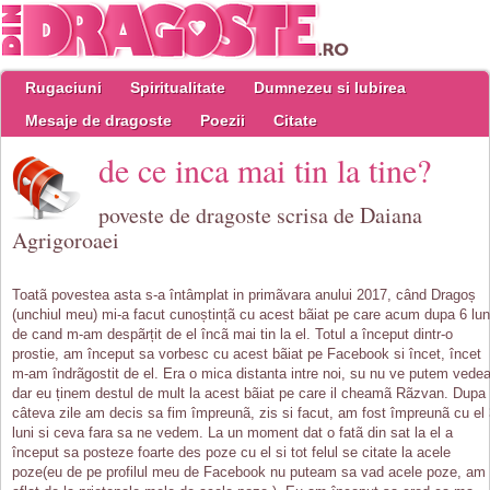
Rugaciuni
Spiritualitate
Dumnezeu si Iubirea
Mesaje de dragoste
Poezii
Citate
de ce inca mai tin la tine?
poveste de dragoste scrisa de Daiana
Agrigoroaei
Toatã povestea asta s-a întâmplat in primãvara anului 2017, când Dragoș
(unchiul meu) mi-a facut cunoștințã cu acest bãiat pe care acum dupa 6 lun
de cand m-am despãrțit de el încã mai tin la el. Totul a început dintr-o
prostie, am început sa vorbesc cu acest bãiat pe Facebook si încet, încet
m-am îndrãgostit de el. Era o mica distanta intre noi, su nu ve putem vede
dar eu ținem destul de mult la acest bãiat pe care il cheamã Rãzvan. Dupa
câteva zile am decis sa fim împreunã, zis si facut, am fost împreunã cu el
luni si ceva fara sa ne vedem. La un moment dat o fatã din sat la el a
început sa posteze foarte des poze cu el si tot felul se citate la acele
poze(eu de pe profilul meu de Facebook nu puteam sa vad acele poze, am