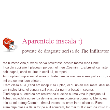
Aparentele inseala :)
poveste de dragoste scrisa de The Infiltrator
Ma numesc Ana,si vreau sa va povestesc despre marea mea iubire.
Inca din copilarie il placeam pe vecinul meu ,Cosmin.. Era brunet cu niste
ochi caprui,.cand te uitat in ochii lui, te topeai.
Am copilarit impreuna, el avea un frate care pe vremea aceea pot sa zic, c
imi era cel mai bun prieten.
Eram clasa a 5a ,cand am inceput sa il plac, el cu un an mai mare..desi ne
am inteles bine, el banuia ca il plac, dar nu m-a bagat in seama.
Fiind copila nu cred ca am realizat ca el deloc nu ma vrea in preajma lui.
Totusi, niciodata nu se lua de mine..aveam o prietena comuna, Elena, ea
stia ca mi-e drag Cosmin.. timpul trecea, eu eram intr-o clasa cu Elena,
eram deja clasa a 8a,si tot pe el il admiram, tot mai mult visam ca intr-o zi 