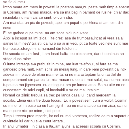
sa fie al meu.
Intr-o seara am mers in povesti la prietena mea,nu peste mult timp a aparut
si Cosmin, am ramas masca..era sa ma bag in pamant de rusine, chiar da
niciodata nu i-am zis ce simt, oricum stia.
Am mai stat un pic de povesti, apoi am pupat-o pe Elena si am iesit din
casa.
El se grabea dupa mine..nu am scos niciun cuvant.
Apoi a inceput sa imi zica : "te crezi asa de frumoasa,incat ai vrea sa ai
sanse la mine?? Sa stii ca nu o sa ai in veci, pt ca toate vecinele sunt mai
frumoase..sterge-mi si numarul din telefon..:
De socata ce am fost , l-am lasat balta..eu plecasem, dar el continua sa
strige dupa mine.
O lume intreaga s-a prabusit in mine, am luat telefonul, si fara sa ma
gandesc prea mult, i-am scris un mesaj lung, in care i-am povestit ca intr-
adevar imi place de el,nu ma merita, si nu ma asteptam la un astfel de
comportament din partea lui, nici macar nu o sa il mai salut, sa nu mai aiba
tupeu sa ma jigneasca..nu e singurul om pe lumea asta..Sa nu uite ca ne
cunoastem de mici copii, si inevitabil o sa ne mai intalnim..
Normal ca zilnic trebuia sa trec pe langa casa lui, cand mergeam la
scoala..Elena era intre doua focuri.. Eu ii povestisem cum a vorbit Cosmin
cu mine, el ii spuse ca eu l-am jignit.. ea nu mai stia ce sa imi zica, sa nu
ma supere nici pe mine , nici pe el.
Timpul trecea prea repede, iar noi nu mai vorbeam, realiza ca m-a suparat 
cuvintele lui dar nu si-a cerut iertare..
In anul urmator , in clasa a 9a..am ajuns la aceeasi scoala cu Cosmin.