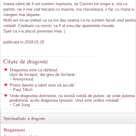
marea iubire,de 4 ani suntem impreuna, iar Cosmin tot singur e, sta cu
parintii..rar il mai vad trecand cu masina, ma claxoneaza, ii fac cu mana si
mergem mai departe..
Multi ani mi-au trebuit ca sa imi dau seama ca nu suntem facuti unul pentru
celalalt..Credeam ca vesnic va fi al meu,dar aparentele inseala.
Sper ca v-a placut povestea mea :)
publicata in
2018-01-18
Citate de dragoste
'Dragostea este ca războiul,
Ușor de început, dar greu de încheiat.'
~ Anonymous
'Prima datorie a iubirii este să asculți.'
~ Paul Tillich
'Unde dragostea domnește, nu există voință de putere; iar unde puterea
predomină, acolo dragostea lipsește. Unul este umbra celuilalt.'
~ Carl Jung
Spiritualitate si dragoste
Rugaciuni