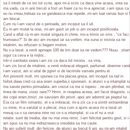
sa il intreb de ce imi tot scrie..apoi mi-a scris ca daca vine acasa, vrea sa
ma vada, ca in anii trecuti a fost un fraier ca nu m-a apreciat..i-am spus ca
eu nu vreau,trebuia sa se gandeasca mai repede..mi-am luat ramas bun si l
am blocat.
Cum nu l-am vazut de o perioada, am inceput sa il uit.
Eu m-am mutat la oras, mi-am gasit un job si am inceput postliceala.
Cand a aflat ca m-am mutat singura in chirie, mo-a trimis un sms , "ce faci
frumoaso?" Si de aici am inceput iar sa vorbim, ma suna si insista sa ne
intalnim, eu refuzam si bagam motive.
Nu s-a lasat..a venit aproape 100 de km doar sa ne vedem??? Nuuu ..stia
sigur ca ceva e la mijloc..
Intr-o sambata seara i-am zis ca daca tot insista , sa vina..
I-am zis locul de intalnire, a venit imbracat elegant, parfumat..doamne cand
l-am vazut, am si uitat de jigniri si de lacrimile varsate pentru el.
Am povestit mult, imi spunea ca ma placea grasa, am inceput sa rad in
hohot,daaa cred ca asa eram superba,ii spuneam, si atunci s-a intamplat s
ma sarute pentru primadata..am crezut ca ma si topesc ..ne-am plimbat, m
tinea de mana..visez oare?? Hmm..in noaptea aceea, am facut dragoste, c
doi copii eram,timizi ,ne savuram din priviri..apoi am adormit pe pieptul lui..
Era ca un film romantic..el s-a imbracat, mi-a zis ca s-a simtit extraordinar
cu mine, m-a sarutat si a plecat..insa cum a ajuns acasa mi-a lasat un
mesaj ca o sa ramana intre noi ce s-a intamplat, si ca el nu a vrut
relatie..sunt de treaba, dar nu mai vrea nimic..l-am felicitat pentru gest, si i-
am spus sa nu mai indrazneasca vreodata sa ma caute..
Nu am suferit mult, din fericire..de atunci au trecut 6 ani..eu mi-am intalnit