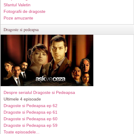
Sfantul Valetin
Fotografii de dragoste
Poze amuzante
Dragoste si pedeapsa
Despre serialul Dragoste si Pedeapsa
Ultimele 4 episoade
Dragoste si Pedeapsa ep 62
Dragoste si Pedeapsa ep 61
Dragoste si Pedeapsa ep 60
Dragoste si Pedeapsa ep 59
Toate episoadele...