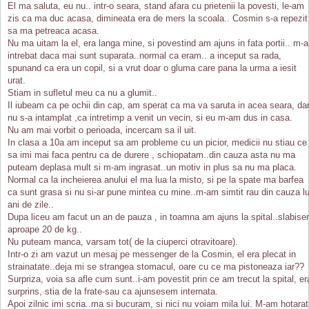
El ma saluta, eu nu.. intr-o seara, stand afara cu prietenii la povesti, le-am
zis ca ma duc acasa, dimineata era de mers la scoala.. Cosmin s-a repezit
sa ma petreaca acasa.
Nu ma uitam la el, era langa mine, si povestind am ajuns in fata portii.. m-a
intrebat daca mai sunt suparata..normal ca eram.. a inceput sa rada,
spunand ca era un copil, si a vrut doar o gluma care pana la urma a iesit
urat.
Stiam in sufletul meu ca nu a glumit..
Il iubeam ca pe ochii din cap, am sperat ca ma va saruta in acea seara, da
nu s-a intamplat ,ca intretimp a venit un vecin, si eu m-am dus in casa.
Nu am mai vorbit o perioada, incercam sa il uit.
In clasa a 10a am inceput sa am probleme cu un picior, medicii nu stiau ce
sa imi mai faca pentru ca de durere , schiopatam..din cauza asta nu ma
puteam deplasa mult si m-am ingrasat..un motiv in plus sa nu ma placa.
Normal ca la incheierea anului el ma lua la misto, si pe la spate ma barfea
ca sunt grasa si nu si-ar pune mintea cu mine..m-am simtit rau din cauza lu
ani de zile..
Dupa liceu am facut un an de pauza , in toamna am ajuns la spital..slabis
aproape 20 de kg..
Nu puteam manca, varsam tot( de la ciuperci otravitoare).
Intr-o zi am vazut un mesaj pe messenger de la Cosmin, el era plecat in
strainatate..deja mi se strangea stomacul, oare cu ce ma pistoneaza iar??
Surpriza, voia sa afle cum sunt..i-am povestit prin ce am trecut la spital, er
surprins, stia de la frate-sau ca ajunsesem internata.
Apoi zilnic imi scria..ma si bucuram, si nici nu voiam mila lui. M-am hotarat