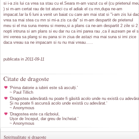
si i-a zis lui ca vrea sa stau cu el.Seara m-am vazut cu el (cu prietenul me
) si m-am certat rau de tot atunci cu el adiak el cu mn,dupa ne-am
impacat.Iar la 6 luni a venit un baiat cu care am mai stat si "i-am zis lui da
vrea sa mai stea cu mn si mi-a zis ca da" si m-am despartit de prietenul
meu si el ma suna mereu si mereu,si a plans ca ne-am despartit 2 zile si 2
nopti intruna si am plans si eu dar nu ca imi parea rau ,ca il auzeam pe el s
imi venea sa plang si eu pana si in ziua de astazi ma mai suna si imi zice
daca vreau sa ne impacam si ru nu mai vreau......
publicata in
2011-09-11
Citate de dragoste
'Prima datorie a iubirii este să asculți.'
~ Paul Tillich
'Dragostea adevărată nu poate fi găsită acolo unde nu există cu adevăra
Și nu poate fi ascunsă acolo unde există cu adevărat.'
~ Anonymous
'Dragostea este ca războiul,
Ușor de început, dar greu de încheiat.'
~ Anonymous
Spiritualitate si dragoste