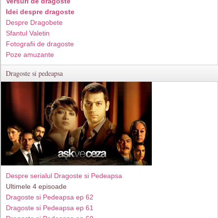
Versuri de dragoste
Idei despre dragoste
Despre Dragobete
Sfantul Valetin
Fotografii de dragoste
Poze amuzante
Dragoste si pedeapsa
Despre serialul Dragoste si Pedeapsa
Ultimele 4 episoade
Dragoste si Pedeapsa ep 62
Dragoste si Pedeapsa ep 61