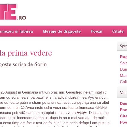
nezeu si Iubirea
Mesaje de dragoste
Poezii
Citate
Spir
la prima vedere
Rug
goste scrisa de Sorin
Spir
Dum
Mar
Col
Voi 
26 August in Germania într-un oras mic Gerestred ne-am întâlnit
am cu soramea si bãrbatul iei si ia adica iubirea mea Vyo era cu ,
eu foarte putin o stiam pe ia si nea facut cunoștința unu cu altul
Dec
rm de mult 😍 Avea niște ochii verzi era foarte frumoasa 😍😍😍
Poe
rsoana potrivitã care am așteptat-o toata viata ❤🤗❤. Dupa aia ne-
Cit
 , dar eu tot încercam sa ma uit dupa ia sa o mai vad atat de mult
Pov
ceva timp am facut rost de fb iei si i-am scris defapt i-am pus un