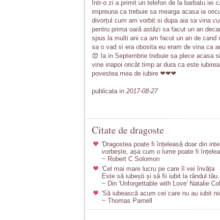
Intr-o zi a primit un telefon de la barbatu ie
impreuna ca trebuie sa mearga acasa ia oricu
divorțul cum am vorbit si dupa aia sa vina c
pentru prima oarã astãzi sa facut un an deca
spus la multi ani ca am facut un an de cand 
sa o vad si era obosita eu eram de vina ca a
😍 Ia in Septembrie trebuie sa plece acasa si
vine inapoi oricât timp ar dura ca este iubir
povestea mea de iubire ❤❤❤
publicata in
2017-08-27
Citate de dragoste
'Dragostea poate fi înțeleasă doar din int
vorbește, așa cum o lume poate fi înțeleas
~ Robert C Solomon
'Cel mai mare lucru pe care îl vei învăța
Este să iubești și să fii iubit la rândul tău.
~ Din 'Unforgettable with Love' Natalie Co
'Să iubească acum cei care nu au iubit ni
~ Thomas Parnell