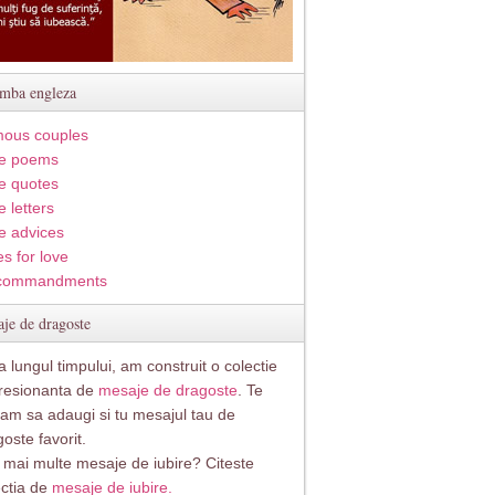
imba engleza
ous couples
e poems
e quotes
 letters
e advices
s for love
commandments
je de dragoste
 lungul timpului, am construit o colectie
resionanta de
mesaje de dragoste
. Te
itam sa adaugi si tu mesajul tau de
oste favorit.
i mai multe mesaje de iubire? Citeste
ectia de
mesaje de iubire.