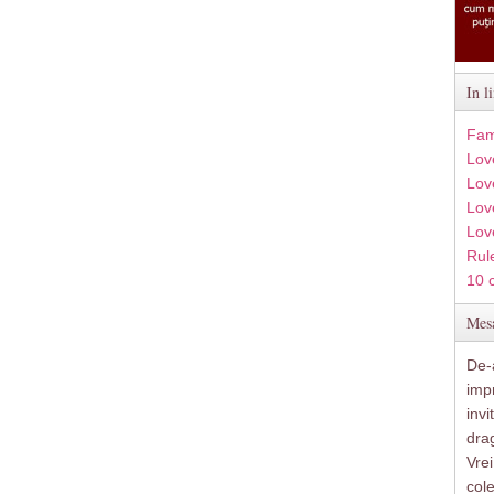
In l
Fam
Lov
Lov
Love
Lov
Rule
10 
Mesa
De-a
imp
inv
drag
Vre
col