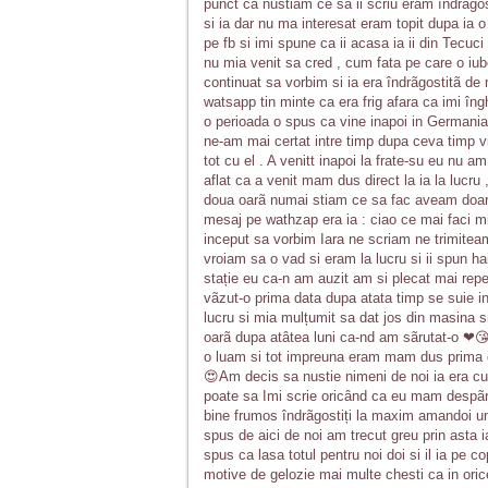
punct ca nustiam ce sa ii scriu eram îndrãgost
si ia dar nu ma interesat eram topit dupa ia 
pe fb si imi spune ca ii acasa ia ii din Tecuc
nu mia venit sa cred , cum fata pe care o iu
continuat sa vorbim si ia era îndrãgostitã de
watsapp tin minte ca era frig afara ca imi în
o perioada o spus ca vine inapoi in Germania 
ne-am mai certat intre timp dupa ceva timp v
tot cu el . A venitt inapoi la frate-su eu nu
aflat ca a venit mam dus direct la ia la lucru
doua oarã numai stiam ce sa fac aveam doar p
mesaj pe wathzap era ia : ciao ce mai faci 
inceput sa vorbim Iara ne scriam ne trimiteam
vroiam sa o vad si eram la lucru si ii spun ha
stație eu ca-n am auzit am si plecat mai rep
vãzut-o prima data dupa atata timp se suie i
lucru si mia mulțumit sa dat jos din masina si
oarã dupa atâtea luni ca-nd am sãrutat-o ❤😘
o luam si tot impreuna eram mam dus prima o
😍Am decis sa nustie nimeni de noi ia era cu
poate sa Imi scrie oricând ca eu mam despãrți
bine frumos îndrãgostiți la maxim amandoi unu
spus de aici de noi am trecut greu prin asta 
spus ca lasa totul pentru noi doi si il ia pe c
motive de gelozie mai multe chesti ca in or