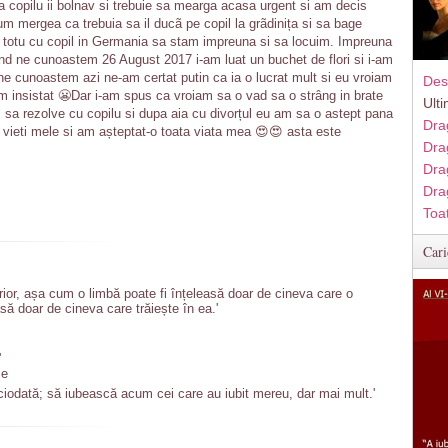
i ca copilu ii bolnav si trebuie sa mearga acasa urgent si am decis
m mergea ca trebuia sa il ducã pe copil la grãdinița si sa bage
u totu cu copil in Germania sa stam impreuna si sa locuim. Impreuna
nd ne cunoastem 26 August 2017 i-am luat un buchet de flori si i-am
ne cunoastem azi ne-am certat putin ca ia o lucrat mult si eu vroiam
Des
m insistat 😬Dar i-am spus ca vroiam sa o vad sa o strâng in brate
Ult
 sa rezolve cu copilu si dupa aia cu divorțul eu am sa o astept pana
Dra
ea vieti mele si am așteptat-o toata viata mea 😍😍 asta este
Dra
Dra
Dra
Toa
Cari
erior, așa cum o limbă poate fi înțeleasă doar de cineva care o
ă doar de cineva care trăiește în ea.'
'
le
ciodată; să iubească acum cei care au iubit mereu, dar mai mult.'