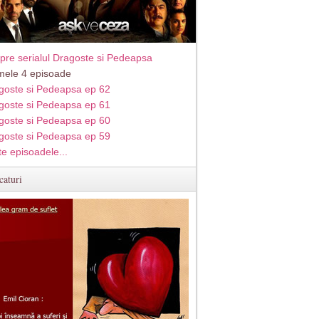
pre serialul Dragoste si Pedeapsa
imele 4 episoade
goste si Pedeapsa ep 62
goste si Pedeapsa ep 61
goste si Pedeapsa ep 60
goste si Pedeapsa ep 59
te episoadele...
caturi