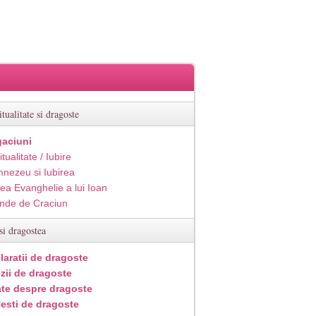
itualitate si dragoste
aciuni
itualitate / Iubire
nezeu si Iubirea
ea Evanghelie a lui Ioan
inde de Craciun
si dragostea
laratii de dragoste
zii de dragoste
ate despre dragoste
esti de dragoste