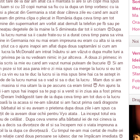
it tare de ia dar am aflat ca ii mãritatã si are si un copil mia spus
Scr
o luam si cu 10 copii numai sa fiu cu ia dupa un timp vorbesc cu ia
Mes
i si a plecat din Germania a stat doar câteva zile eu cand am auzit
Ma 
beam din prima clipa o plecat in România dupa ceva timp am tot
Ora
 mine din supermarket am vorbit atat demult la telefon pe fb sau pe
Hor
gheațau degetele de la maine la 5 dimineata dar tot ii scriam 😍Dupa
la lucru numai sa ii caute frate-su si a durat ceva timp pana sa vina
ine in Germania noi nu mai eram impreuna eu eram cu alta si ia era
Noi 
 am știut ca o ajuns inapoi am aflat dupa doua saptamâni si cum am
 , lucra la McDonald am intrat înãutru si am vãzut-o dupa multe luni a
Ver
rivirea pe ia nu vedeam nimic in jur altceva . A doua zi primesc in
Ide
mia scris ia mie eu cand am vazut numai puteam de bucurie 😍 Si am
Des
 poze si tot asa pana intr-o zi mia spus ca merge la lucru si eu tot
Sfan
i ca vin eu sa te duc la lucru si ia mia spus bine hai ca te astept in
ede de la lucru numai sa o vad si sa o duc la lucru . Mam dus si am
Fot
n masina si ma uitam la ia pe ascuns ca eram timid 😇 Am ajuns la
Poz
 i-am spus hai inapoi sa te pup si a venit si in ziua aia a fost prima
😍eram îndrãgostit tare de ia dupa ceva timp am tot dus-o la lucru
Drag
arã la ia acasa si ne-am sãrutat si am facut prima oarã dragoste
 bãrbatul iei si eu aveam o prietena dupa doua zile i-am spus ca
t de ia aveam doar ochii pentru Vyo atata . La inceput totul era
 de celãlat . Dupa ceva vreme afla bãrbatul iei de noi cineva ia
ia a decis sa divorțeze de el si sa începem noi o viata impreuna a
opil la ia dupa ce divorțeazã . Cu timpul ne-am mai certat de multe ori
ice relație cand doua persoane se iubesc dar ne împãcam imediata 😍