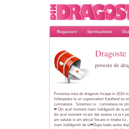
Rugaciuni
Spiritualitate
Dum
Dragoste 
poveste de dra
Povestea mea de dragoste începe in 2016 in 
întâmplator la un supermarket Kaufland eu er
cumnatasa . Soramea cu , cumnatasa se știau 
❤ Din acel moment mam îndrãgostit de ia eno
din acel moment mi-am dat seama ca ia ii pe
am salutat si am plecat fiecare in treaba lui
mam îndrãgostit de ia❤Dupa toate astea dupa 