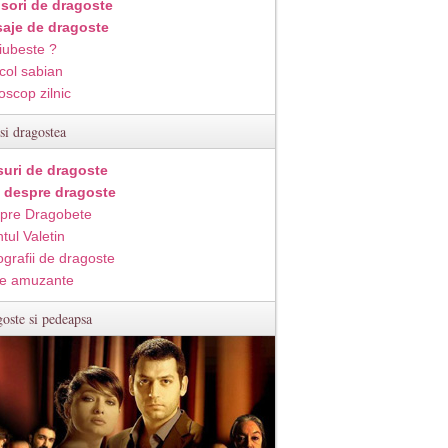
isori de dragoste
aje de dragoste
iubeste ?
col sabian
oscop zilnic
si dragostea
suri de dragoste
i despre dragoste
pre Dragobete
tul Valetin
ografii de dragoste
e amuzante
oste si pedeapsa