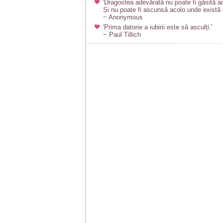
'Dragostea adevărată nu poate fi găsită a
Și nu poate fi ascunsă acolo unde există 
~ Anonymous
'Prima datorie a iubirii este să asculți.'
~ Paul Tillich