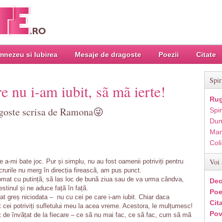
nezeu si Iubirea
Mesaje de dragoste
Poezii
Citate
Spir
e nu i-am iubit, sã mã ierte!
Rug
agoste scrisa de Ramona😜
Spir
Dum
Mar
Col
Voi 
e a-mi bate joc. Pur și simplu, nu au fost oamenii potriviți pentru
rurile nu merg în direcția fireascã, am pus punct.
omat cu putințã, sã las loc de bunã ziua sau de va urma cândva,
Dec
estinul și ne aduce fațã în fațã.
Poe
dat greș niciodata – nu cu cei pe care i-am iubit. Chiar daca
Cit
 cei potriviți sufletului meu la acea vreme. Acestora, le mulțumesc!
Pov
 de învãțat de la fiecare – ce sã nu mai fac, ce sã fac, cum sã mã