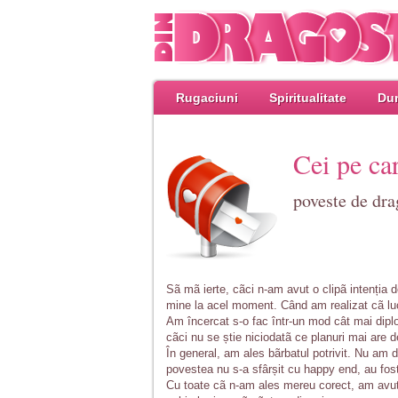
Rugaciuni
Spiritualitate
Dum
Cei pe car
poveste de dr
Sã mã ierte, cãci n-am avut o clipã intenția d
mine la acel moment. Când am realizat cã luc
Am încercat s-o fac într-un mod cât mai dipl
cãci nu se știe niciodatã ce planuri mai are d
În general, am ales bãrbatul potrivit. Nu am 
povestea nu s-a sfârșit cu happy end, au fost
Cu toate cã n-am ales mereu corect, am avut