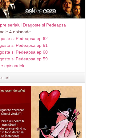
pre serialul Dragoste si Pedeapsa
imele 4 episoade
goste si Pedeapsa ep 62
goste si Pedeapsa ep 61
goste si Pedeapsa ep 60
goste si Pedeapsa ep 59
te episoadele...
caturi