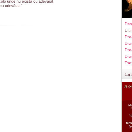
colo unde nu există cu adevărat,
cu adevărat.'
Des
Ult
Dra
Dra
Dra
Dra
Toa
Cari