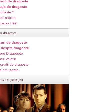
isori de dragoste
aje de dragoste
iubeste ?
col sabian
oscop zilnic
si dragostea
suri de dragoste
i despre dragoste
pre Dragobete
tul Valetin
ografii de dragoste
e amuzante
oste si pedeapsa