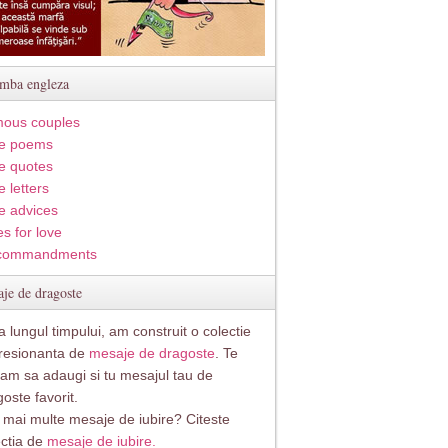
imba engleza
ous couples
e poems
e quotes
 letters
e advices
s for love
commandments
je de dragoste
 lungul timpului, am construit o colectie
resionanta de
mesaje de dragoste
. Te
itam sa adaugi si tu mesajul tau de
oste favorit.
i mai multe mesaje de iubire? Citeste
ectia de
mesaje de iubire.