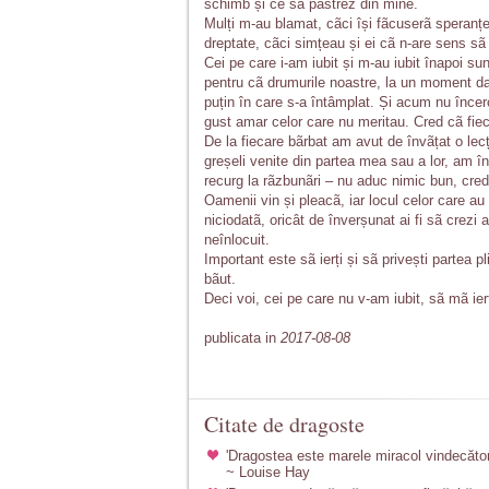
schimb și ce sã pãstrez din mine.
Mulți m-au blamat, cãci își fãcuserã speranțe. 
dreptate, cãci simțeau și ei cã n-are sens sã
Cei pe care i-am iubit și m-au iubit înapoi su
pentru cã drumurile noastre, la un moment dat
puțin în care s-a întâmplat. Și acum nu încer
gust amar celor care nu meritau. Cred cã fiecar
De la fiecare bãrbat am avut de învãțat o lecț
greșeli venite din partea mea sau a lor, am î
recurg la rãzbunãri – nu aduc nimic bun, crede
Oamenii vin și pleacã, iar locul celor care au
niciodatã, oricât de înverșunat ai fi sã crezi
neînlocuit.
Important este sã ierți și sã privești partea 
bãut.
Deci voi, cei pe care nu v-am iubit, sã mã iert
publicata in
2017-08-08
Citate de dragoste
'Dragostea este marele miracol vindecător.
~ Louise Hay