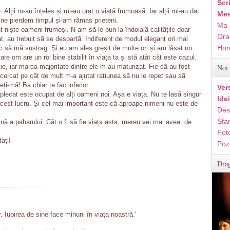
Scr
Alții m-au înțeles și mi-au urat o viațã frumoasã. Iar alții mi-au dat
Mes
 ne pierdem timpul și-am rãmas prieteni.
Ma 
nt niște oameni frumoși. N-am sã le pun la îndoialã calitãțile doar
Ora
, au trebuit sã se despartã. Indiferent de modul elegant ori mai
Hor
c sã mã sustrag. Și eu am ales greșit de multe ori și am lãsat un
e om are un rol bine stabilit în viața ta și stã atât cât este cazul.
ie, iar marea majoritate dintre ele m-au maturizat. Fie cã au fost
Noi 
ncercat pe cât de mult m-a ajutat rațiunea sã nu le repet sau sã
ți-mã! Ba chiar te fac inferior.
Ver
 plecat este ocupat de alți oameni noi. Așa e viața. Nu te lasã singur
Ide
 acest lucru. Și cel mai important este cã aproape nimeni nu este de
Des
Sfan
plinã a paharului. Cât o fi sã fie viața asta, mereu vei mai avea de
Fot
ați!
Poz
Drag
 Iubirea de sine face minuni în viața noastră.'