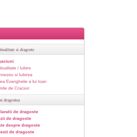
itualitate si dragoste
aciuni
itualitate / Iubire
nezeu si Iubirea
ea Evanghelie a lui Ioan
inde de Craciun
si dragostea
laratii de dragoste
zii de dragoste
ate despre dragoste
esti de dragoste