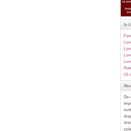
In l
Fam
Lov
Lov
Love
Lov
Rule
10 
Mesa
De-a
imp
inv
drag
Vre
col