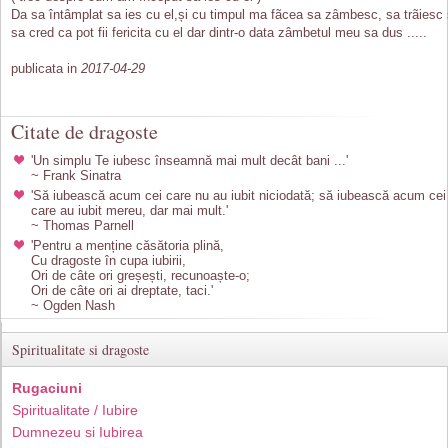
Da sa întâmplat sa ies cu el,și cu timpul ma fãcea sa zâmbesc, sa trãiesc 
sa cred ca pot fii fericita cu el dar dintr-o data zâmbetul meu sa dus .....
publicata in
2017-04-29
Citate de dragoste
'Un simplu Te iubesc înseamnă mai mult decât bani ...'
~ Frank Sinatra
'Să iubească acum cei care nu au iubit niciodată; să iubească acum cei
care au iubit mereu, dar mai mult.'
~ Thomas Parnell
'Pentru a menține căsătoria plină,
Cu dragoste în cupa iubirii,
Ori de câte ori greșești, recunoaște-o;
Ori de câte ori ai dreptate, taci.'
~ Ogden Nash
Spiritualitate si dragoste
Rugaciuni
Spiritualitate / Iubire
Dumnezeu si Iubirea