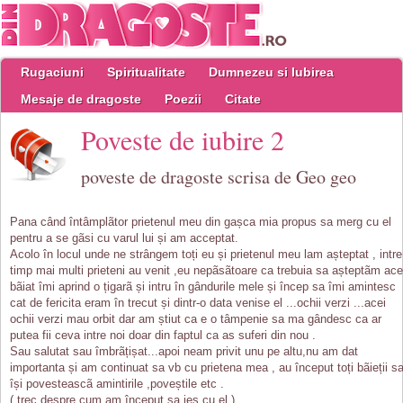
Rugaciuni
Spiritualitate
Dumnezeu si Iubirea
Mesaje de dragoste
Poezii
Citate
Poveste de iubire 2
poveste de dragoste scrisa de Geo geo
Pana când întâmplãtor prietenul meu din gașca mia propus sa merg cu el
pentru a se gãsi cu varul lui și am acceptat.
Acolo în locul unde ne strângem toți eu și prietenul meu lam așteptat , intre
timp mai multi prieteni au venit ,eu nepãsãtoare ca trebuia sa așteptãm ace
bãiat îmi aprind o țigarã și intru în gândurile mele și încep sa îmi amintesc
cat de fericita eram în trecut și dintr-o data venise el ...ochii verzi ...acei
ochii verzi mau orbit dar am știut ca e o tâmpenie sa ma gândesc ca ar
putea fii ceva intre noi doar din faptul ca as suferi din nou .
Sau salutat sau îmbrãțișat...apoi neam privit unu pe altu,nu am dat
importanta și am continuat sa vb cu prietena mea , au început toți bãieții s
își povesteascã amintirile ,poveștile etc .
( trec despre cum am început sa ies cu el )