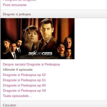
Poze amuzante
Dragoste si pedeapsa
Despre serialul Dragoste si Pedeapsa
Ultimele 4 episoade
Dragoste si Pedeapsa ep 62
Dragoste si Pedeapsa ep 61
Dragoste si Pedeapsa ep 60
Dragoste si Pedeapsa ep 59
Toate episoadele...
Caricaturi