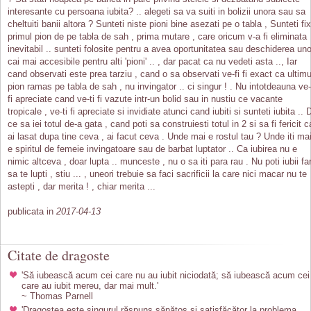
interesante cu persoana iubita? .. alegeti sa va suiti in bolizii unora sau sa
cheltuiti banii altora ? Sunteti niste pioni bine asezati pe o tabla , Sunteti fix
primul pion de pe tabla de sah , prima mutare , care oricum v-a fi eliminata
inevitabil .. sunteti folosite pentru a avea oportunitatea sau deschiderea uno
cai mai accesibile pentru alti 'pioni' .. , dar pacat ca nu vedeti asta .., Iar
cand observati este prea tarziu , cand o sa observati ve-fi fi exact ca ultimu
pion ramas pe tabla de sah , nu invingator .. ci singur ! . Nu intotdeauna ve-
fi apreciate cand ve-ti fi vazute intr-un bolid sau in nustiu ce vacante
tropicale , ve-ti fi apreciate si invidiate atunci cand iubiti si sunteti iubita .. 
ce sa iei totul de-a gata , cand poti sa construiesti totul in 2 si sa fi fericit c
ai lasat dupa tine ceva , ai facut ceva . Unde mai e rostul tau ? Unde iti ma
e spiritul de femeie invingatoare sau de barbat luptator .. Ca iubirea nu e
nimic altceva , doar lupta .. munceste , nu o sa iti para rau . Nu poti iubii fa
sa te lupti , stiu ... , uneori trebuie sa faci sacrificii la care nici macar nu te
astepti , dar merita ! , chiar merita ...
publicata in
2017-04-13
Citate de dragoste
'Să iubească acum cei care nu au iubit niciodată; să iubească acum cei
care au iubit mereu, dar mai mult.'
~ Thomas Parnell
'Dragostea este singurul răspuns sănătos și satisfăcător la problema