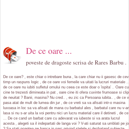
De ce oare ...
poveste de dragoste scrisa de Rares Barbu .
De ce oare? , este chiar o intrebare buna , la care chiar nu ii gasesc de ce
timp un raspuns logic , de ce oare voi femeile va uitati la lucruri materiale ..
de ce oare nu iubiti sufletul omului nu ceea ce este doar o 'ispita' .. Oare cu
cine te trezesti dimineata in pat , oare cine iti ofera cuvinte frumoase si cli
de neuitat ? Banii, masina? Nu cred.. , eu zic ca Persoana iubita.. , de ce 
pasa atat de mult de lumea din jur , de ce vreti sa va afisati intr-o masina
luxoasa in loc sa va afisati de mana cu barbatul ales , barbatul care nu v-ar
lasa si nu s-ar uita la voi pentru nici un lucru material care il detineti , de ce
... De ce cand un barbat care cu adevarat va iubeste si va arata lucrul
acesta , alegeti sa il indepartati de langa voi ? V-ati saturat sa umblati pe j
? Sa stati noaptea pe banca in parc privind stelele si dezbatand subiecte