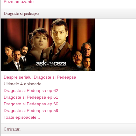
Poze amuzante
Dragoste si pedeapsa
Despre serialul Dragoste si Pedeapsa
Ultimele 4 episoade
Dragoste si Pedeapsa ep 62
Dragoste si Pedeapsa ep 61
Dragoste si Pedeapsa ep 60
Dragoste si Pedeapsa ep 59
Toate episoadele...
Caricaturi