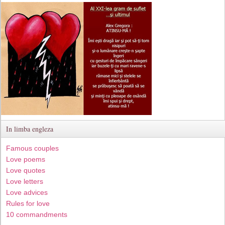
In limba engleza
Famous couples
Love poems
Love quotes
Love letters
Love advices
Rules for love
10 commandments