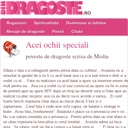
Rugaciuni
Spiritualitate
Dumnezeu si Iubirea
Mesaje de dragoste
Poezii
Citate
Acei ochii speciali
poveste de dragoste scrisa de Misha
Odata o fata s-a indragostit pentru prima data cu sufletul....Aceasta nu a
renuntat la gandul de a nu fi cu acel baiat asa ca și-a luat inima-n dinti si a
vorbit cu el.... Fata nu realizase ca acel baiat a ajuns sa insemne enorm de
mult pentru ea... Asa ca a vorbit cu el sau cunoscut,au ajuns sa fie in zona
de prieteni,apoi au ajuns BFF dupa un timp au devenit sora si frate apoi au
realizat ca plac reciproc asa ca au decis sa-si acorde o sansa... Ei sunt
foarte fericiti impreuna chiar daca au trecut decat 3 luni si o
saptamana....Cand fata ii vede acei ochi caprui, iar baiatul o strange in
brate...Acea fata,,înnebunește"..Baiatului ii place sa o priveasca ore-n sir...
Nu s-ar satura vreodata sa o priveasca...Pentru prima data au stat afara si
se uitau impreuna la luna plina si cerul instelat.... Acestia adora sa faca
asta...Se iubesc mult,iar daca cineva s-a bagat intre ei........Ei bine nu s-a