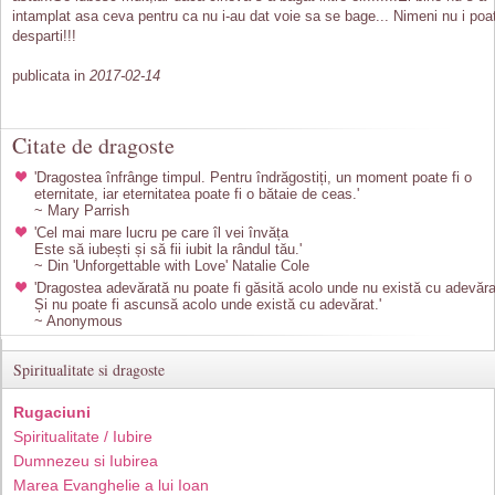
intamplat asa ceva pentru ca nu i-au dat voie sa se bage... Nimeni nu i poa
desparti!!!
publicata in
2017-02-14
Citate de dragoste
'Dragostea înfrânge timpul. Pentru îndrăgostiți, un moment poate fi o
eternitate, iar eternitatea poate fi o bătaie de ceas.'
~ Mary Parrish
'Cel mai mare lucru pe care îl vei învăța
Este să iubești și să fii iubit la rândul tău.'
~ Din 'Unforgettable with Love' Natalie Cole
'Dragostea adevărată nu poate fi găsită acolo unde nu există cu adevăra
Și nu poate fi ascunsă acolo unde există cu adevărat.'
~ Anonymous
Spiritualitate si dragoste
Rugaciuni
Spiritualitate / Iubire
Dumnezeu si Iubirea
Marea Evanghelie a lui Ioan