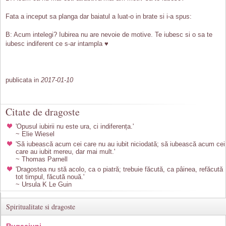
Fata a inceput sa planga dar baiatul a luat-o in brate si i-a spus:
B: Acum intelegi? Iubirea nu are nevoie de motive. Te iubesc si o sa te
iubesc indiferent ce s-ar intampla ♥
publicata in
2017-01-10
Citate de dragoste
'Opusul iubirii nu este ura, ci indiferența.'
~ Elie Wiesel
'Să iubească acum cei care nu au iubit niciodată; să iubească acum cei
care au iubit mereu, dar mai mult.'
~ Thomas Parnell
'Dragostea nu stă acolo, ca o piatră; trebuie făcută, ca pâinea, refăcută
tot timpul, făcută nouă.'
~ Ursula K Le Guin
Spiritualitate si dragoste