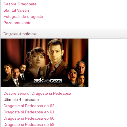
Despre Dragobete
Sfantul Valetin
Fotografii de dragoste
Poze amuzante
Dragoste si pedeapsa
Despre serialul Dragoste si Pedeapsa
Ultimele 4 episoade
Dragoste si Pedeapsa ep 62
Dragoste si Pedeapsa ep 61
Dragoste si Pedeapsa ep 60
Dragoste si Pedeapsa ep 59