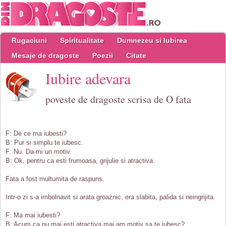
Rugaciuni
Spiritualitate
Dumnezeu si Iubirea
Mesaje de dragoste
Poezii
Citate
Iubire adevara
poveste de dragoste scrisa de O fata
F: De ce ma iubesti?
B: Pur si simplu te iubesc.
F: Nu. Da-mi un motiv.
B: Ok, pentru ca esti frumoasa, grijulie si atractiva.
Fata a fost multumita de raspuns.
Intr-o zi s-a imbolnavit si arata groaznic, era slabita, palida si neingrijita.
F: Ma mai iubesti?
B: Acum ca nu mai esti atractiva mai am motiv sa te iubesc?