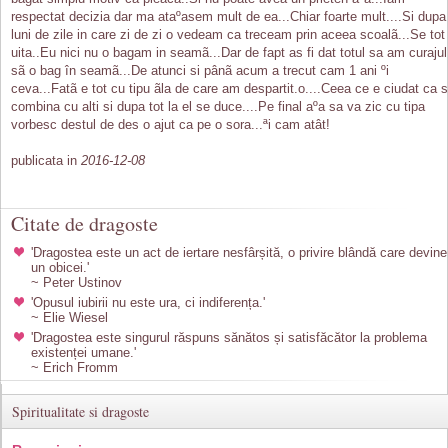
respectat decizia dar ma ataºasem mult de ea...Chiar foarte mult....Si dupa
luni de zile in care zi de zi o vedeam ca treceam prin aceea scoalã...Se tot
uita..Eu nici nu o bagam in seamã...Dar de fapt as fi dat totul sa am curajul
sã o bag în seamã...De atunci si pânã acum a trecut cam 1 ani ºi
ceva...Fatã e tot cu tipu ãla de care am despartit.o....Ceea ce e ciudat ca 
combina cu alti si dupa tot la el se duce....Pe final aºa sa va zic cu tipa
vorbesc destul de des o ajut ca pe o sora...ªi cam atât!
publicata in
2016-12-08
Citate de dragoste
'Dragostea este un act de iertare nesfârșită, o privire blândă care devine
un obicei.'
~ Peter Ustinov
'Opusul iubirii nu este ura, ci indiferența.'
~ Elie Wiesel
'Dragostea este singurul răspuns sănătos și satisfăcător la problema
existenței umane.'
~ Erich Fromm
Spiritualitate si dragoste