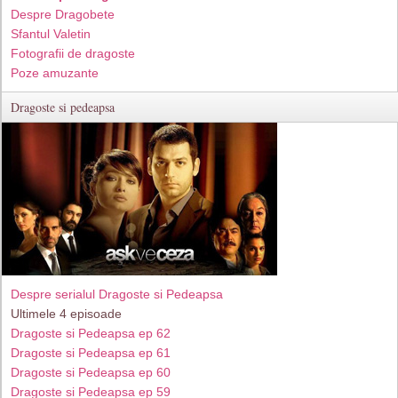
Despre Dragobete
Sfantul Valetin
Fotografii de dragoste
Poze amuzante
Dragoste si pedeapsa
Despre serialul Dragoste si Pedeapsa
Ultimele 4 episoade
Dragoste si Pedeapsa ep 62
Dragoste si Pedeapsa ep 61
Dragoste si Pedeapsa ep 60
Dragoste si Pedeapsa ep 59