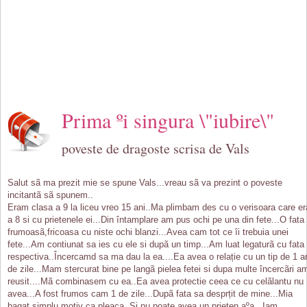
Prima ºi singura \"iubire\"
poveste de dragoste scrisa de Vals
Salut sã ma prezit mie se spune Vals...vreau sã va prezint o poveste
incitantã sã spunem..
Eram clasa a 9 la liceu vreo 15 ani..Ma plimbam des cu o verisoara care er
a 8 si cu prietenele ei...Din întamplare am pus ochi pe una din fete...O fata
frumoasã,fricoasa cu niste ochi blanzi...Avea cam tot ce îi trebuia unei
fete...Am contiunat sa ies cu ele si dupã un timp...Am luat legaturã cu fata
respectiva..Încercamd sa ma dau la ea....Ea avea o relație cu un tip de 1 a
de zile...Mam stercurat bine pe langã pielea fetei si dupa multe încercãri a
reusit....Mã combinasem cu ea..Ea avea protectie ceea ce cu celãlantu nu
avea...A fost frumos cam 1 de zile...Dupã fata sa desprțit de mine...Mia
bagat simplu motiv ca pleaca..Si nu poate avea un prieten aºa...Iam