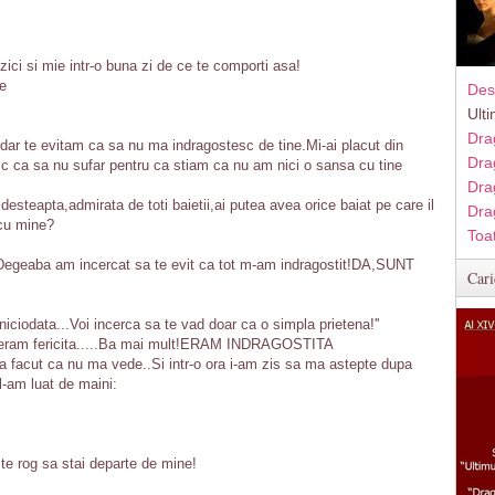
ci si mie intr-o buna zi de ce te comporti asa!
re
Des
Ult
Dra
dar te evitam ca sa nu ma indragostesc de tine.Mi-ai placut din
Dra
c ca sa nu sufar pentru ca stiam ca nu am nici o sansa cu tine
Dra
 desteapta,admirata de toti baietii,ai putea avea orice baiat pe care il
Dra
l cu mine?
Toa
l.Degeaba am incercat sa te evit ca tot m-am indragostit!DA,SUNT
Cari
iciodata...Voi incerca sa te vad doar ca o simpla prietena!''
ar eram fericita.....Ba mai mult!ERAM INDRAGOSTITA
a facut ca nu ma vede..Si intr-o ora i-am zis sa ma astepte dupa
 l-am luat de maini:
te rog sa stai departe de mine!