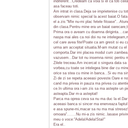
indiferent...Credeam ca voia si el ca toti c
asa faceau toti.
Am intrat in clasa.Deja se imprietenise cu to
observam nimic special la acest baiat.O fata i
el a zis:''MIe nu-mi plac fetele fitoase''...Atu
din clasa.Pentru mine era un baiat oarecare,to
Prima ora o aveam cu doamna diriginta....ca
naspa mai ales ca noi doi nu ne intelegeam,n
cel care avea fite!Poate ca am gresit si eu c
urma am acceptat situatia.M-am mutat cu el 
comporta.Dar imi placea modul cum zambea..
vazusem...Dar tot nu insemna nimic pentru 
Zilele treceau.Am incercat o singura data sa 
vorbea,cu toate se intelegea bine dar cu mine 
orice sa stea cu mine in banca...Si eu ma si
Zi de zi se repeta aceeasi poveste.Oare e n
cand ma privea in pauza ma privea cu atentie
ce.In ultima ora i-am zis sa ma astepte un pi
asteapta.Dar m-a asteptat!
Parca ma oprea ceva sa nu ma duc la el.Dar 
aceeasi banca si sincer ma enerveaza faptu
e asa spune-mi,macar sa nu ma mai stresez!D
omoara''........Nu mi-a zis nimic..lasase priv
meu o voce:''Adela!Adela!Stai!''
Era el..