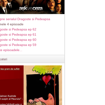
pre serialul Dragoste si Pedeapsa
imele 4 episoade
goste si Pedeapsa ep 62
goste si Pedeapsa ep 61
goste si Pedeapsa ep 60
goste si Pedeapsa ep 59
te episoadele...
caturi