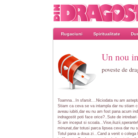
Rugaciuni
Spiritualitate
Dum
Un nou in
poveste de dra
Toamna...In sfarsit....Niciodata nu am astep
Stiam ca ceva se va intampla dar nu stiam c
aveau iubiti,dar eu nu am fost pana acum i
indragostit poti face orice?..Sute de intrebari
Si am inceput si scoala...Vise,iluzii,sperant
minunat,dar totusi parca lipsea ceva dar nu s
Totul pana a doua zi...Cand a venit o colega 