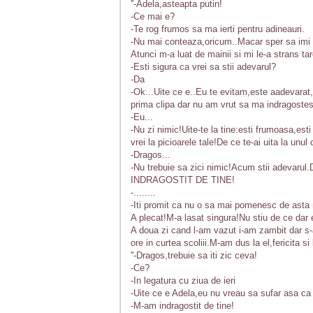
''-Adela,asteapta putin!
-Ce mai e?
-Te rog frumos sa ma ierti pentru adineauri.
-Nu mai conteaza,oricum..Macar sper sa imi zi
Atunci m-a luat de mainii si mi le-a strans ta
-Esti sigura ca vrei sa stii adevarul?
-Da
-Ok...Uite ce e..Eu te evitam,este aadevarat,
prima clipa dar nu am vrut sa ma indragostes
-Eu...
-Nu zi nimic!Uite-te la tine:esti frumoasa,esti
vrei la picioarele tale!De ce te-ai uita la unu
-Dragos...
-Nu trebuie sa zici nimic!Acum stii adevaru
INDRAGOSTIT DE TINE!
-........
-Iti promit ca nu o sa mai pomenesc de asta n
A plecat!M-a lasat singura!Nu stiu de ce d
A doua zi cand l-am vazut i-am zambit dar s-
ore in curtea scoliii.M-am dus la el,fericita si
''-Dragos,trebuie sa iti zic ceva!
-Ce?
-In legatura cu ziua de ieri
-Uite ce e Adela,eu nu vreau sa sufar asa ca 
-M-am indragostit de tine!