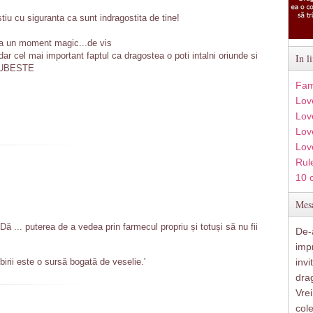
stiu cu siguranta ca sunt indragostita de tine!
ra un moment magic...de vis
dar cel mai important faptul ca dragostea o poti intalni oriunde si
In l
..IUBESTE
Fam
Lov
Lov
Love
Lov
Rule
10 
Mesa
 Dă ... puterea de a vedea prin farmecul propriu și totuși să nu fii
De-a
imp
irii este o sursă bogată de veselie.'
inv
drag
Vre
col