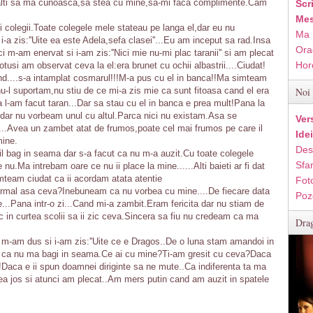
eilalti sa ma cunoasca,sa stea cu mine,sa-mi faca complimente.Cam
Scr
Mes
ti colegii.Toate colegele mele stateau pe langa el,dar eu nu
Ma 
-a zis:''Uite ea este Adela,sefa clasei''...Eu am inceput sa rad.Insa
Ora
nci m-am enervat si i-am zis:''Nici mie nu-mi plac taranii'' si am plecat
Hor
tusi am observat ceva la el:era brunet cu ochii albastrii....Ciudat!
nd....s-a intamplat cosmarul!!!M-a pus cu el in banca!!Ma simteam
u-l suportam,nu stiu de ce mi-a zis mie ca sunt fitoasa cand el era
Noi 
a l-am facut taran...Dar sa stau cu el in banca e prea mult!Pana la
dar nu vorbeam unul cu altul.Parca nici nu existam.Asa se
Ver
.Avea un zambet atat de frumos,poate cel mai frumos pe care il
Ide
mine.
Des
il bag in seama dar s-a facut ca nu m-a auzit.Cu toate colegele
Sfan
nu.Ma intrebam oare ce nu ii place la mine......Alti baieti ar fi dat
mteam ciudat ca ii acordam atata atentie
Fot
ormal asa ceva?Inebuneam ca nu vorbea cu mine....De fiecare data
Poz
...Pana intr-o zi...Cand mi-a zambit.Eram fericita dar nu stiam de
c in curtea scolii sa ii zic ceva.Sincera sa fiu nu credeam ca ma
Drag
m-am dus si i-am zis:''Uite ce e Dragos..De o luna stam amandoi in
l ca nu ma bagi in seama.Ce ai cu mine?Ti-am gresit cu ceva?Daca
aca e ii spun doamnei diriginte sa ne mute..Ca indiferenta ta ma
irea jos si atunci am plecat..Am mers putin cand am auzit in spatele