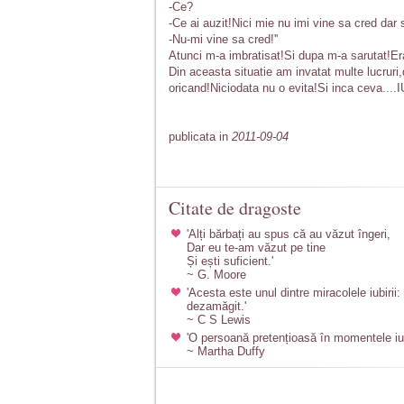
-Ce?
-Ce ai auzit!Nici mie nu imi vine sa cred dar 
-Nu-mi vine sa cred!''
Atunci m-a imbratisat!Si dupa m-a sarutat!E
Din aceasta situatie am invatat multe lucruri,
oricand!Niciodata nu o evita!Si inca ceva..
publicata in
2011-09-04
Citate de dragoste
'Alți bărbați au spus că au văzut îngeri,
Dar eu te-am văzut pe tine
Și ești suficient.'
~ G. Moore
'Acesta este unul dintre miracolele iubirii:
dezamăgit.'
~ C S Lewis
'O persoană pretențioasă în momentele iub
~ Martha Duffy