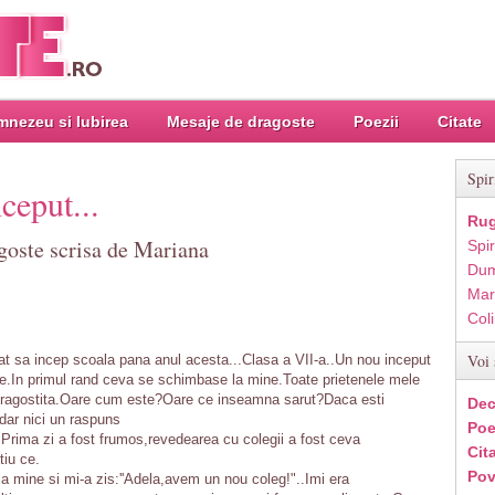
nezeu si Iubirea
Mesaje de dragoste
Poezii
Citate
Spir
ceput...
Rug
goste scrisa de Mariana
Spir
Dum
Mar
Col
Voi 
tat sa incep scoala pana anul acesta...Clasa a VII-a..Un nou inceput
e.In primul rand ceva se schimbase la mine.Toate prietenele mele
ndragostita.Oare cum este?Oare ce inseamna sarut?Daca esti
Dec
 dar nici un raspuns
Poe
e!Prima zi a fost frumos,revedearea cu colegii a fost ceva
Cit
tiu ce.
Pov
la mine si mi-a zis:''Adela,avem un nou coleg!"..Imi era