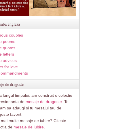
imba engleza
ous couples
e poems
e quotes
 letters
e advices
s for love
commandments
je de dragoste
 lungul timpului, am construit o colectie
resionanta de
mesaje de dragoste
. Te
itam sa adaugi si tu mesajul tau de
oste favorit.
i mai multe mesaje de iubire? Citeste
ectia de
mesaje de iubire.