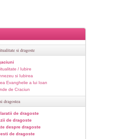
itualitate si dragoste
aciuni
itualitate / Iubire
nezeu si Iubirea
ea Evanghelie a lui Ioan
inde de Craciun
si dragostea
laratii de dragoste
zii de dragoste
ate despre dragoste
esti de dragoste