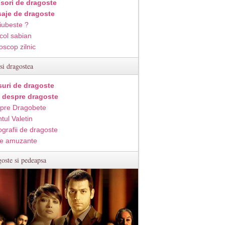
isori de dragoste
aje de dragoste
iubeste ?
col sabian
oscop zilnic
si dragostea
suri de dragoste
i despre dragoste
pre Dragobete
tul Valetin
ografii de dragoste
e amuzante
oste si pedeapsa