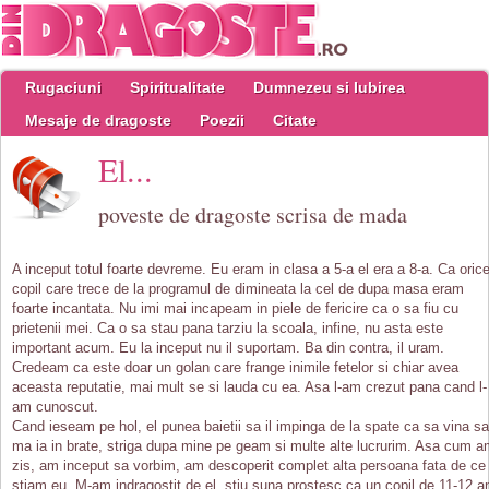
Rugaciuni
Spiritualitate
Dumnezeu si Iubirea
Mesaje de dragoste
Poezii
Citate
El...
poveste de dragoste scrisa de mada
A inceput totul foarte devreme. Eu eram in clasa a 5-a el era a 8-a. Ca oric
copil care trece de la programul de dimineata la cel de dupa masa eram
foarte incantata. Nu imi mai incapeam in piele de fericire ca o sa fiu cu
prietenii mei. Ca o sa stau pana tarziu la scoala, infine, nu asta este
important acum. Eu la inceput nu il suportam. Ba din contra, il uram.
Credeam ca este doar un golan care frange inimile fetelor si chiar avea
aceasta reputatie, mai mult se si lauda cu ea. Asa l-am crezut pana cand l-
am cunoscut.
Cand ieseam pe hol, el punea baietii sa il impinga de la spate ca sa vina sa
ma ia in brate, striga dupa mine pe geam si multe alte lucrurim. Asa cum 
zis, am inceput sa vorbim, am descoperit complet alta persoana fata de ce
stiam eu. M-am indragostit de el, stiu suna prostesc ca un copil de 11-12 a