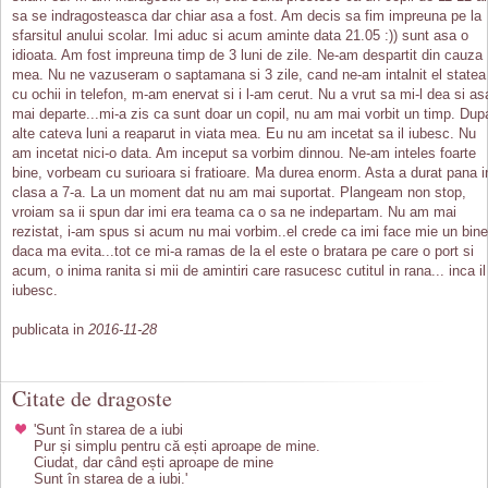
sa se indragosteasca dar chiar asa a fost. Am decis sa fim impreuna pe la
sfarsitul anului scolar. Imi aduc si acum aminte data 21.05 :)) sunt asa o
idioata. Am fost impreuna timp de 3 luni de zile. Ne-am despartit din cauza
mea. Nu ne vazuseram o saptamana si 3 zile, cand ne-am intalnit el statea
cu ochii in telefon, m-am enervat si i l-am cerut. Nu a vrut sa mi-l dea si as
mai departe...mi-a zis ca sunt doar un copil, nu am mai vorbit un timp. Dup
alte cateva luni a reaparut in viata mea. Eu nu am incetat sa il iubesc. Nu
am incetat nici-o data. Am inceput sa vorbim dinnou. Ne-am inteles foarte
bine, vorbeam cu surioara si fratioare. Ma durea enorm. Asta a durat pana i
clasa a 7-a. La un moment dat nu am mai suportat. Plangeam non stop,
vroiam sa ii spun dar imi era teama ca o sa ne indepartam. Nu am mai
rezistat, i-am spus si acum nu mai vorbim..el crede ca imi face mie un bine
daca ma evita...tot ce mi-a ramas de la el este o bratara pe care o port si
acum, o inima ranita si mii de amintiri care rasucesc cutitul in rana... inca il
iubesc.
publicata in
2016-11-28
Citate de dragoste
'Sunt în starea de a iubi
Pur și simplu pentru că ești aproape de mine.
Ciudat, dar când ești aproape de mine
Sunt în starea de a iubi.'