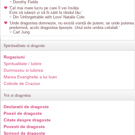
~ Dorothy Fields
'Cel mai mare lucru pe care îl vei învăța
Este să iubești și să fii iubit la rândul tău.'
~ Din 'Unforgettable with Love' Natalie Cole
'Unde dragostea domnește, nu există voință de putere; iar unde puterea
predomină, acolo dragostea lipsește. Unul este umbra celuilalt.'
~ Carl Jung
Spiritualitate si dragoste
Rugaciuni
Spiritualitate / Iubire
Dumnezeu si Iubirea
Marea Evanghelie a lui Ioan
Colinde de Craciun
Voi si dragostea
Declaratii de dragoste
Poezii de dragoste
Citate despre dragoste
Povesti de dragoste
Scrisori de dragoste