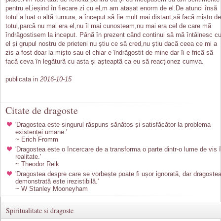
pentru el,ieșind în fiecare zi cu el,m am atașat enorm de el.De atunci însã
totul a luat o altã turnura, a început sã fie mult mai distant,sã facã mișto de
totul,parcã nu mai era el,nu îl mai cunosteam,nu mai era cel de care mã
îndrãgostisem la inceput. Pânã în prezent când continui sã mã întâlnesc c
el și grupul nostru de prieteni nu știu ce sã cred,nu știu dacã ceea ce mi a
zis a fost doar la mișto sau el chiar e îndrãgostit de mine dar îi e fricã sã
facã ceva în legãturã cu asta și așteaptã ca eu sã reacționez cumva.
publicata in
2016-10-15
Citate de dragoste
'Dragostea este singurul răspuns sănătos și satisfăcător la problema
existenței umane.'
~ Erich Fromm
'Dragostea este o încercare de a transforma o parte dintr-o lume de vis 
realitate.'
~ Theodor Reik
'Dragostea despre care se vorbește poate fi ușor ignorată, dar dragoste
demonstrată este irezistibilă.'
~ W Stanley Mooneyham
Spiritualitate si dragoste