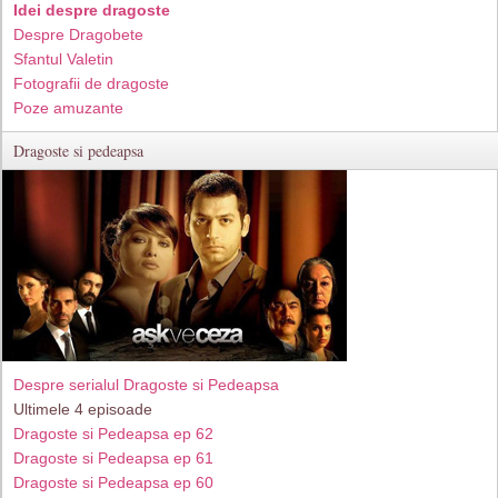
Idei despre dragoste
Despre Dragobete
Sfantul Valetin
Fotografii de dragoste
Poze amuzante
Dragoste si pedeapsa
Despre serialul Dragoste si Pedeapsa
Ultimele 4 episoade
Dragoste si Pedeapsa ep 62
Dragoste si Pedeapsa ep 61
Dragoste si Pedeapsa ep 60