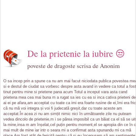
De la prietenie la iubire 😒
poveste de dragoste scrisa de Anonim
O sa incep prin a spune ca nu am mai facut niciodata publica povestea me
si e destul de ciudat sa vorbesc despre asta avand in vedere ca totul a fost
tinut pentru mine si prietene pana acum Totul a inceput vara asta cand
prietena mea cea mai buna m a rugat sa ies cu ea si inca cativa prieteni de
ai ei pe afara,am acceptat cu toate ca imi era foarte rusine de ei,îmi era fri
cã nu mã voi integra și voi fi judecatã greșit,dar cu toate aceste am
acceptat.În acea zi nu am simțit nimic nici în urmãtoarele zile nu puteam
vedea dincolo de prietenie,m i se pãrea imposibil ca un bãiat ca el sã se ui
la mine,insa m am înșelat,cel puțin pentru moment,el se apropia din ce în 
mai mult de mine iar intr o seara mi a confirmat asta spunandu mi ca mã
place.Am fost atât de fericitã pentru cã și eu începusem sã am sentimente