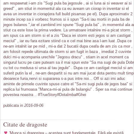
am respawnat i-am zis "Sugi pula ba jegosule , ai si luna ai si weaver ai si
greed" , am stiut in momentul ala ca eu aveam un ciorap in inventar si el
avea un inventar in ciorap(era full build pisamas pe el). Dupa aproximativ 2
minute incep sa ii vorbesc frumos si ii spun "Sa-ti iau mortii in pula ba de
jegos bulanos ",iar el zambind imi spune "Sugi pula ba" , in momentul ala 
stiut ca este lose la prima vedere. La urmatoare intalnire mi-a picat storm , 
am spus ca am storm si el a zis "Daca iei storm esti jegos si am castigat
meciul" , iar eu fara ezitare stiind ca e cel mai bine asa l-am luat .Dupa ce
ne-am intalnit iar pe mid , mi-a dat 2 bucatii dupa ceafa de am zis ca mor ,
am folosit repede ultimata de storm si am fugit in baza , imediat 2 cuvinte
dulci mi-u acompania urechile "Jegosu dracu" , stiam in acel moment ca
singurul lucru pe care puteam sa il mai spun este "Sa ma sugi de pula Dob
cu tot cu medusa si ursa al tau jegule" . Dupa ce am castigat meciul si am
suferit putin la el , ne-am despartit si nu am mai jucat dota pentru mult timp
deoarece furia,nervi si supararea s-a pus intre noi... Off si azi imi aduc
aminte de primele cuvinte spuse catre el "Sa-mi sugi pula de jegos baa" si
replica lui frumoasa "Manca-mi-ai pula de bulangiu" . Sper sa mai continue
povestea noastra .. #TrueStory#DotaImba#Ghei
publicata in
2016-09-06
Citate de dragoste
'Munca și dragostea – acestea sunt fundamentale. Fără ele există