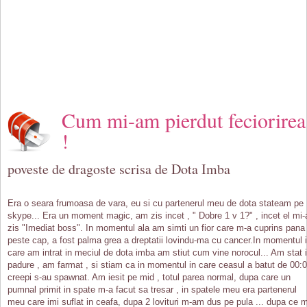
Cum mi-am pierdut feciorirea
!
poveste de dragoste scrisa de Dota Imba
Era o seara frumoasa de vara, eu si cu partenerul meu de dota stateam pe
skype... Era un moment magic, am zis incet , " Dobre 1 v 1?" , incet el mi-
zis "Imediat boss". In momentul ala am simti un fior care m-a cuprins pana
peste cap, a fost palma grea a dreptatii lovindu-ma cu cancer.In momentul 
care am intrat in meciul de dota imba am stiut cum vine norocul... Am stat 
padure , am farmat , si stiam ca in momentul in care ceasul a batut de 00:
creepi s-au spawnat. Am iesit pe mid , totul parea normal, dupa care un
pumnal primit in spate m-a facut sa tresar , in spatele meu era partenerul
meu care imi suflat in ceafa, dupa 2 lovituri m-am dus pe pula ... dupa ce 