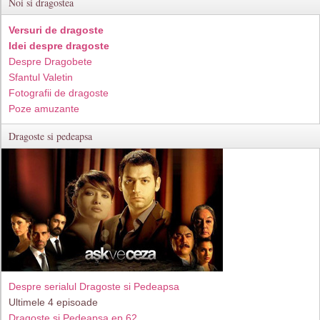
Noi si dragostea
Versuri de dragoste
Idei despre dragoste
Despre Dragobete
Sfantul Valetin
Fotografii de dragoste
Poze amuzante
Dragoste si pedeapsa
Despre serialul Dragoste si Pedeapsa
Ultimele 4 episoade
Dragoste si Pedeapsa ep 62