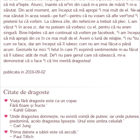
sã mã aºtepte. Atunci, înainte sã ieºim din casã m-a prins de mânã ºi m-a
sãrutat. Din acel moment, am început sã mã apropii ºi mai mult de el. Ne-
mai sãrutat în acea searã---pe furiº---pentru cã nu voiam sã afle veriºorul ºi
prietenii lui cã vorbim. La câteva zile, din nefericire a trebuit sã plec. L-am
vãzut ºi în acea zi, dar nu puteam sã vorbesc cu el, pentru cã nu eram
singurã. Bine-înþeles cã am continuat sã vorbim pe facebook, ºi am începu
sã mã apropii din ce în ce mai mult de el. Avem o lunã de relaþie, ºi nu ºtiu
cum se face, dar am început sã îl iubesc cum nu am mai fãcut-o pânã
acum. Gesturile lui mici ºi felul în care îºi exprimã sentimentele m-au fãcut
sã îl iubesc atât de mult. Deºi nu pare genul care sã iubeascã, mi-a
demonstrat cã o face ºi cã îmi meritã dragostea!
publicata in
2016-09-02
Citate de dragoste
'Viața fără dragoste este ca un copac
Fără floare și fructe.'
~ Kahlil Gibran
'Unde dragostea domnește, nu există voință de putere; iar unde puterea
predomină, acolo dragostea lipsește. Unul este umbra celuilalt.'
~ Carl Jung
'Prima datorie a iubirii este să asculți.'
~ Paul Tillich