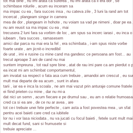
tot mai bine , nu imi arata ca suferea , nu imi arata ca ii era dor , se
schimbase rolurile , acum eu inceram sa
ma impac cu ea , fara succes insa , nu cateva zile , 3 luni la rand am tot
incercat , plangeam singur in camera
mea de dor , plangeam in hohote , nu voiam sa vad pe nimeni , doar pe ea 
nu am reusit sa ma impac cu ea , mai
trecusera 2 luni fara sa vorbim de loc , am spus sa incerc iarasi , eu inca o
iubeam , fara succes , ramasesem
amici dar parca nu mai era la fel , era schimbata , i-am spus niste vorbe
foarte urate , am jicnit-o incredibil
de urat , imi e rusine cu mine cand ma gandesc ce persoana am fost... au
trecut aproape 3 ani de cand nu mai
suntem impreuna , tot raul spre bine , atat de rau imi pare ca am pierdut o 
ea incat mi am schimbat comportamentul,
am invatat sa respect o fata asa cum trebuie , amandoi am crescut , eu su
mult mai departe de ea acum , sunt in afara
tarii , iar ea e inca la scoala , ne am mai vazut prin anturaje comune fratele
ei fiind prieten cu mine , dar nu mi-a
dat nici un semn , acum fiecare e pe drumul sau , eu am o relatie frumoasa
cred ca si ea are , de ce nu ar avea , are
tot ce-i trebuie unei fete perfecte , cam asta a fost povestea mea , un sfat
pentru acei baieti care cred ca iubitele
lor nu i vor lasa niciodata , nu va jucati cu focul baieti , fetele sunt mult mai
mult decat fund, sani si frumusete si
trebuie apreciate ...