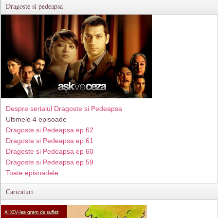
Dragoste si pedeapsa
Despre serialul Dragoste si Pedeapsa
Ultimele 4 episoade
Dragoste si Pedeapsa ep 62
Dragoste si Pedeapsa ep 61
Dragoste si Pedeapsa ep 60
Dragoste si Pedeapsa ep 59
Toate episoadele...
Caricaturi