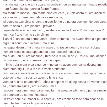
eram , cu toate ca ea mereu ma impaca,
ma linistea , cand eram suparat si vorbeam cu ea ma calmam foarte reped
, era foarte blanda , vorbea foarte frumos,
era foarte frumoasa , era foarte bine educata , eu niciodata nu am incercat
sa o impac , mereu ea trebuia sa ma caute,
isi cerea scuze chiar si pentru greselile mele , nu era acel gen de persoana
care te sacaia , era placuta , provoca
dependenta si eu nu realizam , relatia a ajuns la 1 an si 2 luni , aproape 2
luni , cu 4 zile inainte sa implinim
1 an si 2 luni ne am certat iarasi , dintr o prostie , eu avand firea aia pe car
regret si acum ca o aveam , ma suna,
nu raspundeam , imi trimitea mesaje , nu raspundeam , ma suna dupa
numere necunoscute sperand ca o sa raspund macar sa
ma auda , eu nu am raspuns , trecusera 9 luni si de 2-3 zile nu mai daduse
nici un semn , nici un mesaj , nici un apel
, nimic , dar eram prea sigur pe mine ca nu avem cum sa ne despartim ,
eram prea sigur , in a 9 a zi a venit o prietena
comuna la scoala la mine in clasa cu un cadou in mana , mi a spus " asta
este de la ea , a spus ca acum e bine si ca
vrea sa ai asta ca amintire" , abea asteptam sa ajung acasa sa vorbesc cu
ea , cand am ajuns , am sunat-o , mi a
raspuns , era bine , era foarte fericita , nu avea pe altcineva , pur si simplu
se saturase sa se mai tina dupa
un fraier care nici macar nu o aprecia , am crezut ca face asta doar sa-mi
dea o lectie , trecea timpul si ea era