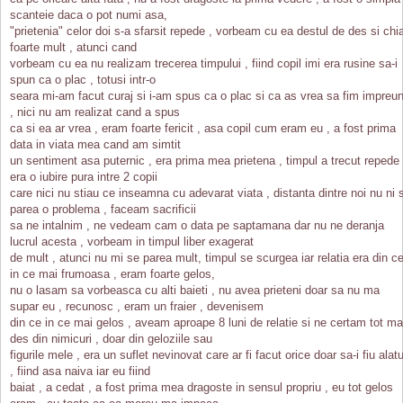
scanteie daca o pot numi asa,
"prietenia" celor doi s-a sfarsit repede , vorbeam cu ea destul de des si chi
foarte mult , atunci cand
vorbeam cu ea nu realizam trecerea timpului , fiind copil imi era rusine sa-i
spun ca o plac , totusi intr-o
seara mi-am facut curaj si i-am spus ca o plac si ca as vrea sa fim impreu
, nici nu am realizat cand a spus
ca si ea ar vrea , eram foarte fericit , asa copil cum eram eu , a fost prima
data in viata mea cand am simtit
un sentiment asa puternic , era prima mea prietena , timpul a trecut repede 
era o iubire pura intre 2 copii
care nici nu stiau ce inseamna cu adevarat viata , distanta dintre noi nu ni 
parea o problema , faceam sacrificii
sa ne intalnim , ne vedeam cam o data pe saptamana dar nu ne deranja
lucrul acesta , vorbeam in timpul liber exagerat
de mult , atunci nu mi se parea mult, timpul se scurgea iar relatia era din c
in ce mai frumoasa , eram foarte gelos,
nu o lasam sa vorbeasca cu alti baieti , nu avea prieteni doar sa nu ma
supar eu , recunosc , eram un fraier , devenisem
din ce in ce mai gelos , aveam aproape 8 luni de relatie si ne certam tot ma
des din nimicuri , doar din geloziile sau
figurile mele , era un suflet nevinovat care ar fi facut orice doar sa-i fiu alatu
, fiind asa naiva iar eu fiind
baiat , a cedat , a fost prima mea dragoste in sensul propriu , eu tot gelos