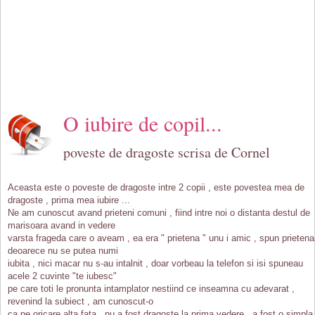
O iubire de copil...
poveste de dragoste scrisa de Cornel
Aceasta este o poveste de dragoste intre 2 copii , este povestea mea de
dragoste , prima mea iubire ...
Ne am cunoscut avand prieteni comuni , fiind intre noi o distanta destul de
marisoara avand in vedere
varsta frageda care o aveam , ea era " prietena " unu i amic , spun prietena
deoarece nu se putea numi
iubita , nici macar nu s-au intalnit , doar vorbeau la telefon si isi spuneau
acele 2 cuvinte "te iubesc"
pe care toti le pronunta intamplator nestiind ce inseamna cu adevarat ,
revenind la subiect , am cunoscut-o
ca pe oricare alta fata , nu a fost dragoste la prima vedere , a fost o simpla