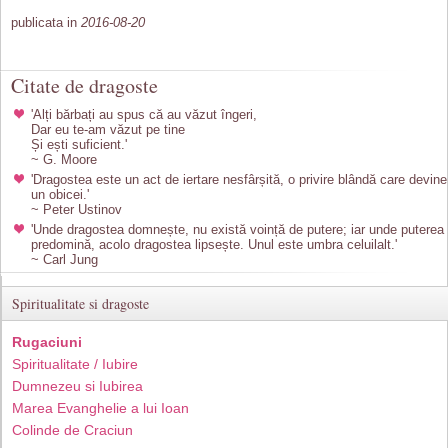
publicata in
2016-08-20
Citate de dragoste
'Alți bărbați au spus că au văzut îngeri,
Dar eu te-am văzut pe tine
Și ești suficient.'
~ G. Moore
'Dragostea este un act de iertare nesfârșită, o privire blândă care devine
un obicei.'
~ Peter Ustinov
'Unde dragostea domnește, nu există voință de putere; iar unde puterea
predomină, acolo dragostea lipsește. Unul este umbra celuilalt.'
~ Carl Jung
Spiritualitate si dragoste
Rugaciuni
Spiritualitate / Iubire
Dumnezeu si Iubirea
Marea Evanghelie a lui Ioan
Colinde de Craciun