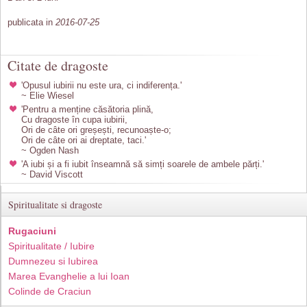
publicata in
2016-07-25
Citate de dragoste
'Opusul iubirii nu este ura, ci indiferența.'
~ Elie Wiesel
'Pentru a menține căsătoria plină,
Cu dragoste în cupa iubirii,
Ori de câte ori greșești, recunoaște-o;
Ori de câte ori ai dreptate, taci.'
~ Ogden Nash
'A iubi și a fi iubit înseamnă să simți soarele de ambele părți.'
~ David Viscott
Spiritualitate si dragoste
Rugaciuni
Spiritualitate / Iubire
Dumnezeu si Iubirea
Marea Evanghelie a lui Ioan
Colinde de Craciun