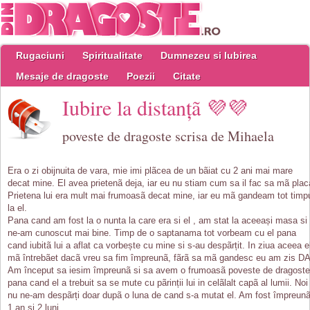
Rugaciuni
Spiritualitate
Dumnezeu si Iubirea
Mesaje de dragoste
Poezii
Citate
Iubire la distanțã 💜💜
poveste de dragoste scrisa de Mihaela
Era o zi obijnuita de vara, mie imi plãcea de un bãiat cu 2 ani mai mare
decat mine. El avea prietenã deja, iar eu nu stiam cum sa il fac sa mã plac
Prietena lui era mult mai frumoasã decat mine, iar eu mã gandeam tot timp
la el.
Pana cand am fost la o nunta la care era si el , am stat la aceeași masa si
ne-am cunoscut mai bine. Timp de o saptanama tot vorbeam cu el pana
cand iubitã lui a aflat ca vorbește cu mine si s-au despãrțit. In ziua aceea e
mã întrebãet dacã vreu sa fim împreunã, fãrã sa mã gandesc eu am zis DA
Am început sa iesim împreunã si sa avem o frumoasã poveste de dragoste
pana cand el a trebuit sa se mute cu pãrinții lui in celãlalt capã al lumii. Noi
nu ne-am despãrți doar dupã o luna de cand s-a mutat el. Am fost împreun
1 an si 2 luni