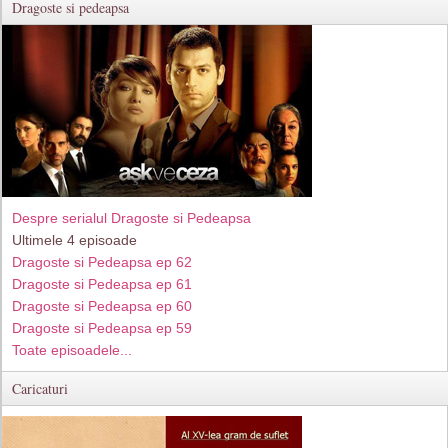
Dragoste si pedeapsa
Despre serialul Dragoste si Pedeapsa
Ultimele 4 episoade
Dragoste si Pedeapsa ep 62
Dragoste si Pedeapsa ep 61
Dragoste si Pedeapsa ep 60
Dragoste si Pedeapsa ep 59
Toate episoadele...
Caricaturi